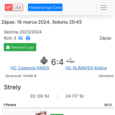
Hokejová liga Čaňa
Zápas: 16 marca 2024, Sobota 20:45
Sezóna 2023/2024
Kolo
3
Zápas
Sledovať
Ligu
6
:
4
HC Cassovia KINGS
HC KLIMAVEX Košice
Spravoval: Tomáš B.
Ukončený
Strely
20 (30 %)
:
24 (17 %)
1 Period
(4:1)