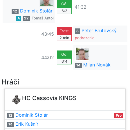
Gól
41:32
Dominik Stolár
6:3
12
A
22
Tomaš Antol
Peter Brutovský
Trest
8
43:45
2 min
podrazenie
Gól
44:02
6:4
Milan Novák
14
Hráči
HC Cassovia KINGS
Dominik Stolár
12
Pro
Erik Kušnír
74