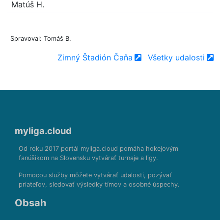
Matúš H.
Spravoval: Tomáš B.
Zimný Štadión Čaňa
Všetky udalosti
myliga.cloud
Od roku 2017 portál myliga.cloud pomáha hokejovým
fanúšikom na Slovensku vytvárať turnaje a ligy.
Pomocou služby môžete vytvárať udalosti, pozývať
priateľov, sledovať výsledky tímov a osobné úspechy.
Obsah