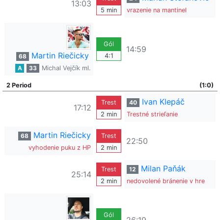
13:03
5 min
vrazenie na mantinel
Gól
14:59
Martin Riečicky
4:1
68
A
33
Michal Vejčík ml.
2 Period
(1:0)
Ivan Klepáč
Trest
40
17:12
2 min
Trestné strieľanie
Martin Riečicky
68
Trest
22:50
vyhodenie puku z HP
2 min
Milan Paňák
Trest
12
25:14
2 min
nedovolené bránenie v hre
Gól