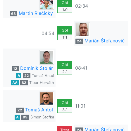
Gól
02:34
1:0
Martin Riečicky
68
Gól
04:54
1:1
Marián Štefanovič
24
Gól
08:41
Dominik Stolár
12
2:1
A
22
Tomaš Antol
AA
82
Tibor Horváth
Gól
11:01
Tomaš Antol
3:1
22
A
99
Šimon Štofka
Marián Štefanovič
Trest
24