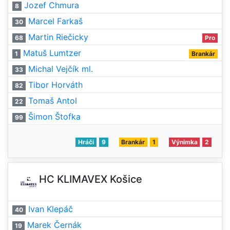
Jozef Chmura
8
Marcel Farkaš
30
Martin Riečicky
68
Pro
Matuš Lumtzer
1
Brankár
Michal Vejčík ml.
33
Tibor Horváth
82
Tomaš Antol
22
Šimon Štofka
99
Hráči
9
Brankár
1
Výnimka
2
HC KLIMAVEX Košice
Ivan Klepáč
40
Marek Černák
19