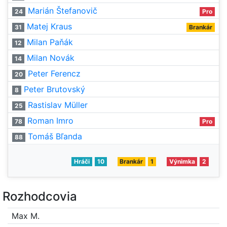
Marián Štefanovič
24
Pro
Matej Kraus
31
Brankár
Milan Paňák
12
Milan Novák
14
Peter Ferencz
20
Peter Brutovský
8
Rastislav Müller
25
Roman Imro
78
Pro
Tomáš Bľanda
88
Hráči
10
Brankár
1
Výnimka
2
Rozhodcovia
Max M.