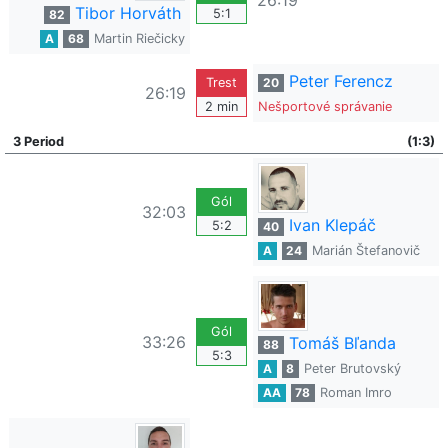
26:19
Tibor Horváth
5:1
82
A
68
Martin Riečicky
Peter Ferencz
Trest
20
26:19
2 min
Nešportové správanie
3 Period
(1:3)
Gól
32:03
Ivan Klepáč
5:2
40
A
24
Marián Štefanovič
Gól
33:26
Tomáš Bľanda
88
5:3
A
8
Peter Brutovský
AA
78
Roman Imro