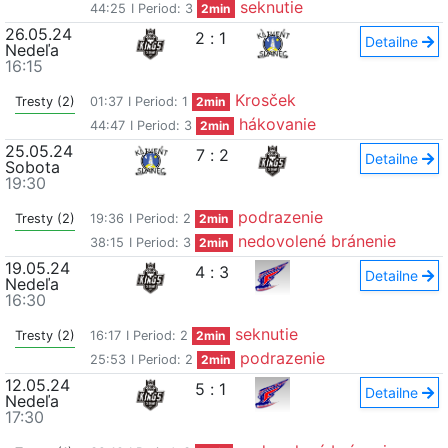
seknutie
44:25
I Period: 3
2min
26.05.24
2
:
1
Detailne
Nedeľa
16:15
Krosček
Tresty (2)
01:37
I Period: 1
2min
hákovanie
44:47
I Period: 3
2min
25.05.24
7
:
2
Detailne
Sobota
19:30
podrazenie
Tresty (2)
19:36
I Period: 2
2min
nedovolené bránenie
38:15
I Period: 3
2min
19.05.24
4
:
3
Detailne
Nedeľa
16:30
seknutie
Tresty (2)
16:17
I Period: 2
2min
podrazenie
25:53
I Period: 2
2min
12.05.24
5
:
1
Detailne
Nedeľa
17:30