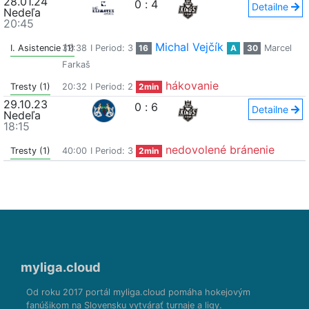
28.01.24
0
:
4
Detailne
Nedeľa
20:45
Michal Vejčík
I. Asistencie (1)
32:38
I Period: 3
16
A
30
Marcel
Farkaš
hákovanie
Tresty (1)
20:32
I Period: 2
2min
29.10.23
0
:
6
Detailne
Nedeľa
18:15
nedovolené bránenie
Tresty (1)
40:00
I Period: 3
2min
myliga.cloud
Od roku 2017 portál myliga.cloud pomáha hokejovým
fanúšikom na Slovensku vytvárať turnaje a ligy.