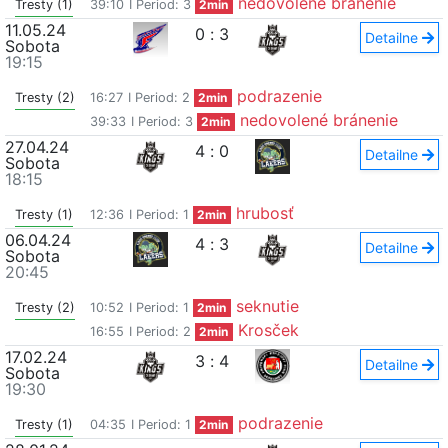
nedovolené bránenie
Tresty (1)
39:10
I Period: 3
2min
11.05.24
0
:
3
Detailne
Sobota
19:15
podrazenie
Tresty (2)
16:27
I Period: 2
2min
nedovolené bránenie
39:33
I Period: 3
2min
27.04.24
4
:
0
Detailne
Sobota
18:15
hrubosť
Tresty (1)
12:36
I Period: 1
2min
06.04.24
4
:
3
Detailne
Sobota
20:45
seknutie
Tresty (2)
10:52
I Period: 1
2min
Krosček
16:55
I Period: 2
2min
17.02.24
3
:
4
Detailne
Sobota
19:30
podrazenie
Tresty (1)
04:35
I Period: 1
2min