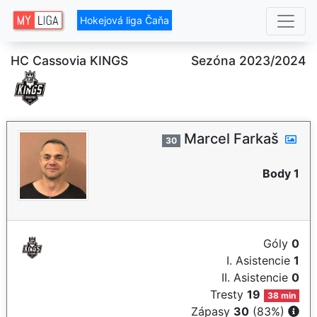
Hokejová liga Čaňa
HC Cassovia KINGS
Sezóna 2023/2024
Marcel Farkaš
30
Body 1
Góly
0
I. Asistencie
1
II. Asistencie
0
Tresty
19
38 min
Zápasy
30
(83%)