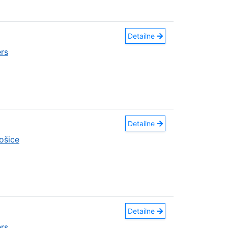
Detailne
rs
Detailne
ošice
Detailne
rs