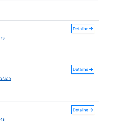
Detailne
rs
Detailne
ošice
Detailne
rs