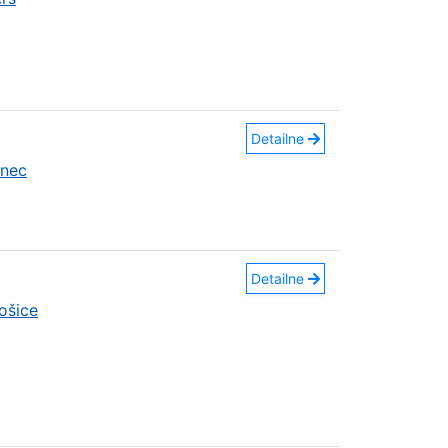
Detailne
anec
Detailne
ošice