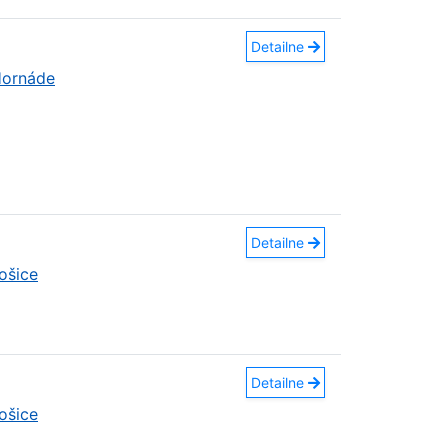
Detailne
Hornáde
Detailne
ošice
Detailne
ošice