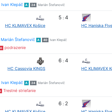
Ivan Klepáč
A
24
Marián Štefanovič
5
4
:
HC KLIMAVEX Košice
HC Haniska Flye
Marián Štefanovič
A
40
Ivan Klepáč
podrazenie
in
6
4
:
HC Cassovia KINGS
HC KLIMAVEX K
Ivan Klepáč
A
24
Marián Štefanovič
Trestné strieľanie
n
6
2
:
HC KLIMAVEX Košice
HC Haniska Flye