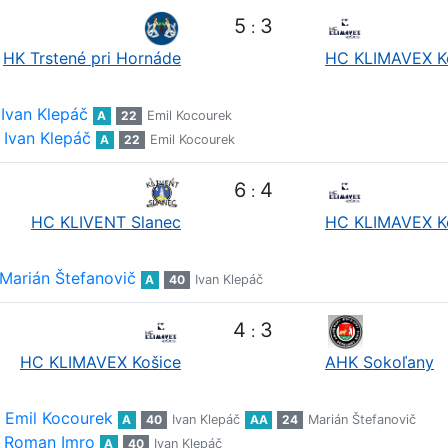
5
3
:
HK Trstené pri Hornáde
HC KLIMAVEX K
Ivan Klepáč
A
22
Emil Kocourek
Ivan Klepáč
A
22
Emil Kocourek
6
4
:
HC KLIVENT Slanec
HC KLIMAVEX K
Marián Štefanovič
A
40
Ivan Klepáč
4
3
:
HC KLIMAVEX Košice
AHK Sokoľany
Emil Kocourek
A
40
Ivan Klepáč
AA
24
Marián Štefanovič
Roman Imro
A
40
Ivan Klepáč