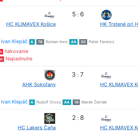
5
6
:
HC KLIMAVEX Košice
HK Trstené pri 
Ivan Klepáč
A
78
Roman Imro
AA
20
Peter Ferencz
hákovanie
n
Napadnutie
in
3
7
:
AHK Sokoľany
HC KLIMAVEX K
Ivan Klepáč
A
Rudolf Orosz
AA
19
Marek Černák
2
8
:
HC Lakers Čaňa
HC KLIMAVEX K