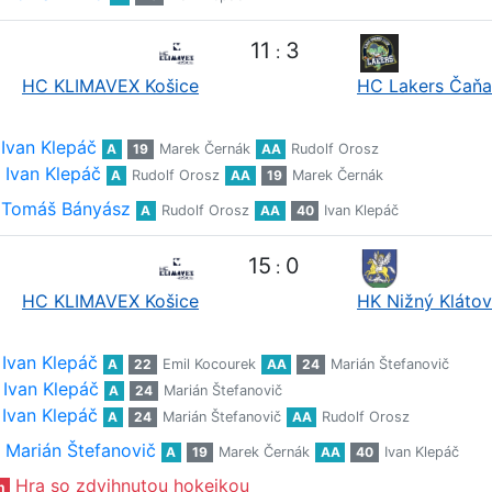
11
3
:
HC KLIMAVEX Košice
HC Lakers Čaňa
Ivan Klepáč
A
19
Marek Černák
AA
Rudolf Orosz
Ivan Klepáč
A
Rudolf Orosz
AA
19
Marek Černák
Tomáš Bányász
A
Rudolf Orosz
AA
40
Ivan Klepáč
15
0
:
HC KLIMAVEX Košice
HK Nižný Klátov
Ivan Klepáč
A
22
Emil Kocourek
AA
24
Marián Štefanovič
Ivan Klepáč
A
24
Marián Štefanovič
Ivan Klepáč
A
24
Marián Štefanovič
AA
Rudolf Orosz
Marián Štefanovič
A
19
Marek Černák
AA
40
Ivan Klepáč
Hra so zdvihnutou hokejkou
n