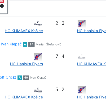
in
2
3
:
HC KLIMAVEX Košice
HC Haniska Flye
Ivan Klepáč
A
24
Marián Štefanovič
7
4
:
HC Haniska Flyers
HC KLIMAVEX K
olf Orosz
A
40
Ivan Klepáč
5
2
:
HC KLIMAVEX Košice
HC Haniska Flye