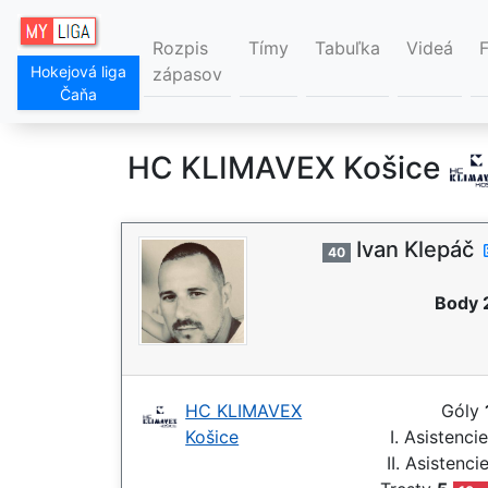
Rozpis
Tímy
Tabuľka
Videá
Hokejová liga
zápasov
Čaňa
HC KLIMAVEX Košice
Ivan Klepáč
40
Body 
HC KLIMAVEX
Góly
Košice
I. Asistenci
II. Asistenci