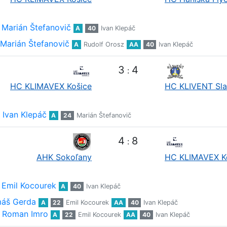
Marián Štefanovič
A
40
Ivan Klepáč
Marián Štefanovič
A
Rudolf Orosz
AA
40
Ivan Klepáč
3
4
:
HC KLIMAVEX Košice
HC KLIVENT Sl
Ivan Klepáč
A
24
Marián Štefanovič
4
8
:
AHK Sokoľany
HC KLIMAVEX K
Emil Kocourek
A
40
Ivan Klepáč
áš Gerda
A
22
Emil Kocourek
AA
40
Ivan Klepáč
Roman Imro
A
22
Emil Kocourek
AA
40
Ivan Klepáč