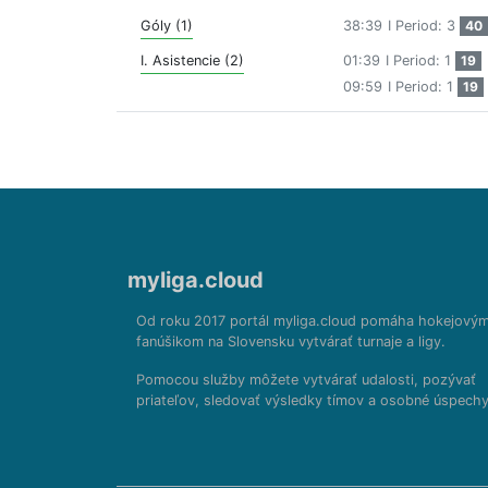
Góly (1)
38:39
I Period: 3
40
I. Asistencie (2)
01:39
I Period: 1
19
09:59
I Period: 1
19
myliga.cloud
Od roku 2017 portál myliga.cloud pomáha hokejový
fanúšikom na Slovensku vytvárať turnaje a ligy.
Pomocou služby môžete vytvárať udalosti, pozývať
priateľov, sledovať výsledky tímov a osobné úspechy