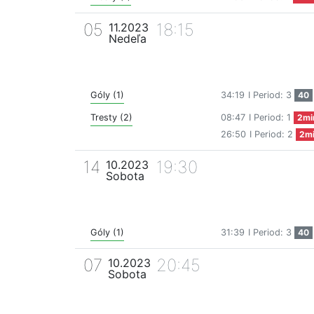
05
18:15
11.2023
Nedeľa
Góly (1)
34:19
I Period: 3
40
Tresty (2)
08:47
I Period: 1
2mi
26:50
I Period: 2
2m
14
19:30
10.2023
Sobota
Góly (1)
31:39
I Period: 3
40
07
20:45
10.2023
Sobota