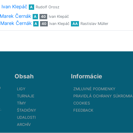
Ivan Klepáč
A
Rudolf Orosz
Marek Černák
A
40
Ivan Klepáč
Marek Černák
A
40
Ivan Klepáč
AA
Rastislav Müller
Obsah
Informácie
m
LIGY
ZMLUVNÉ PODMIENKY
TURNAJE
PRAVIDLÁ OCHRANY SÚKROMIA
TÍMY
COOKIES
.
ŠTADIÓNY
FEEDBACK
UDALOSTI
ARCHÍV