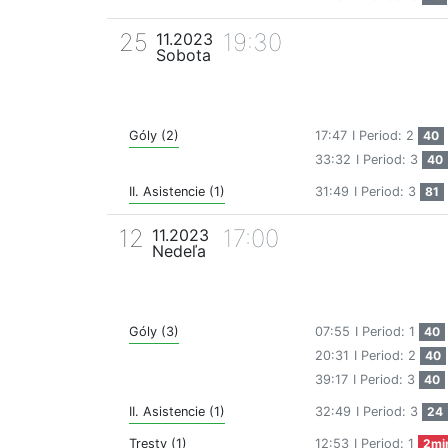
25
19:30
11.2023
Sobota
Góly (2)
17:47
I Period: 2
40
33:32
I Period: 3
40
II. Asistencie (1)
31:49
I Period: 3
81
12
17:00
11.2023
Nedeľa
Góly (3)
07:55
I Period: 1
40
20:31
I Period: 2
40
39:17
I Period: 3
40
II. Asistencie (1)
32:49
I Period: 3
24
Tresty (1)
12:53
I Period: 1
2mi