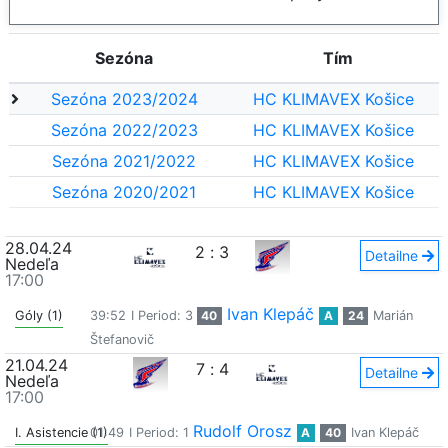
Sezóna
Tím
Sezóna 2023/2024
HC KLIMAVEX Košice
Sezóna 2022/2023
HC KLIMAVEX Košice
Sezóna 2021/2022
HC KLIMAVEX Košice
Sezóna 2020/2021
HC KLIMAVEX Košice
28.04.24
2
:
3
Detailne
Nedeľa
17:00
Ivan Klepáč
Góly (1)
39:52
I Period: 3
40
A
24
Marián
Štefanovič
21.04.24
7
:
4
Detailne
Nedeľa
17:00
Rudolf Orosz
I. Asistencie (1)
01:49
I Period: 1
A
40
Ivan Klepáč