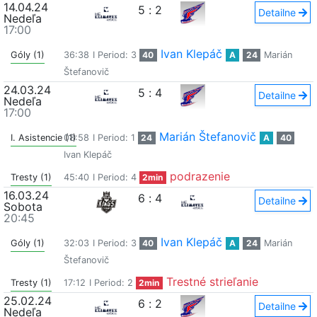
14.04.24
5
:
2
Detailne
Nedeľa
17:00
Ivan Klepáč
Góly (1)
36:38
I Period: 3
40
A
24
Marián
Štefanovič
24.03.24
5
:
4
Detailne
Nedeľa
17:00
Marián Štefanovič
I. Asistencie (1)
08:58
I Period: 1
24
A
40
Ivan Klepáč
podrazenie
Tresty (1)
45:40
I Period: 4
2min
16.03.24
6
:
4
Detailne
Sobota
20:45
Ivan Klepáč
Góly (1)
32:03
I Period: 3
40
A
24
Marián
Štefanovič
Trestné strieľanie
Tresty (1)
17:12
I Period: 2
2min
25.02.24
6
:
2
Detailne
Nedeľa