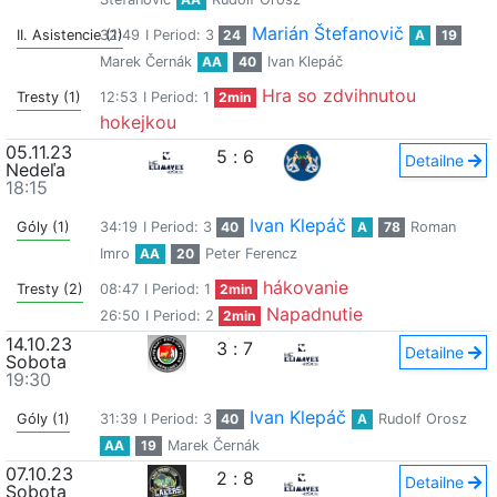
Marián Štefanovič
II. Asistencie (1)
32:49
I Period: 3
24
A
19
Marek Černák
AA
40
Ivan Klepáč
Hra so zdvihnutou
Tresty (1)
12:53
I Period: 1
2min
hokejkou
05.11.23
5
:
6
Detailne
Nedeľa
18:15
Ivan Klepáč
Góly (1)
34:19
I Period: 3
40
A
78
Roman
Imro
AA
20
Peter Ferencz
hákovanie
Tresty (2)
08:47
I Period: 1
2min
Napadnutie
26:50
I Period: 2
2min
14.10.23
3
:
7
Detailne
Sobota
19:30
Ivan Klepáč
Góly (1)
31:39
I Period: 3
40
A
Rudolf Orosz
AA
19
Marek Černák
07.10.23
2
:
8
Detailne
Sobota