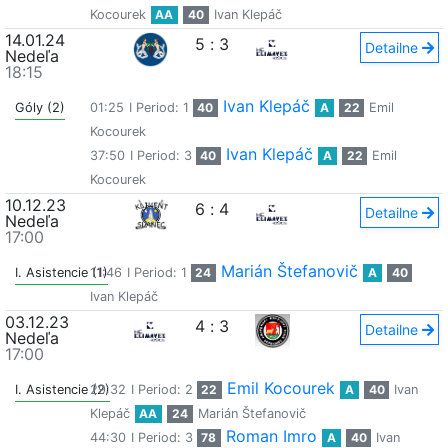
Kocourek
AA
40
Ivan Klepáč
14.01.24
5
:
3
Detailne
Nedeľa
18:15
Ivan Klepáč
Góly (2)
01:25
I Period: 1
40
A
22
Emil
Kocourek
Ivan Klepáč
37:50
I Period: 3
40
A
22
Emil
Kocourek
10.12.23
6
:
4
Detailne
Nedeľa
17:00
Marián Štefanovič
I. Asistencie (1)
11:46
I Period: 1
24
A
40
Ivan Klepáč
03.12.23
4
:
3
Detailne
Nedeľa
17:00
Emil Kocourek
I. Asistencie (2)
29:32
I Period: 2
22
A
40
Ivan
Klepáč
AA
24
Marián Štefanovič
Roman Imro
44:30
I Period: 3
78
A
40
Ivan