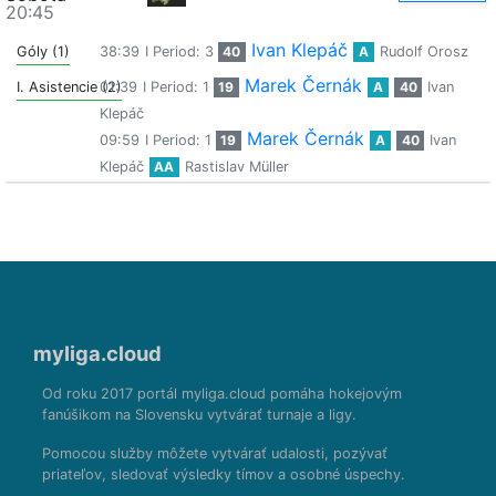
20:45
Ivan Klepáč
Góly (1)
38:39
I Period: 3
40
A
Rudolf Orosz
Marek Černák
I. Asistencie (2)
01:39
I Period: 1
19
A
40
Ivan
Klepáč
Marek Černák
09:59
I Period: 1
19
A
40
Ivan
Klepáč
AA
Rastislav Müller
myliga.cloud
Od roku 2017 portál myliga.cloud pomáha hokejovým
fanúšikom na Slovensku vytvárať turnaje a ligy.
Pomocou služby môžete vytvárať udalosti, pozývať
priateľov, sledovať výsledky tímov a osobné úspechy.