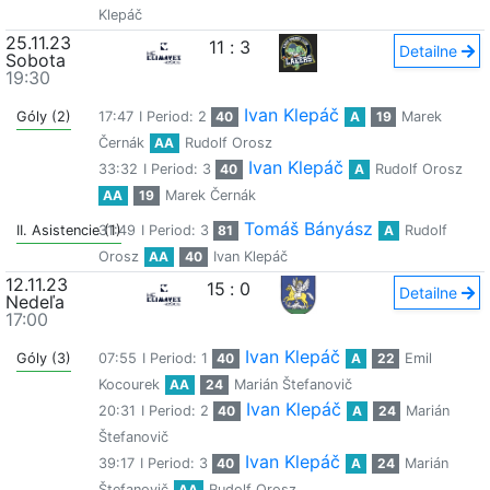
Klepáč
25.11.23
11
:
3
Detailne
Sobota
19:30
Ivan Klepáč
Góly (2)
17:47
I Period: 2
40
A
19
Marek
Černák
AA
Rudolf Orosz
Ivan Klepáč
33:32
I Period: 3
40
A
Rudolf Orosz
AA
19
Marek Černák
Tomáš Bányász
II. Asistencie (1)
31:49
I Period: 3
81
A
Rudolf
Orosz
AA
40
Ivan Klepáč
12.11.23
15
:
0
Detailne
Nedeľa
17:00
Ivan Klepáč
Góly (3)
07:55
I Period: 1
40
A
22
Emil
Kocourek
AA
24
Marián Štefanovič
Ivan Klepáč
20:31
I Period: 2
40
A
24
Marián
Štefanovič
Ivan Klepáč
39:17
I Period: 3
40
A
24
Marián
Štefanovič
AA
Rudolf Orosz