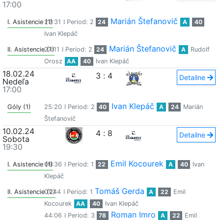
17:00
Marián Štefanovič
I. Asistencie (1)
22:31
I Period: 2
24
A
40
Ivan Klepáč
Marián Štefanovič
II. Asistencie (1)
27:11
I Period: 2
24
A
Rudolf
Orosz
AA
40
Ivan Klepáč
18.02.24
3
:
4
Detailne
Nedeľa
17:00
Ivan Klepáč
Góly (1)
25:20
I Period: 2
40
A
24
Marián
Štefanovič
10.02.24
4
:
8
Detailne
Sobota
19:30
Emil Kocourek
I. Asistencie (1)
06:36
I Period: 1
22
A
40
Ivan
Klepáč
Tomáš Gerda
II. Asistencie (2)
01:44
I Period: 1
A
22
Emil
Kocourek
AA
40
Ivan Klepáč
Roman Imro
44:06
I Period: 3
78
A
22
Emil