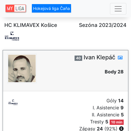
Hokejová liga Čaňa
HC KLIMAVEX Košice
Sezóna 2023/2024
Ivan Klepáč
40
Body 28
Góly
14
I. Asistencie
9
II. Asistencie
5
Tresty
5
10 min
Zápasy
24
(92%)