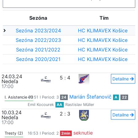
Sezóna
Tím
Sezóna 2023/2024
HC KLIMAVEX Košice
Sezóna 2022/2023
HC KLIMAVEX Košice
Sezóna 2021/2022
HC KLIMAVEX Košice
Sezóna 2020/2021
HC KLIMAVEX Košice
24.03.24
5
:
4
Detailne
Nedeľa
17:00
Marián Štefanovič
I. Asistencie (1)
40:51
I Period: 3
24
A
22
Emil Kocourek
AA
Rastislav Müller
10.03.24
2
:
3
Detailne
Nedeľa
17:00
seknutie
Tresty (2)
16:53
I Period: 2
2min