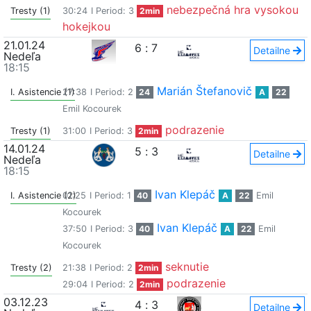
nebezpečná hra vysokou
Tresty (1)
30:24
I Period: 3
2min
hokejkou
21.01.24
6
:
7
Detailne
Nedeľa
18:15
Marián Štefanovič
I. Asistencie (1)
27:38
I Period: 2
24
A
22
Emil Kocourek
podrazenie
Tresty (1)
31:00
I Period: 3
2min
14.01.24
5
:
3
Detailne
Nedeľa
18:15
Ivan Klepáč
I. Asistencie (2)
01:25
I Period: 1
40
A
22
Emil
Kocourek
Ivan Klepáč
37:50
I Period: 3
40
A
22
Emil
Kocourek
seknutie
Tresty (2)
21:38
I Period: 2
2min
podrazenie
29:04
I Period: 2
2min
03.12.23
4
:
3
Detailne