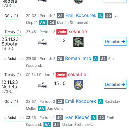
Nedeľa
17:00
Emil Kocourek
Góly (1)
29:32
I Period: 2
22
A
40
Ivan
Klepáč
AA
24
Marián Štefanovič
seknutie
Tresty (1)
37:45
I Period: 3
2min
25.11.23
11
:
3
Detailne
Sobota
19:30
Roman Imro
I. Asistencie (1)
35:39
I Period: 3
78
A
22
Emil
Kocourek
seknutie
Tresty (1)
09:14
I Period: 1
2min
12.11.23
15
:
0
Detailne
Nedeľa
17:00
Emil Kocourek
Góly (1)
28:57
I Period: 2
22
A
Rastislav
Müller
AA
Ján Gona
Ivan Klepáč
I. Asistencie (3)
07:55
I Period: 1
40
A
22
Emil
Kocourek
AA
24
Marián Štefanovič