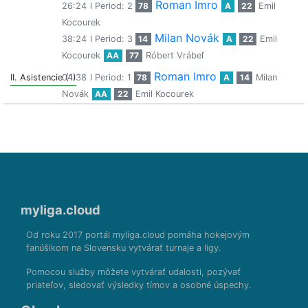
Roman Imro
26:24
I Period: 2
78
A
22
Emil
Kocourek
Milan Novák
38:24
I Period: 3
14
A
22
Emil
Kocourek
AA
77
Róbert Vrábeľ
Roman Imro
II. Asistencie (1)
04:38
I Period: 1
78
A
14
Milan
Novák
AA
22
Emil Kocourek
myliga.cloud
Od roku 2017 portál myliga.cloud pomáha hokejovým
fanúšikom na Slovensku vytvárať turnaje a ligy.
Pomocou služby môžete vytvárať udalosti, pozývať
priateľov, sledovať výsledky tímov a osobné úspechy.