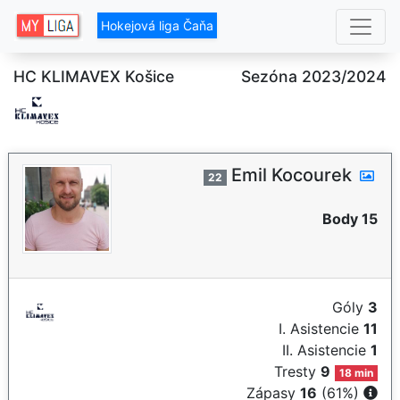
Hokejová liga Čaňa
HC KLIMAVEX Košice
Sezóna 2023/2024
Emil Kocourek
22
Body 15
Góly
3
I. Asistencie
11
II. Asistencie
1
Tresty
9
18 min
Zápasy
16
(61%)