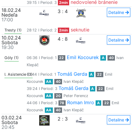
nedovolené bránenie
39:15
I Period: 3
2min
18.02.24
3
:
4
Detailne
Nedeľa
17:00
seknutie
Tresty (1)
28:12
I Period: 2
2min
10.02.24
4
:
8
Detailne
Sobota
19:30
Emil Kocourek
Góly (1)
06:36
I Period: 1
22
A
40
Ivan
Klepáč
Tomáš Gerda
I. Asistencie (3)
01:44
I Period: 1
A
22
Emil
Kocourek
AA
40
Ivan Klepáč
Tomáš Gerda
39:24
I Period: 3
A
22
Emil
Kocourek
AA
20
Peter Ferencz
Roman Imro
44:06
I Period: 3
78
A
22
Emil
Kocourek
AA
40
Ivan Klepáč
03.02.24
2
:
3
Detailne
Sobota
20:45