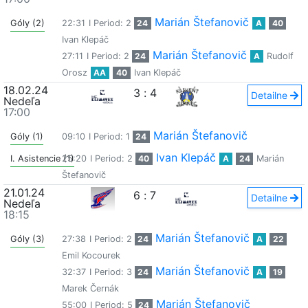
Marián Štefanovič
Góly (2)
22:31
I Period: 2
24
A
40
Ivan Klepáč
Marián Štefanovič
27:11
I Period: 2
24
A
Rudolf
Orosz
AA
40
Ivan Klepáč
18.02.24
3
:
4
Detailne
Nedeľa
17:00
Marián Štefanovič
Góly (1)
09:10
I Period: 1
24
Ivan Klepáč
I. Asistencie (1)
25:20
I Period: 2
40
A
24
Marián
Štefanovič
21.01.24
6
:
7
Detailne
Nedeľa
18:15
Marián Štefanovič
Góly (3)
27:38
I Period: 2
24
A
22
Emil Kocourek
Marián Štefanovič
32:37
I Period: 3
24
A
19
Marek Černák
Marián Štefanovič
55:00
I Period: 5
24