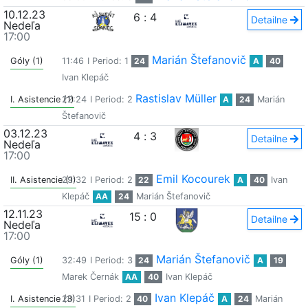
10.12.23
6
:
4
Detailne
Nedeľa
17:00
Marián Štefanovič
Góly (1)
11:46
I Period: 1
24
A
40
Ivan Klepáč
Rastislav Müller
I. Asistencie (1)
22:24
I Period: 2
A
24
Marián
Štefanovič
03.12.23
4
:
3
Detailne
Nedeľa
17:00
Emil Kocourek
II. Asistencie (1)
29:32
I Period: 2
22
A
40
Ivan
Klepáč
AA
24
Marián Štefanovič
12.11.23
15
:
0
Detailne
Nedeľa
17:00
Marián Štefanovič
Góly (1)
32:49
I Period: 3
24
A
19
Marek Černák
AA
40
Ivan Klepáč
Ivan Klepáč
I. Asistencie (3)
20:31
I Period: 2
40
A
24
Marián