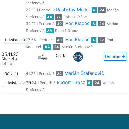
Štefanovič
Rastislav Müller
22:16
I Period: 2
A
24
Marián
Štefanovič
AA
77
Róbert Vrábeľ
Ivan Klepáč
39:17
I Period: 3
40
A
24
Marián
Štefanovič
AA
Rudolf Orosz
Ivan Klepáč
II. Asistencie (1)
07:55
I Period: 1
40
A
22
Emil
Kocourek
AA
24
Marián Štefanovič
05.11.23
5
:
6
Detailne
Nedeľa
18:15
Marián Štefanovič
Góly (1)
41:27
I Period: 3
24
Rudolf Orosz
I. Asistencie (1)
38:24
I Period: 3
A
24
Marián
Štefanovič