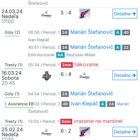
Štefanovič
24.03.24
5
:
4
Detailne
Nedeľa
17:00
Marián Štefanovič
Góly (2)
08:58
I Period: 1
24
A
40
Ivan Klepáč
Marián Štefanovič
40:51
I Period: 3
24
A
22
Emil Kocourek
AA
Rastislav Müller
hákovanie
Tresty (1)
05:34
I Period: 1
2min
16.03.24
6
:
4
Detailne
Sobota
20:45
Marián Štefanovič
Góly (1)
04:54
I Period: 1
24
Ivan Klepáč
I. Asistencie (1)
32:03
I Period: 3
40
A
24
Marián
Štefanovič
vrazenie na mantinel
Tresty (1)
13:03
I Period: 1
5min
25.02.24
6
:
2
Detailne
Nedeľa
17:00