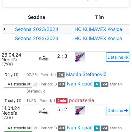
Sezóna
Tím
Sezóna 2023/2024
HC KLIMAVEX Košice
Sezóna 2022/2023
HC KLIMAVEX Košice
28.04.24
2
:
3
Detailne
Nedeľa
17:00
Marián Štefanovič
Góly (1)
07:25
I Period: 1
24
Ivan Klepáč
I. Asistencie (1)
39:52
I Period: 3
40
A
24
Marián
Štefanovič
podrazenie
Tresty (1)
11:53
I Period: 1
2min
14.04.24
5
:
2
Detailne
Nedeľa
17:00
Ivan Klepáč
I. Asistencie (1)
36:38
I Period: 3
40
A
24
Marián