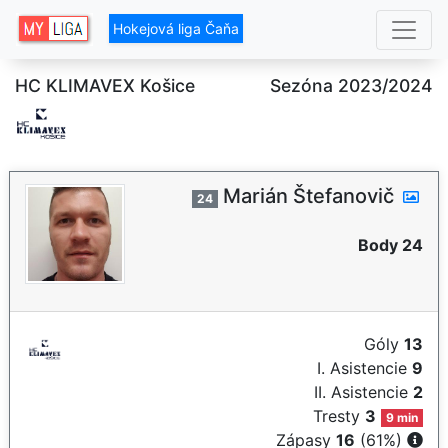
Hokejová liga Čaňa
HC KLIMAVEX Košice
Sezóna 2023/2024
Marián Štefanovič
24
Body 24
Góly
13
I. Asistencie
9
II. Asistencie
2
Tresty
3
9 min
Zápasy
16
(61%)