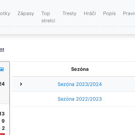
Fotky
Zápasy
Top
Tresty
Hráči
Popis
Pravi
strelci
Sezóna
24
Sezóna 2023/2024
Sezóna 2022/2023
13
e
9
e
2