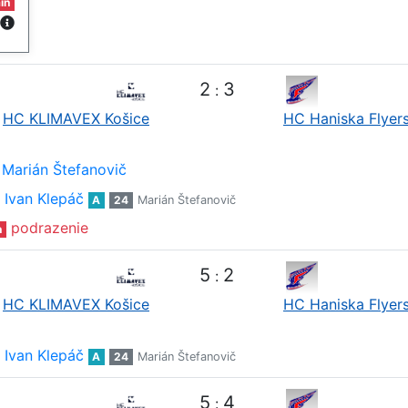
in
2
3
:
HC KLIMAVEX Košice
HC Haniska Flyer
Marián Štefanovič
Ivan Klepáč
A
24
Marián Štefanovič
podrazenie
n
5
2
:
HC KLIMAVEX Košice
HC Haniska Flyer
Ivan Klepáč
A
24
Marián Štefanovič
5
4
: