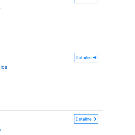
s
Detailne
ice
Detailne
s