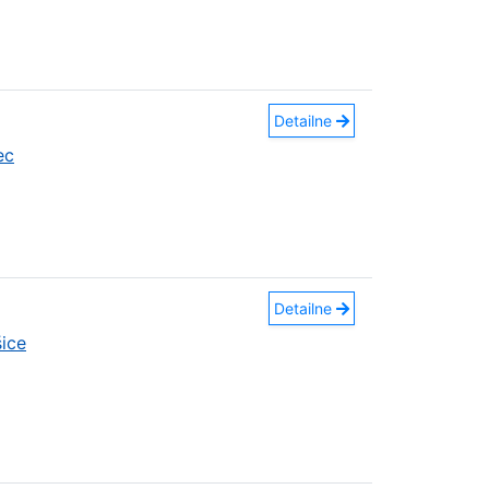
Detailne
ec
Detailne
ice