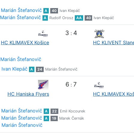
Marián Štefanovič
A
40
Ivan Klepáč
Marián Štefanovič
A
Rudolf Orosz
AA
40
Ivan Klepáč
3
4
:
HC KLIMAVEX Košice
HC KLIVENT Slan
Marián Štefanovič
Ivan Klepáč
A
24
Marián Štefanovič
6
7
:
HC Haniska Flyers
HC KLIMAVEX Koš
Marián Štefanovič
A
22
Emil Kocourek
Marián Štefanovič
A
19
Marek Černák
Marián Štefanovič