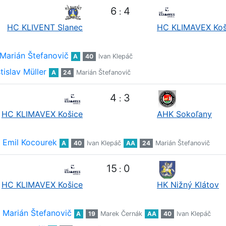
6
4
:
HC KLIVENT Slanec
HC KLIMAVEX Koš
Marián Štefanovič
A
40
Ivan Klepáč
tislav Müller
A
24
Marián Štefanovič
4
3
:
HC KLIMAVEX Košice
AHK Sokoľany
Emil Kocourek
A
40
Ivan Klepáč
AA
24
Marián Štefanovič
15
0
:
HC KLIMAVEX Košice
HK Nižný Klátov
Marián Štefanovič
A
19
Marek Černák
AA
40
Ivan Klepáč