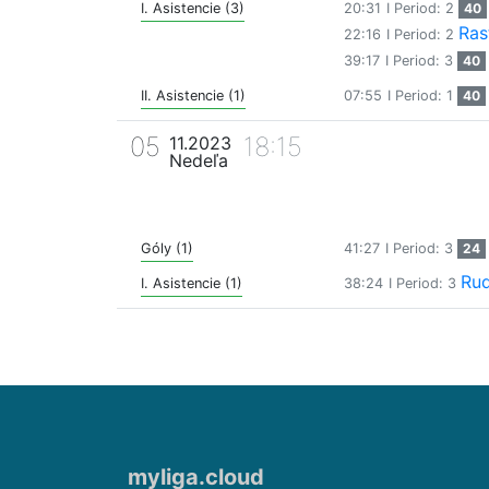
I. Asistencie (3)
20:31
I Period: 2
40
Ras
22:16
I Period: 2
39:17
I Period: 3
40
II. Asistencie (1)
07:55
I Period: 1
40
05
18:15
11.2023
Nedeľa
Góly (1)
41:27
I Period: 3
24
Rud
I. Asistencie (1)
38:24
I Period: 3
myliga.cloud