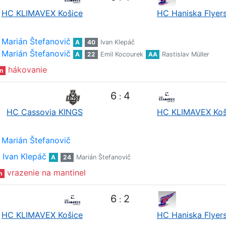
HC KLIMAVEX Košice
HC Haniska Flyer
Marián Štefanovič
A
40
Ivan Klepáč
Marián Štefanovič
A
22
Emil Kocourek
AA
Rastislav Müller
hákovanie
n
6
4
:
HC Cassovia KINGS
HC KLIMAVEX Koš
Marián Štefanovič
Ivan Klepáč
A
24
Marián Štefanovič
vrazenie na mantinel
n
6
2
:
HC KLIMAVEX Košice
HC Haniska Flyer