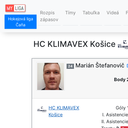
Rozpis
Tímy
Tabuľka
Videá
Hokejová liga
zápasov
Čaňa
HC KLIMAVEX Košice
Marián Štefanovič
24
Body 
HC KLIMAVEX
Góly
Košice
I. Asistenci
II. Asistenci