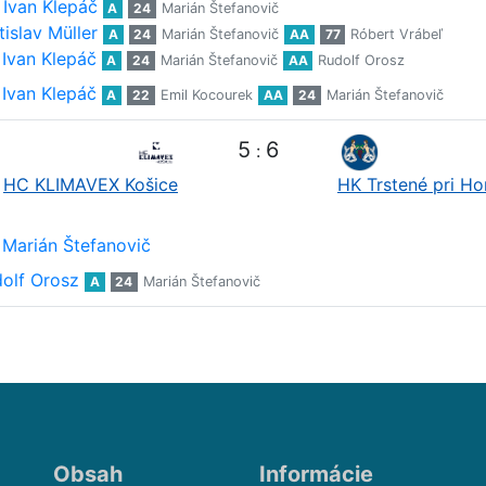
Ivan Klepáč
A
24
Marián Štefanovič
tislav Müller
A
24
Marián Štefanovič
AA
77
Róbert Vrábeľ
Ivan Klepáč
A
24
Marián Štefanovič
AA
Rudolf Orosz
Ivan Klepáč
A
22
Emil Kocourek
AA
24
Marián Štefanovič
5
6
:
HC KLIMAVEX Košice
HK Trstené pri H
Marián Štefanovič
olf Orosz
A
24
Marián Štefanovič
Obsah
Informácie