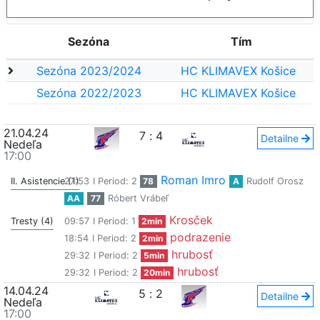
Sezóna
Tím
Sezóna 2023/2024
HC KLIMAVEX Košice
Sezóna 2022/2023
HC KLIMAVEX Košice
21.04.24
7
:
4
Detailne
Nedeľa
17:00
Roman Imro
II. Asistencie (1)
27:53
I Period: 2
78
A
Rudolf Orosz
AA
77
Róbert Vrábeľ
Krosček
Tresty (4)
09:57
I Period: 1
2min
podrazenie
18:54
I Period: 2
2min
hrubosť
29:32
I Period: 2
5min
hrubosť
29:32
I Period: 2
20min
14.04.24
5
:
2
Detailne
Nedeľa
17:00