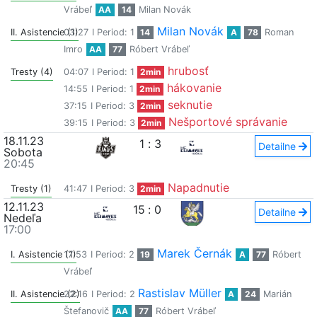
Vrábeľ
AA
14
Milan Novák
Milan Novák
II. Asistencie (1)
03:27
I Period: 1
14
A
78
Roman
Imro
AA
77
Róbert Vrábeľ
hrubosť
Tresty (4)
04:07
I Period: 1
2min
hákovanie
14:55
I Period: 1
2min
seknutie
37:15
I Period: 3
2min
Nešportové správanie
39:15
I Period: 3
2min
18.11.23
1
:
3
Detailne
Sobota
20:45
Napadnutie
Tresty (1)
41:47
I Period: 3
2min
12.11.23
15
:
0
Detailne
Nedeľa
17:00
Marek Černák
I. Asistencie (1)
17:53
I Period: 2
19
A
77
Róbert
Vrábeľ
Rastislav Müller
II. Asistencie (2)
22:16
I Period: 2
A
24
Marián
Štefanovič
AA
77
Róbert Vrábeľ