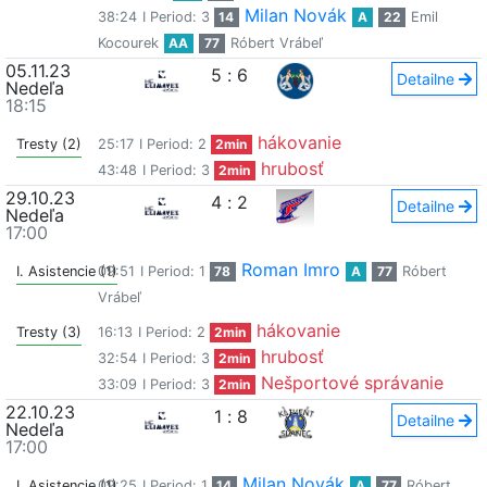
Milan Novák
38:24
I Period: 3
14
A
22
Emil
Kocourek
AA
77
Róbert Vrábeľ
05.11.23
5
:
6
Detailne
Nedeľa
18:15
hákovanie
Tresty (2)
25:17
I Period: 2
2min
hrubosť
43:48
I Period: 3
2min
29.10.23
4
:
2
Detailne
Nedeľa
17:00
Roman Imro
I. Asistencie (1)
09:51
I Period: 1
78
A
77
Róbert
Vrábeľ
hákovanie
Tresty (3)
16:13
I Period: 2
2min
hrubosť
32:54
I Period: 3
2min
Nešportové správanie
33:09
I Period: 3
2min
22.10.23
1
:
8
Detailne
Nedeľa
17:00
Milan Novák
I. Asistencie (1)
09:25
I Period: 1
14
A
77
Róbert