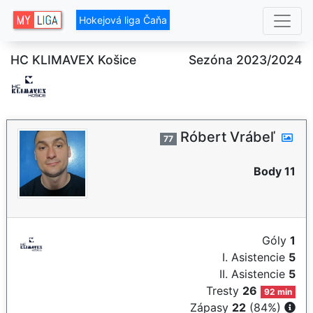
Hokejová liga Čaňa
HC KLIMAVEX Košice
Sezóna 2023/2024
Róbert Vrábeľ
77
Body 11
Góly
1
I. Asistencie
5
II. Asistencie
5
Tresty
26
92 min
Zápasy
22
(84%)