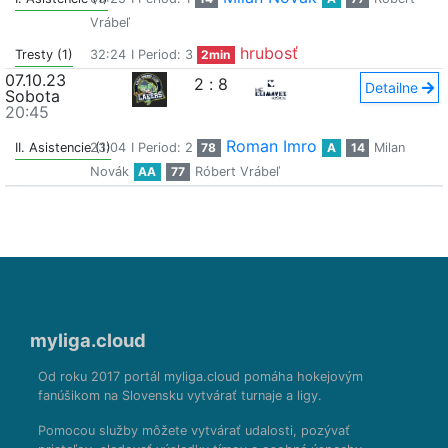
Vrábeľ
hrubosť
Tresty (1)
32:24
I Period: 3
2min
07.10.23
2
:
8
Detailne
Sobota
20:45
Roman Imro
II. Asistencie (1)
23:04
I Period: 2
78
A
14
Milan
Novák
AA
77
Róbert Vrábeľ
myliga.cloud
Od roku 2017 portál myliga.cloud pomáha hokejovým
fanúšikom na Slovensku vytvárať turnaje a ligy.
Pomocou služby môžete vytvárať udalosti, pozývať