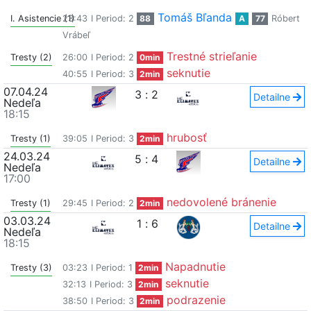
Tomáš Bľanda
I. Asistencie (1)
23:43
I Period: 2
88
A
77
Róbert
Vrábeľ
Trestné strieľanie
Tresty (2)
26:00
I Period: 2
0min
seknutie
40:55
I Period: 3
2min
07.04.24
3
:
2
Detailne
Nedeľa
18:15
hrubosť
Tresty (1)
39:05
I Period: 3
2min
24.03.24
5
:
4
Detailne
Nedeľa
17:00
nedovolené bránenie
Tresty (1)
29:45
I Period: 2
2min
03.03.24
1
:
6
Detailne
Nedeľa
18:15
Napadnutie
Tresty (3)
03:23
I Period: 1
2min
seknutie
32:13
I Period: 3
2min
podrazenie
38:50
I Period: 3
2min