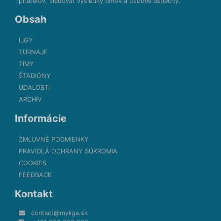
priateľov, sledovať výsledky tímov a osobné úspechy.
Obsah
LIGY
TURNAJE
TÍMY
ŠTADIÓNY
UDALOSTI
ARCHÍV
Informácie
ZMLUVNÉ PODMIENKY
PRAVIDLÁ OCHRANY SÚKROMIA
COOKIES
FEEDBACK
Kontakt
contact@myliga.sk