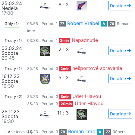
25.02.24
6
:
2
Detailne
Nedeľa
17:00
Róbert Vrábeľ
Góly (1)
05:56
I Period: 1
77
A
78
Roman
Imro
Napadnutie
Tresty (1)
03:38
I Period: 1
2min
03.02.24
2
:
3
Detailne
Sobota
20:45
nešportové správanie
Tresty (1)
35:48
I Period: 3
2min
16.12.23
5
:
2
Detailne
Sobota
19:30
Uder Hlavou
Tresty (2)
35:23
I Period: 3
5min
Uder Hlavou
35:23
I Period: 3
20min
25.11.23
11
:
3
Detailne
Sobota
19:30
Roman Imro
I. Asistencie (1)
34:23
I Period: 3
78
A
77
Róbert