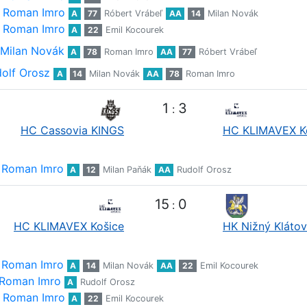
Roman Imro
A
77
Róbert Vrábeľ
AA
14
Milan Novák
Roman Imro
A
22
Emil Kocourek
Milan Novák
A
78
Roman Imro
AA
77
Róbert Vrábeľ
olf Orosz
A
14
Milan Novák
AA
78
Roman Imro
1
3
:
HC Cassovia KINGS
HC KLIMAVEX K
Roman Imro
A
12
Milan Paňák
AA
Rudolf Orosz
15
0
:
HC KLIMAVEX Košice
HK Nižný Klátov
Roman Imro
A
14
Milan Novák
AA
22
Emil Kocourek
Roman Imro
A
Rudolf Orosz
Roman Imro
A
22
Emil Kocourek