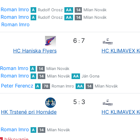
Roman Imro
A
Rudolf Orosz
AA
14
Milan Novák
Roman Imro
A
Rudolf Orosz
AA
14
Milan Novák
Roman Imro
6
7
:
HC Haniska Flyers
HC KLIMAVEX K
Roman Imro
A
14
Milan Novák
Roman Imro
A
14
Milan Novák
AA
Ján Gona
Peter Ferencz
A
78
Roman Imro
AA
14
Milan Novák
5
3
:
HK Trstené pri Hornáde
HC KLIMAVEX K
Roman Imro
A
14
Milan Novák
hákovanie
n