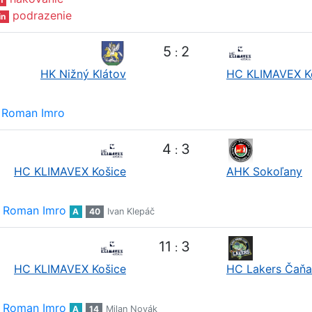
podrazenie
in
5
2
:
HK Nižný Klátov
HC KLIMAVEX K
Roman Imro
4
3
:
HC KLIMAVEX Košice
AHK Sokoľany
Roman Imro
A
40
Ivan Klepáč
11
3
:
HC KLIMAVEX Košice
HC Lakers Čaňa
Roman Imro
A
14
Milan Novák