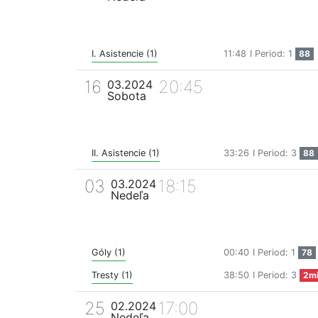
I. Asistencie (1)
11:48
I Period: 1
88
16
20:45
03.2024
Sobota
II. Asistencie (1)
33:26
I Period: 3
88
03
18:15
03.2024
Nedeľa
Góly (1)
00:40
I Period: 1
78
Tresty (1)
38:50
I Period: 3
2m
25
17:00
02.2024
Nedeľa