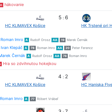
hákovanie
in
5
6
:
HC KLIMAVEX Košice
HK Trstené pri 
Roman Imro
A
Rudolf Orosz
AA
19
Marek Černák
Ivan Klepáč
A
78
Roman Imro
AA
20
Peter Ferencz
Marek Černák
A
Rudolf Orosz
AA
78
Roman Imro
Hra so zdvihnutou hokejkou
n
4
2
:
HC KLIMAVEX Košice
HC Haniska Flye
Roman Imro
A
77
Róbert Vrábeľ
3
7
: