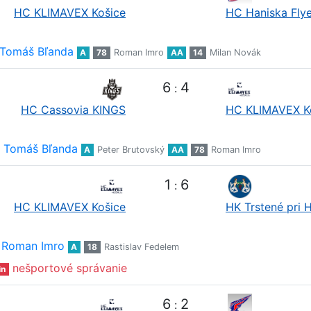
HC KLIMAVEX Košice
HC Haniska Flye
Tomáš Bľanda
A
78
Roman Imro
AA
14
Milan Novák
6
4
:
HC Cassovia KINGS
HC KLIMAVEX K
Tomáš Bľanda
A
Peter Brutovský
AA
78
Roman Imro
1
6
:
HC KLIMAVEX Košice
HK Trstené pri 
Roman Imro
A
18
Rastislav Fedelem
nešportové správanie
in
6
2
: