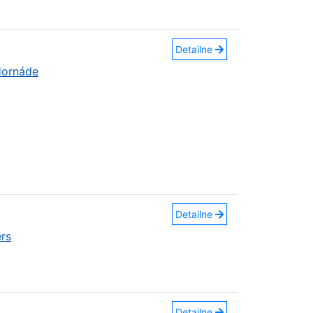
Detailne
Hornáde
Detailne
rs
Detailne