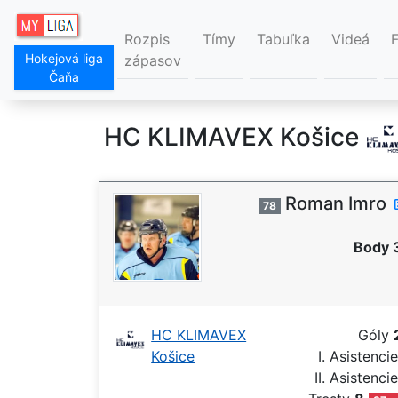
Rozpis
Tímy
Tabuľka
Videá
Hokejová liga
zápasov
Čaňa
HC KLIMAVEX Košice
Roman Imro
78
Body 
HC KLIMAVEX
Góly
Košice
I. Asistenci
II. Asistenci