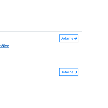
Detailne
ošice
Detailne