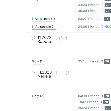
34:23
I Period: 3
78
35:39
I Period: 3
78
I. Asistencie (1)
03:27
I Period: 1
14
Rud
II. Asistencie (1)
24:06
I Period: 2
18
20:45
11.2023
Sobota
Góly (1)
35:10
I Period: 3
78
12
17:00
11.2023
Nedeľa
Góly (3)
04:38
I Period: 1
78
11:42
I Period: 1
78
26:24
I Period: 2
78