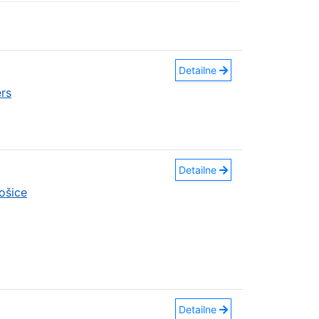
Detailne
rs
Detailne
ošice
Detailne