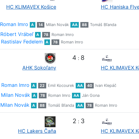
HC KLIMAVEX Košice
HC Haniska Flye
Roman Imro
A
14
Milan Novák
AA
88
Tomáš Bľanda
Róbert Vrábeľ
A
78
Roman Imro
Rastislav Fedelem
A
78
Roman Imro
4
8
:
AHK Sokoľany
HC KLIMAVEX K
Roman Imro
A
22
Emil Kocourek
AA
40
Ivan Klepáč
Milan Novák
A
78
Roman Imro
AA
Ján Gona
Milan Novák
A
88
Tomáš Bľanda
AA
78
Roman Imro
2
3
:
HC Lakers Čaňa
HC KLIMAVEX K