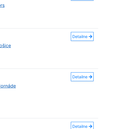
rs
Detailne
ošice
Detailne
Hornáde
Detailne