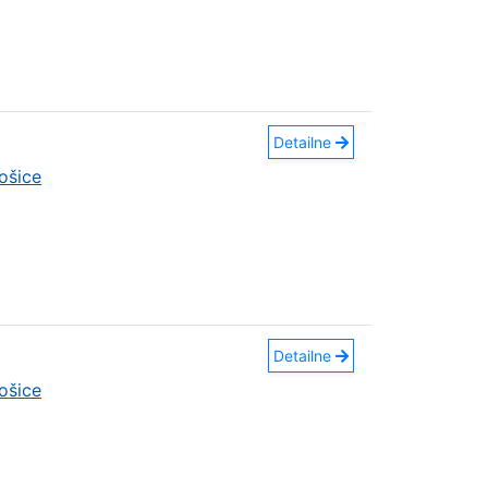
Detailne
ošice
Detailne
ošice