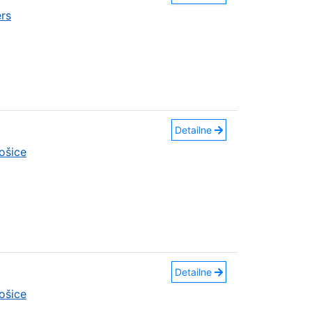
rs
Detailne
ošice
Detailne
ošice