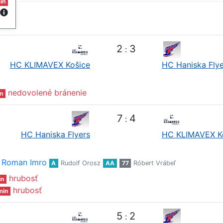
in
2
3
:
HC KLIMAVEX Košice
HC Haniska Flye
nedovolené bránenie
n
7
4
:
HC Haniska Flyers
HC KLIMAVEX K
Roman Imro
A
Rudolf Orosz
AA
77
Róbert Vrábeľ
hrubosť
in
hrubosť
min
5
2
: