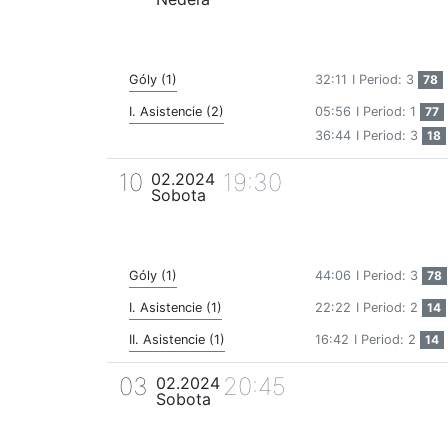
Góly (1)
32:11
I Period: 3
78
I. Asistencie (2)
05:56
I Period: 1
77
36:44
I Period: 3
18
10
19:30
02.2024
Sobota
Góly (1)
44:06
I Period: 3
78
I. Asistencie (1)
22:22
I Period: 2
14
II. Asistencie (1)
16:42
I Period: 2
14
03
20:45
02.2024
Sobota