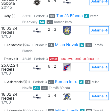
6
:
4
Detailne
Sobota
20:45
Tomáš Bľanda
Góly (1)
33:26
I Period: 3
88
A
Peter
Brutovský
AA
78
Roman Imro
10.03.24
2
:
3
Detailne
Nedeľa
17:00
Milan Novák
I. Asistencie (1)
15:47
I Period: 2
14
A
88
Tomáš
Bľanda
nedovolené bránenie
Tresty (1)
42:46
I Period: 3
2min
25.02.24
6
:
2
Detailne
Nedeľa
17:00
Roman Imro
II. Asistencie (1)
32:11
I Period: 3
78
A
14
Milan
Novák
AA
88
Tomáš Bľanda
18.02.24
3
:
4
Detailne
Nedeľa
17:00
Milan Novák
I. Asistencie (1)
16:20
I Period: 2
14
A
88
Tomáš