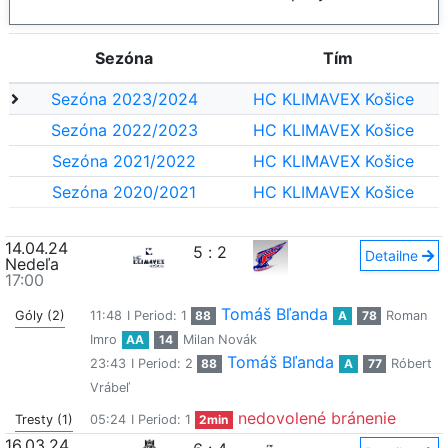
Sezóna
Tím
Sezóna 2023/2024
HC KLIMAVEX Košice
Sezóna 2022/2023
HC KLIMAVEX Košice
Sezóna 2021/2022
HC KLIMAVEX Košice
Sezóna 2020/2021
HC KLIMAVEX Košice
14.04.24
5
:
2
Detailne
Nedeľa
17:00
Tomáš Bľanda
Góly (2)
11:48
I Period: 1
88
A
78
Roman
Imro
AA
14
Milan Novák
Tomáš Bľanda
23:43
I Period: 2
88
A
77
Róbert
Vrábeľ
nedovolené bránenie
Tresty (1)
05:24
I Period: 1
2min
16.03.24