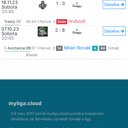
18.11.23
1
:
3
Detailne
Sobota
20:45
hrubosť
Tresty (1)
36:43
I Period: 3
2min
07.10.23
2
:
8
Detailne
Sobota
20:45
Milan Novák
I. Asistencie (1)
33:37
I Period: 3
14
A
88
Tomáš
Bľanda
myliga.cloud
Od roku 2017 portál myliga.cloud pomáha hokejovým
fanúšikom na Slovensku vytvárať turnaje a ligy.