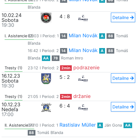
Bľanda
10.02.24
4
:
8
Detailne
Sobota
19:30
Milan Novák
I. Asistencie (2)
03:03
I Period: 1
14
A
88
Tomáš
Bľanda
Milan Novák
16:42
I Period: 2
14
A
88
Tomáš
Bľanda
AA
78
Roman Imro
podrazenie
Tresty (1)
23:12
I Period: 2
2min
16.12.23
5
:
2
Detailne
Sobota
19:30
držanie
Tresty (1)
21:05
I Period: 2
2min
10.12.23
6
:
4
Detailne
Nedeľa
17:00
Rastislav Müller
II. Asistencie (1)
04:10
I Period: 1
A
Ján Gona
AA
88
Tomáš Bľanda