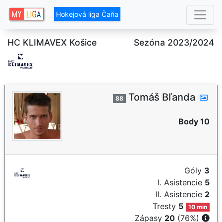
Hokejová liga Čaňa
HC KLIMAVEX Košice
Sezóna 2023/2024
Tomáš Bľanda
88
Body 10
Góly
3
I. Asistencie
5
II. Asistencie
2
Tresty
5
10 min
Zápasy
20
(76%)