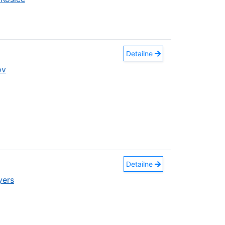
Detailne
ov
Detailne
yers