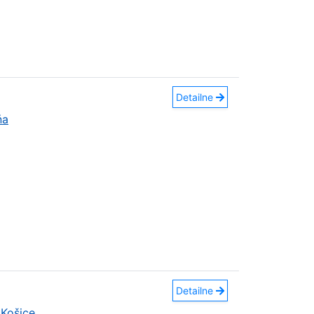
Detailne
ňa
Detailne
Košice