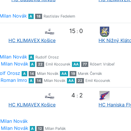
Milan Novák
A
18
Rastislav Fedelem
15
0
:
HC KLIMAVEX Košice
HK Nižný Klát
Milan Novák
A
Rudolf Orosz
Milan Novák
A
22
Emil Kocourek
AA
77
Róbert Vrábeľ
olf Orosz
A
14
Milan Novák
AA
19
Marek Černák
Roman Imro
A
14
Milan Novák
AA
22
Emil Kocourek
4
2
:
HC KLIMAVEX Košice
HC Haniska Fl
Milan Novák
Milan Novák
A
12
Milan Paňák