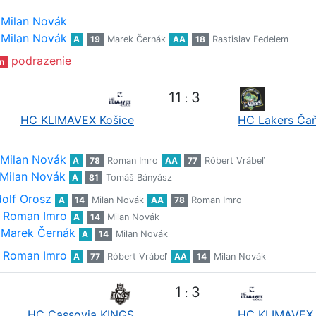
Milan Novák
Milan Novák
A
19
Marek Černák
AA
18
Rastislav Fedelem
podrazenie
n
11
3
:
HC KLIMAVEX Košice
HC Lakers Ča
Milan Novák
A
78
Roman Imro
AA
77
Róbert Vrábeľ
Milan Novák
A
81
Tomáš Bányász
olf Orosz
A
14
Milan Novák
AA
78
Roman Imro
Roman Imro
A
14
Milan Novák
Marek Černák
A
14
Milan Novák
Roman Imro
A
77
Róbert Vrábeľ
AA
14
Milan Novák
1
3
:
HC Cassovia KINGS
HC KLIMAVEX 