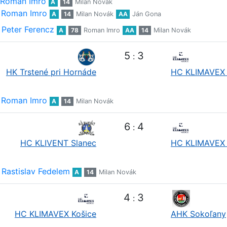
Roman Imro
A
14
Milan Novák
Roman Imro
A
14
Milan Novák
AA
Ján Gona
Peter Ferencz
A
78
Roman Imro
AA
14
Milan Novák
5
3
:
HK Trstené pri Hornáde
HC KLIMAVEX 
Roman Imro
A
14
Milan Novák
6
4
:
HC KLIVENT Slanec
HC KLIMAVEX 
Rastislav Fedelem
A
14
Milan Novák
4
3
:
HC KLIMAVEX Košice
AHK Sokoľany