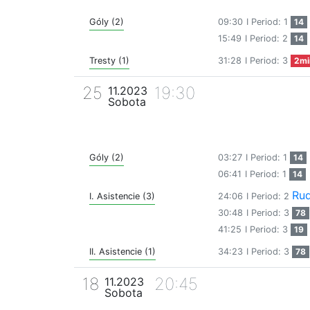
Góly (2)
09:30
I Period: 1
14
15:49
I Period: 2
14
Tresty (1)
31:28
I Period: 3
2mi
25
19:30
11.2023
Sobota
Góly (2)
03:27
I Period: 1
14
06:41
I Period: 1
14
Rud
I. Asistencie (3)
24:06
I Period: 2
30:48
I Period: 3
78
41:25
I Period: 3
19
II. Asistencie (1)
34:23
I Period: 3
78
18
20:45
11.2023
Sobota