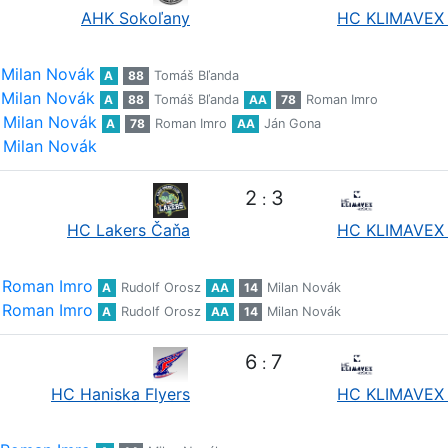
AHK Sokoľany
HC KLIMAVEX 
Milan Novák
A
88
Tomáš Bľanda
Milan Novák
A
88
Tomáš Bľanda
AA
78
Roman Imro
Milan Novák
A
78
Roman Imro
AA
Ján Gona
Milan Novák
2
3
:
HC Lakers Čaňa
HC KLIMAVEX 
Roman Imro
A
Rudolf Orosz
AA
14
Milan Novák
Roman Imro
A
Rudolf Orosz
AA
14
Milan Novák
6
7
:
HC Haniska Flyers
HC KLIMAVEX 