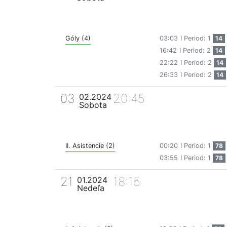
Góly (4)
03:03
I Period: 1
14
16:42
I Period: 2
14
22:22
I Period: 2
14
26:33
I Period: 2
14
03
20:45
02.2024
Sobota
II. Asistencie (2)
00:20
I Period: 1
78
03:55
I Period: 1
78
21
18:15
01.2024
Nedeľa