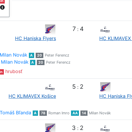
in
7
4
:
HC Haniska Flyers
HC KLIMAVEX 
Milan Novák
A
20
Peter Ferencz
Milan Novák
A
20
Peter Ferencz
hrubosť
in
5
2
:
HC KLIMAVEX Košice
HC Haniska Fl
Tomáš Bľanda
A
78
Roman Imro
AA
14
Milan Novák
3
2
: