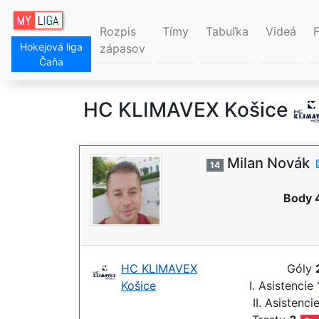
Rozpis
Tímy
Tabuľka
Videá
Hokejová liga
zápasov
Čaňa
HC KLIMAVEX Košice
Milan Novák
14
Body 
HC KLIMAVEX
Góly
Košice
I. Asistencie
II. Asistenci