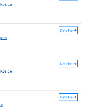
Košice
Detailne
yers
Detailne
Košice
Detailne
ov