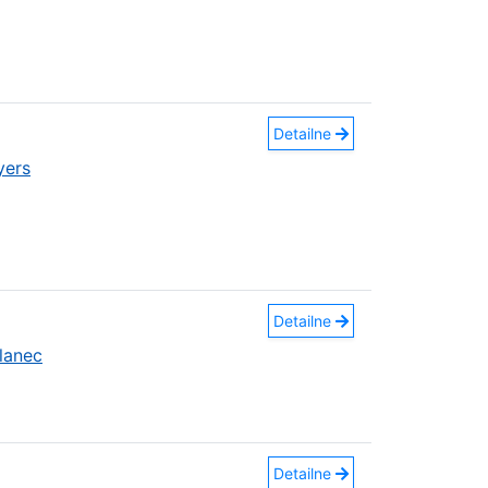
Detailne
yers
Detailne
lanec
Detailne