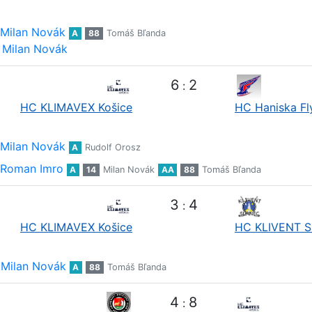
Milan Novák
A
88
Tomáš Bľanda
Milan Novák
6
2
:
HC KLIMAVEX Košice
HC Haniska Fl
Milan Novák
A
Rudolf Orosz
Roman Imro
A
14
Milan Novák
AA
88
Tomáš Bľanda
3
4
:
HC KLIMAVEX Košice
HC KLIVENT S
Milan Novák
A
88
Tomáš Bľanda
4
8
: