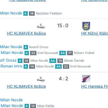
Milan Novák
A
18
Rastislav Fedelem
15
0
:
HC KLIMAVEX Košice
HK Nižný Klát
Milan Novák
A
Rudolf Orosz
Milan Novák
A
22
Emil Kocourek
AA
77
Róbert Vrábeľ
olf Orosz
A
14
Milan Novák
AA
19
Marek Černák
Roman Imro
A
14
Milan Novák
AA
22
Emil Kocourek
4
2
:
HC KLIMAVEX Košice
HC Haniska Fl
Milan Novák
Milan Novák
A
12
Milan Paňák