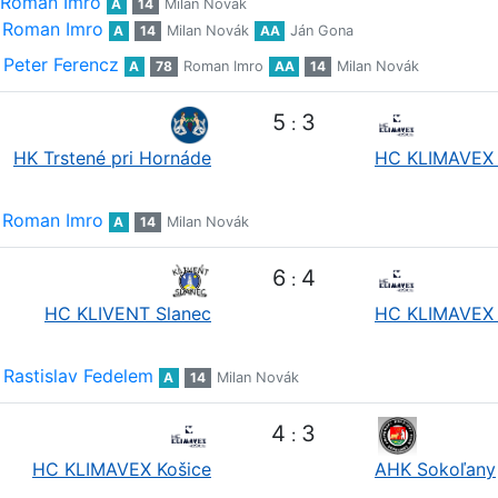
Roman Imro
A
14
Milan Novák
Roman Imro
A
14
Milan Novák
AA
Ján Gona
Peter Ferencz
A
78
Roman Imro
AA
14
Milan Novák
5
3
:
HK Trstené pri Hornáde
HC KLIMAVEX 
Roman Imro
A
14
Milan Novák
6
4
:
HC KLIVENT Slanec
HC KLIMAVEX 
Rastislav Fedelem
A
14
Milan Novák
4
3
:
HC KLIMAVEX Košice
AHK Sokoľany