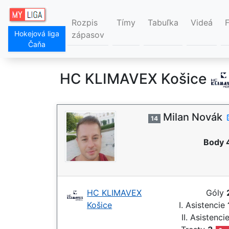
Rozpis
Tímy
Tabuľka
Videá
Hokejová liga
zápasov
Čaňa
HC KLIMAVEX Košice
Milan Novák
14
Body 
HC KLIMAVEX
Góly
Košice
I. Asistencie
II. Asistenci