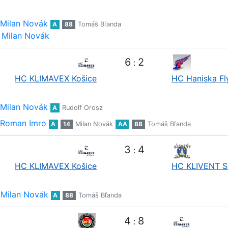
Milan Novák
A
88
Tomáš Bľanda
Milan Novák
6
2
:
HC KLIMAVEX Košice
HC Haniska Fl
Milan Novák
A
Rudolf Orosz
Roman Imro
A
14
Milan Novák
AA
88
Tomáš Bľanda
3
4
:
HC KLIMAVEX Košice
HC KLIVENT S
Milan Novák
A
88
Tomáš Bľanda
4
8
: