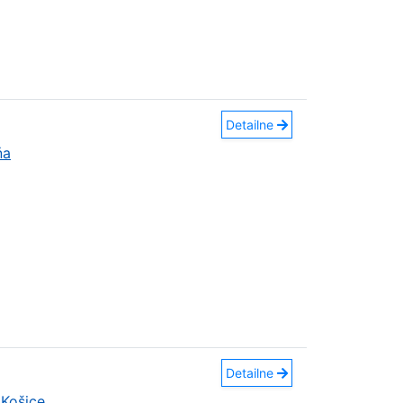
Detailne
ňa
Detailne
Košice