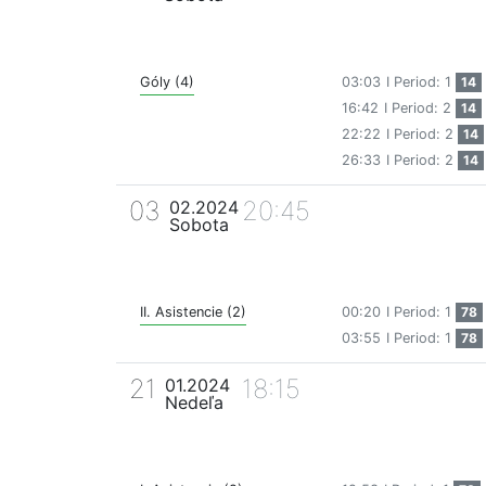
Góly (4)
03:03
I Period: 1
14
16:42
I Period: 2
14
22:22
I Period: 2
14
26:33
I Period: 2
14
03
20:45
02.2024
Sobota
II. Asistencie (2)
00:20
I Period: 1
78
03:55
I Period: 1
78
21
18:15
01.2024
Nedeľa