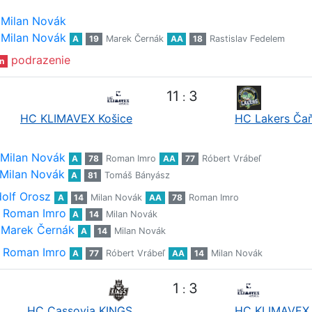
Milan Novák
Milan Novák
A
19
Marek Černák
AA
18
Rastislav Fedelem
podrazenie
n
11
3
:
HC KLIMAVEX Košice
HC Lakers Ča
Milan Novák
A
78
Roman Imro
AA
77
Róbert Vrábeľ
Milan Novák
A
81
Tomáš Bányász
olf Orosz
A
14
Milan Novák
AA
78
Roman Imro
Roman Imro
A
14
Milan Novák
Marek Černák
A
14
Milan Novák
Roman Imro
A
77
Róbert Vrábeľ
AA
14
Milan Novák
1
3
:
HC Cassovia KINGS
HC KLIMAVEX 