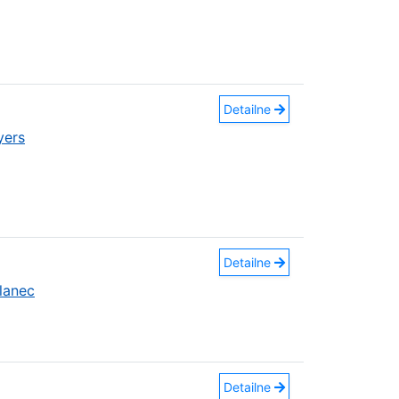
Detailne
yers
Detailne
lanec
Detailne