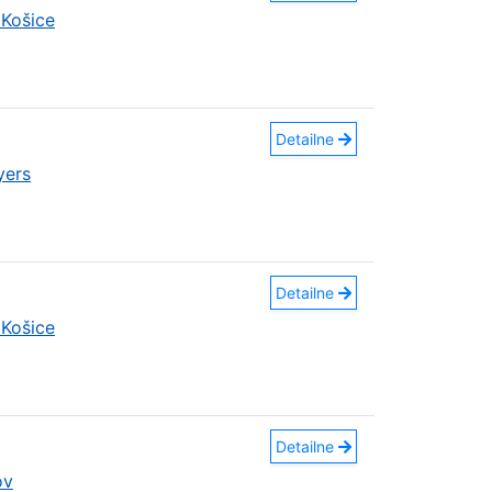
Košice
Detailne
yers
Detailne
Košice
Detailne
ov