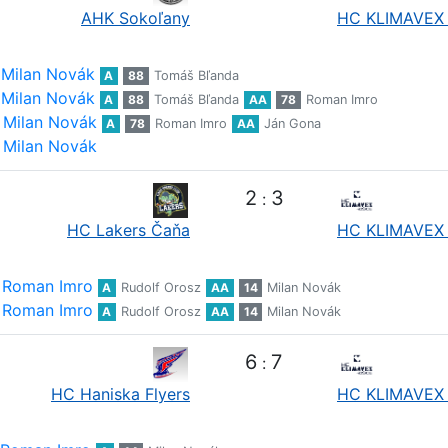
AHK Sokoľany
HC KLIMAVEX 
Milan Novák
A
88
Tomáš Bľanda
Milan Novák
A
88
Tomáš Bľanda
AA
78
Roman Imro
Milan Novák
A
78
Roman Imro
AA
Ján Gona
Milan Novák
2
3
:
HC Lakers Čaňa
HC KLIMAVEX 
Roman Imro
A
Rudolf Orosz
AA
14
Milan Novák
Roman Imro
A
Rudolf Orosz
AA
14
Milan Novák
6
7
:
HC Haniska Flyers
HC KLIMAVEX 