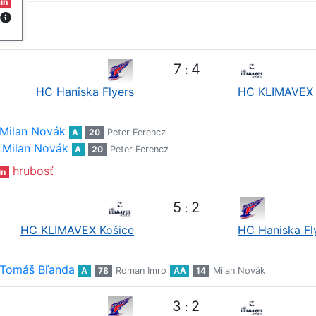
in
7
4
:
HC Haniska Flyers
HC KLIMAVEX 
Milan Novák
A
20
Peter Ferencz
Milan Novák
A
20
Peter Ferencz
hrubosť
in
5
2
:
HC KLIMAVEX Košice
HC Haniska Fl
Tomáš Bľanda
A
78
Roman Imro
AA
14
Milan Novák
3
2
: