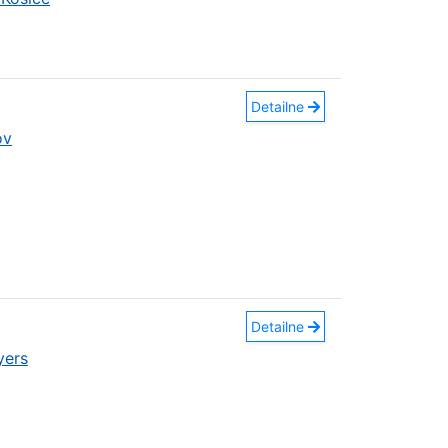
Detailne
ov
Detailne
yers