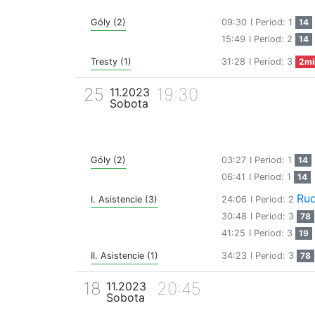
Góly (2)
09:30
I Period: 1
14
15:49
I Period: 2
14
Tresty (1)
31:28
I Period: 3
2mi
25
19:30
11.2023
Sobota
Góly (2)
03:27
I Period: 1
14
06:41
I Period: 1
14
Rud
I. Asistencie (3)
24:06
I Period: 2
30:48
I Period: 3
78
41:25
I Period: 3
19
II. Asistencie (1)
34:23
I Period: 3
78
18
20:45
11.2023
Sobota