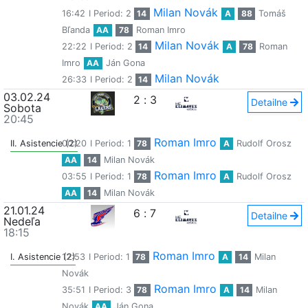
Milan Novák
16:42
I Period: 2
14
A
88
Tomáš
Bľanda
AA
78
Roman Imro
Milan Novák
22:22
I Period: 2
14
A
78
Roman
Imro
AA
Ján Gona
Milan Novák
26:33
I Period: 2
14
03.02.24
2
:
3
Detailne
Sobota
20:45
Roman Imro
II. Asistencie (2)
00:20
I Period: 1
78
A
Rudolf Orosz
AA
14
Milan Novák
Roman Imro
03:55
I Period: 1
78
A
Rudolf Orosz
AA
14
Milan Novák
21.01.24
6
:
7
Detailne
Nedeľa
18:15
Roman Imro
I. Asistencie (2)
12:53
I Period: 1
78
A
14
Milan
Novák
Roman Imro
35:51
I Period: 3
78
A
14
Milan
Novák
AA
Ján Gona