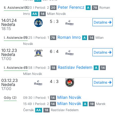
Peter Ferencz
II. Asistencie (1)
19:20
I Period: 2
20
A
78
Roman
Imro
AA
14
Milan Novák
14.01.24
5
:
3
Detailne
Nedeľa
18:15
Roman Imro
I. Asistencie (1)
09:25
I Period: 1
78
A
14
Milan
Novák
10.12.23
6
:
4
Detailne
Nedeľa
17:00
Rastislav Fedelem
I. Asistencie (1)
44:58
I Period: 3
18
A
14
Milan Novák
03.12.23
4
:
3
Detailne
Nedeľa
17:00
Milan Novák
Góly (2)
09:30
I Period: 1
14
Milan Novák
15:49
I Period: 2
14
A
19
Marek
Černák
AA
18
Rastislav Fedelem