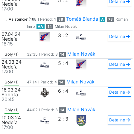
5
:
2
Detailne
Nedeľa
17:00
Tomáš Bľanda
II. Asistencie (1)
11:48
I Period: 1
88
A
78
Roman
Imro
AA
14
Milan Novák
07.04.24
3
:
2
Detailne
Nedeľa
18:15
Milan Novák
Góly (1)
32:35
I Period: 3
14
24.03.24
5
:
4
Detailne
Nedeľa
17:00
Milan Novák
Góly (1)
47:14
I Period: 4
14
16.03.24
6
:
4
Detailne
Sobota
20:45
Milan Novák
Góly (1)
44:02
I Period: 3
14
10.03.24
2
:
3
Detailne
Nedeľa
17:00