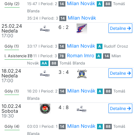
Milan Novák
Góly (2)
15:47
I Period: 2
14
A
88
Tomáš
Bľanda
Milan Novák
35:24
I Period: 3
14
25.02.24
6
:
2
Detailne
Nedeľa
17:00
Milan Novák
Góly (1)
33:17
I Period: 3
14
A
Rudolf Orosz
Roman Imro
I. Asistencie (1)
32:11
I Period: 3
78
A
14
Milan
Novák
AA
88
Tomáš Bľanda
18.02.24
3
:
4
Detailne
Nedeľa
17:00
Milan Novák
Góly (1)
16:20
I Period: 2
14
A
88
Tomáš
Bľanda
10.02.24
4
:
8
Detailne
Sobota
19:30
Milan Novák
Góly (4)
03:03
I Period: 1
14
A
88
Tomáš
Bľanda