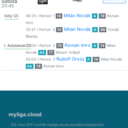
Sobota
20:45
Milan Novák
Góly (2)
08:25
I Period: 1
14
A
78
Roman
Imro
Milan Novák
33:37
I Period: 3
14
A
88
Tomáš
Bľanda
Roman Imro
I. Asistencie (2)
23:04
I Period: 2
78
A
14
Milan
Novák
AA
77
Róbert Vrábeľ
Rudolf Orosz
43:03
I Period: 3
A
14
Milan Novák
AA
78
Roman Imro
myliga.cloud
Od roku 2017 portál myliga.cloud pomáha hokejovým