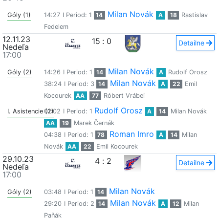
Milan Novák
Góly (1)
14:27
I Period: 1
14
A
18
Rastislav
Fedelem
12.11.23
15
:
0
Detailne
Nedeľa
17:00
Milan Novák
Góly (2)
14:26
I Period: 1
14
A
Rudolf Orosz
Milan Novák
38:24
I Period: 3
14
A
22
Emil
Kocourek
AA
77
Róbert Vrábeľ
Rudolf Orosz
I. Asistencie (2)
01:02
I Period: 1
A
14
Milan Novák
AA
19
Marek Černák
Roman Imro
04:38
I Period: 1
78
A
14
Milan
Novák
AA
22
Emil Kocourek
29.10.23
4
:
2
Detailne
Nedeľa
17:00
Milan Novák
Góly (2)
03:48
I Period: 1
14
Milan Novák
29:20
I Period: 2
14
A
12
Milan
Paňák