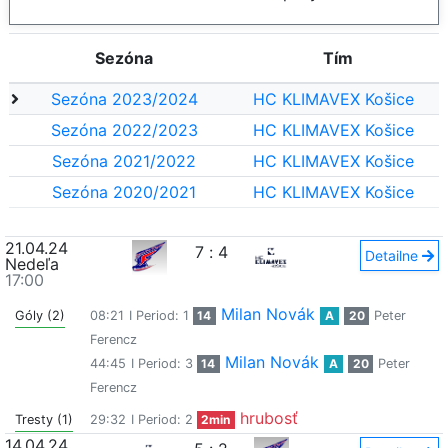
Sezóna
Tím
Sezóna 2023/2024
HC KLIMAVEX Košice
Sezóna 2022/2023
HC KLIMAVEX Košice
Sezóna 2021/2022
HC KLIMAVEX Košice
Sezóna 2020/2021
HC KLIMAVEX Košice
21.04.24
7
:
4
Detailne
Nedeľa
17:00
Milan Novák
Góly (2)
08:21
I Period: 1
14
A
20
Peter
Ferencz
Milan Novák
44:45
I Period: 3
14
A
20
Peter
Ferencz
hrubosť
Tresty (1)
29:32
I Period: 2
2min
14.04.24