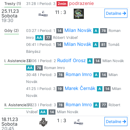
podrazenie
Tresty (1)
31:28
I Period: 3
2min
25.11.23
11
:
3
Detailne
Sobota
19:30
Milan Novák
Góly (2)
03:27
I Period: 1
14
A
78
Roman
Imro
AA
77
Róbert Vrábeľ
Milan Novák
06:41
I Period: 1
14
A
81
Tomáš
Bányász
Rudolf Orosz
I. Asistencie (3)
24:06
I Period: 2
A
14
Milan Novák
AA
78
Roman Imro
Roman Imro
30:48
I Period: 3
78
A
14
Milan
Novák
Marek Černák
41:25
I Period: 3
19
A
14
Milan
Novák
Roman Imro
II. Asistencie (1)
34:23
I Period: 3
78
A
77
Róbert
Vrábeľ
AA
14
Milan Novák
18.11.23
1
:
3
Detailne
Sobota
20:45