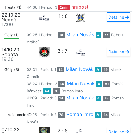
hrubosť
Tresty (1)
44:38
I Period: 3
2min
22.10.23
1
:
8
Detailne
Nedeľa
17:00
Milan Novák
Góly (1)
09:25
I Period: 1
14
A
77
Róbert
Vrábeľ
14.10.23
3
:
7
Detailne
Sobota
19:30
Milan Novák
Góly (3)
03:31
I Period: 1
14
A
19
Marek
Černák
Milan Novák
38:24
I Period: 3
14
A
81
Tomáš
Bányász
AA
78
Roman Imro
Milan Novák
41:09
I Period: 3
14
A
78
Roman
Imro
Roman Imro
I. Asistencie (1)
44:16
I Period: 3
78
A
14
Milan
Novák
07.10.23
2
:
8
Detailne