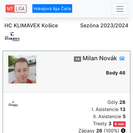
Hokejová liga Čaňa
HC KLIMAVEX Košice
Sezóna 2023/2024
Milan Novák
14
Body 46
Góly
28
I. Asistencie
13
II. Asistencie
5
Tresty
3
6 min
Zápasy
26
(100%)