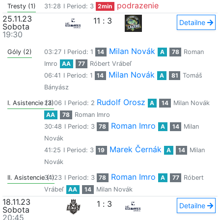
podrazenie
Tresty (1)
31:28
I Period: 3
2min
25.11.23
11
:
3
Detailne
Sobota
19:30
Milan Novák
Góly (2)
03:27
I Period: 1
14
A
78
Roman
Imro
AA
77
Róbert Vrábeľ
Milan Novák
06:41
I Period: 1
14
A
81
Tomáš
Bányász
Rudolf Orosz
I. Asistencie (3)
24:06
I Period: 2
A
14
Milan Novák
AA
78
Roman Imro
Roman Imro
30:48
I Period: 3
78
A
14
Milan
Novák
Marek Černák
41:25
I Period: 3
19
A
14
Milan
Novák
Roman Imro
II. Asistencie (1)
34:23
I Period: 3
78
A
77
Róbert
Vrábeľ
AA
14
Milan Novák
18.11.23
1
:
3
Detailne
Sobota
20:45