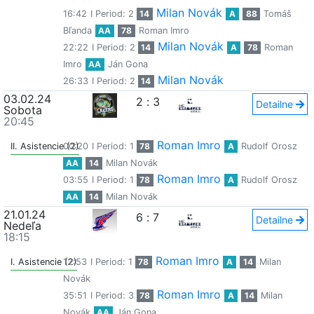
Milan Novák
16:42
I Period: 2
14
A
88
Tomáš
Bľanda
AA
78
Roman Imro
Milan Novák
22:22
I Period: 2
14
A
78
Roman
Imro
AA
Ján Gona
Milan Novák
26:33
I Period: 2
14
03.02.24
2
:
3
Detailne
Sobota
20:45
Roman Imro
II. Asistencie (2)
00:20
I Period: 1
78
A
Rudolf Orosz
AA
14
Milan Novák
Roman Imro
03:55
I Period: 1
78
A
Rudolf Orosz
AA
14
Milan Novák
21.01.24
6
:
7
Detailne
Nedeľa
18:15
Roman Imro
I. Asistencie (2)
12:53
I Period: 1
78
A
14
Milan
Novák
Roman Imro
35:51
I Period: 3
78
A
14
Milan
Novák
AA
Ján Gona