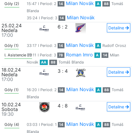
Milan Novák
Góly (2)
15:47
I Period: 2
14
A
88
Tomáš
Bľanda
Milan Novák
35:24
I Period: 3
14
25.02.24
6
:
2
Detailne
Nedeľa
17:00
Milan Novák
Góly (1)
33:17
I Period: 3
14
A
Rudolf Orosz
Roman Imro
I. Asistencie (1)
32:11
I Period: 3
78
A
14
Milan
Novák
AA
88
Tomáš Bľanda
18.02.24
3
:
4
Detailne
Nedeľa
17:00
Milan Novák
Góly (1)
16:20
I Period: 2
14
A
88
Tomáš
Bľanda
10.02.24
4
:
8
Detailne
Sobota
19:30
Milan Novák
Góly (4)
03:03
I Period: 1
14
A
88
Tomáš
Bľanda