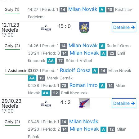
Milan Novák
Góly (1)
14:27
I Period: 1
14
A
18
Rastislav
Fedelem
12.11.23
15
:
0
Detailne
Nedeľa
17:00
Milan Novák
Góly (2)
14:26
I Period: 1
14
A
Rudolf Orosz
Milan Novák
38:24
I Period: 3
14
A
22
Emil
Kocourek
AA
77
Róbert Vrábeľ
Rudolf Orosz
I. Asistencie (2)
01:02
I Period: 1
A
14
Milan Novák
AA
19
Marek Černák
Roman Imro
04:38
I Period: 1
78
A
14
Milan
Novák
AA
22
Emil Kocourek
29.10.23
4
:
2
Detailne
Nedeľa
17:00
Milan Novák
Góly (2)
03:48
I Period: 1
14
Milan Novák
29:20
I Period: 2
14
A
12
Milan
Paňák