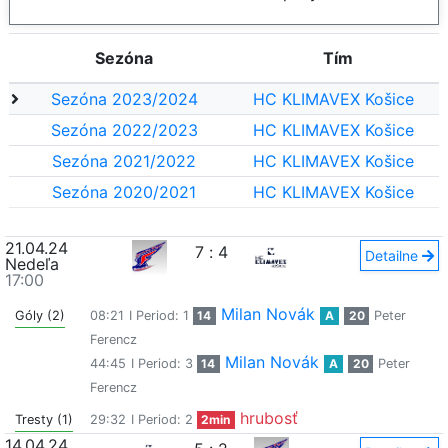
Sezóna
Tím
Sezóna 2023/2024
HC KLIMAVEX Košice
Sezóna 2022/2023
HC KLIMAVEX Košice
Sezóna 2021/2022
HC KLIMAVEX Košice
Sezóna 2020/2021
HC KLIMAVEX Košice
21.04.24
7
:
4
Detailne
Nedeľa
17:00
Milan Novák
Góly (2)
08:21
I Period: 1
14
A
20
Peter
Ferencz
Milan Novák
44:45
I Period: 3
14
A
20
Peter
Ferencz
hrubosť
Tresty (1)
29:32
I Period: 2
2min
14.04.24