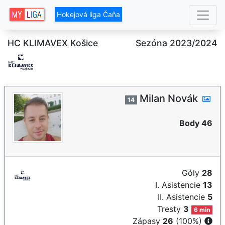
Hokejová liga Čaňa
HC KLIMAVEX Košice
Sezóna 2023/2024
Milan Novák
14
Body 46
Góly
28
I. Asistencie
13
II. Asistencie
5
Tresty
3
6 min
Zápasy
26
(100%)