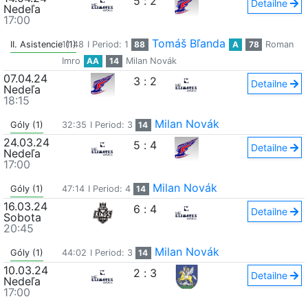
5
:
2
Detailne
Nedeľa
17:00
Tomáš Bľanda
II. Asistencie (1)
11:48
I Period: 1
88
A
78
Roman
Imro
AA
14
Milan Novák
07.04.24
3
:
2
Detailne
Nedeľa
18:15
Milan Novák
Góly (1)
32:35
I Period: 3
14
24.03.24
5
:
4
Detailne
Nedeľa
17:00
Milan Novák
Góly (1)
47:14
I Period: 4
14
16.03.24
6
:
4
Detailne
Sobota
20:45
Milan Novák
Góly (1)
44:02
I Period: 3
14
10.03.24
2
:
3
Detailne
Nedeľa
17:00