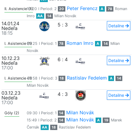
Peter Ferencz
II. Asistencie (1)
19:20
I Period: 2
20
A
78
Roman
Imro
AA
14
Milan Novák
14.01.24
5
:
3
Detailne
Nedeľa
18:15
Roman Imro
I. Asistencie (1)
09:25
I Period: 1
78
A
14
Milan
Novák
10.12.23
6
:
4
Detailne
Nedeľa
17:00
Rastislav Fedelem
I. Asistencie (1)
44:58
I Period: 3
18
A
14
Milan Novák
03.12.23
4
:
3
Detailne
Nedeľa
17:00
Milan Novák
Góly (2)
09:30
I Period: 1
14
Milan Novák
15:49
I Period: 2
14
A
19
Marek
Černák
AA
18
Rastislav Fedelem