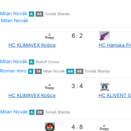
Milan Novák
A
88
Tomáš Bľanda
Milan Novák
6
2
:
HC KLIMAVEX Košice
HC Haniska Fl
Milan Novák
A
Rudolf Orosz
Roman Imro
A
14
Milan Novák
AA
88
Tomáš Bľanda
3
4
:
HC KLIMAVEX Košice
HC KLIVENT S
Milan Novák
A
88
Tomáš Bľanda
4
8
: