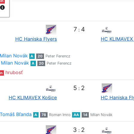
in
7
4
:
HC Haniska Flyers
HC KLIMAVEX 
Milan Novák
A
20
Peter Ferencz
Milan Novák
A
20
Peter Ferencz
hrubosť
in
5
2
:
HC KLIMAVEX Košice
HC Haniska Fl
Tomáš Bľanda
A
78
Roman Imro
AA
14
Milan Novák
3
2
: