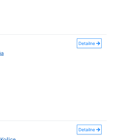
Detailne
ňa
Detailne
Košice