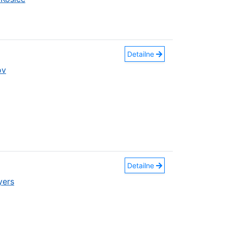
Detailne
ov
Detailne
yers