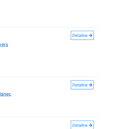
Detailne
yers
Detailne
lanec
Detailne