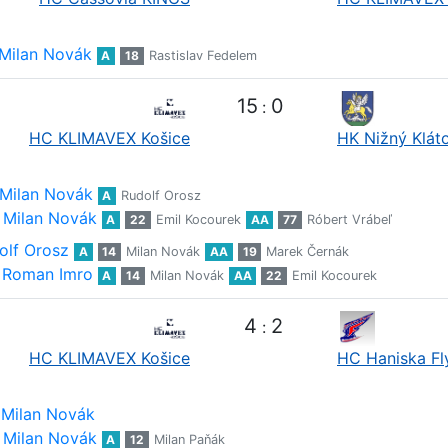
Milan Novák
A
18
Rastislav Fedelem
15
0
:
HC KLIMAVEX Košice
HK Nižný Klát
Milan Novák
A
Rudolf Orosz
Milan Novák
A
22
Emil Kocourek
AA
77
Róbert Vrábeľ
olf Orosz
A
14
Milan Novák
AA
19
Marek Černák
Roman Imro
A
14
Milan Novák
AA
22
Emil Kocourek
4
2
:
HC KLIMAVEX Košice
HC Haniska Fl
Milan Novák
Milan Novák
A
12
Milan Paňák