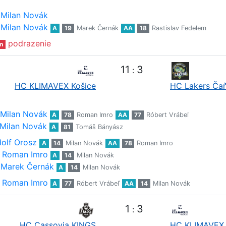
Milan Novák
Milan Novák
A
19
Marek Černák
AA
18
Rastislav Fedelem
podrazenie
n
11
3
:
HC KLIMAVEX Košice
HC Lakers Ča
Milan Novák
A
78
Roman Imro
AA
77
Róbert Vrábeľ
Milan Novák
A
81
Tomáš Bányász
olf Orosz
A
14
Milan Novák
AA
78
Roman Imro
Roman Imro
A
14
Milan Novák
Marek Černák
A
14
Milan Novák
Roman Imro
A
77
Róbert Vrábeľ
AA
14
Milan Novák
1
3
:
HC Cassovia KINGS
HC KLIMAVEX 