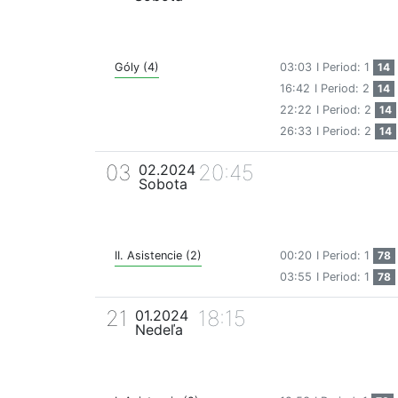
Góly (4)
03:03
I Period: 1
14
16:42
I Period: 2
14
22:22
I Period: 2
14
26:33
I Period: 2
14
03
20:45
02.2024
Sobota
II. Asistencie (2)
00:20
I Period: 1
78
03:55
I Period: 1
78
21
18:15
01.2024
Nedeľa