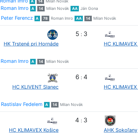
Roman Imro
A
14
Milan Novák
Roman Imro
A
14
Milan Novák
AA
Ján Gona
Peter Ferencz
A
78
Roman Imro
AA
14
Milan Novák
5
3
:
HK Trstené pri Hornáde
HC KLIMAVEX 
Roman Imro
A
14
Milan Novák
6
4
:
HC KLIVENT Slanec
HC KLIMAVEX 
Rastislav Fedelem
A
14
Milan Novák
4
3
:
HC KLIMAVEX Košice
AHK Sokoľany