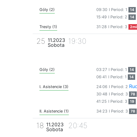
Góly (2)
09:30
I Period: 1
14
15:49
I Period: 2
14
Tresty (1)
31:28
I Period: 3
2mi
25
19:30
11.2023
Sobota
Góly (2)
03:27
I Period: 1
14
06:41
I Period: 1
14
Rud
I. Asistencie (3)
24:06
I Period: 2
30:48
I Period: 3
78
41:25
I Period: 3
19
II. Asistencie (1)
34:23
I Period: 3
78
18
20:45
11.2023
Sobota