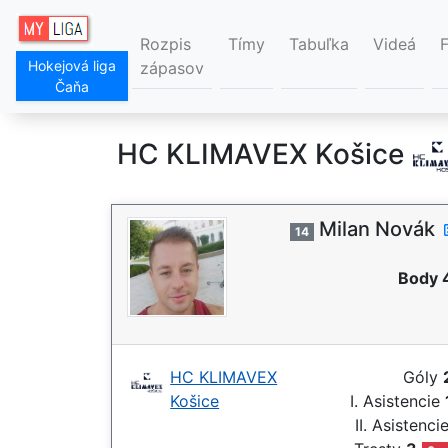
Rozpis
Tímy
Tabuľka
Videá
Hokejová liga
zápasov
Čaňa
HC KLIMAVEX Košice
Milan Novák
14
Body 
HC KLIMAVEX
Góly
Košice
I. Asistencie
II. Asistenci