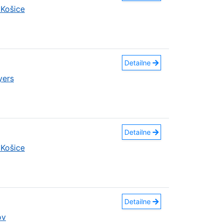
Košice
Detailne
yers
Detailne
Košice
Detailne
ov