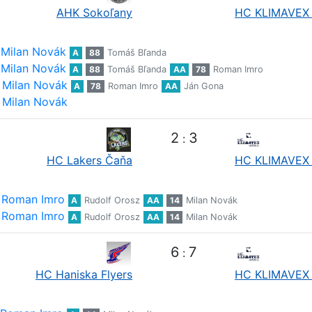
AHK Sokoľany
HC KLIMAVEX 
Milan Novák
A
88
Tomáš Bľanda
Milan Novák
A
88
Tomáš Bľanda
AA
78
Roman Imro
Milan Novák
A
78
Roman Imro
AA
Ján Gona
Milan Novák
2
3
:
HC Lakers Čaňa
HC KLIMAVEX 
Roman Imro
A
Rudolf Orosz
AA
14
Milan Novák
Roman Imro
A
Rudolf Orosz
AA
14
Milan Novák
6
7
:
HC Haniska Flyers
HC KLIMAVEX 