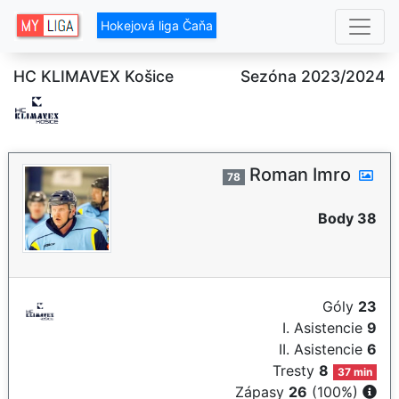
Hokejová liga Čaňa
HC KLIMAVEX Košice
Sezóna 2023/2024
Roman Imro
78
Body 38
Góly
23
I. Asistencie
9
II. Asistencie
6
Tresty
8
37 min
Zápasy
26
(100%)