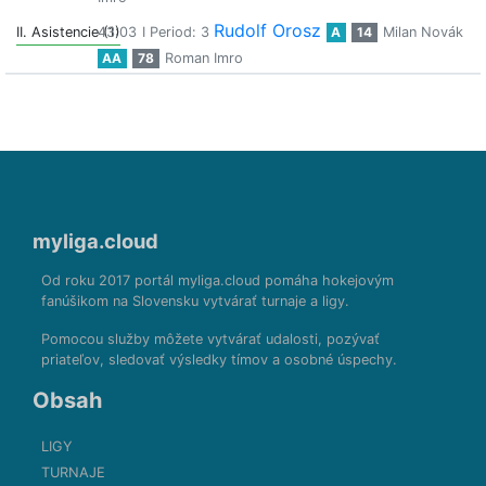
Rudolf Orosz
II. Asistencie (1)
43:03
I Period: 3
A
14
Milan Novák
AA
78
Roman Imro
myliga.cloud
Od roku 2017 portál myliga.cloud pomáha hokejovým
fanúšikom na Slovensku vytvárať turnaje a ligy.
Pomocou služby môžete vytvárať udalosti, pozývať
priateľov, sledovať výsledky tímov a osobné úspechy.
Obsah
LIGY
TURNAJE