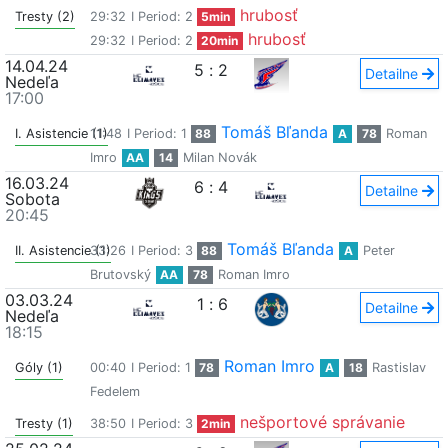
hrubosť
Tresty (2)
29:32
I Period: 2
5min
hrubosť
29:32
I Period: 2
20min
14.04.24
5
:
2
Detailne
Nedeľa
17:00
Tomáš Bľanda
I. Asistencie (1)
11:48
I Period: 1
88
A
78
Roman
Imro
AA
14
Milan Novák
16.03.24
6
:
4
Detailne
Sobota
20:45
Tomáš Bľanda
II. Asistencie (1)
33:26
I Period: 3
88
A
Peter
Brutovský
AA
78
Roman Imro
03.03.24
1
:
6
Detailne
Nedeľa
18:15
Roman Imro
Góly (1)
00:40
I Period: 1
78
A
18
Rastislav
Fedelem
nešportové správanie
Tresty (1)
38:50
I Period: 3
2min