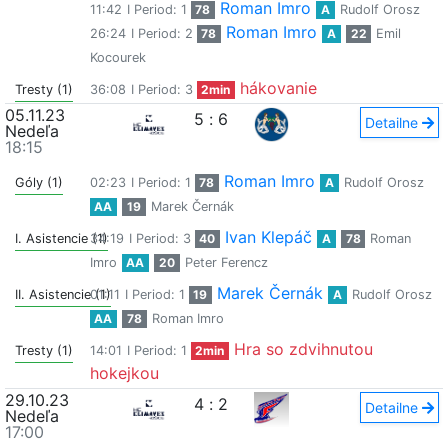
Roman Imro
11:42
I Period: 1
78
A
Rudolf Orosz
Roman Imro
26:24
I Period: 2
78
A
22
Emil
Kocourek
hákovanie
Tresty (1)
36:08
I Period: 3
2min
05.11.23
5
:
6
Detailne
Nedeľa
18:15
Roman Imro
Góly (1)
02:23
I Period: 1
78
A
Rudolf Orosz
AA
19
Marek Černák
Ivan Klepáč
I. Asistencie (1)
34:19
I Period: 3
40
A
78
Roman
Imro
AA
20
Peter Ferencz
Marek Černák
II. Asistencie (1)
01:11
I Period: 1
19
A
Rudolf Orosz
AA
78
Roman Imro
Hra so zdvihnutou
Tresty (1)
14:01
I Period: 1
2min
hokejkou
29.10.23
4
:
2
Detailne
Nedeľa
17:00