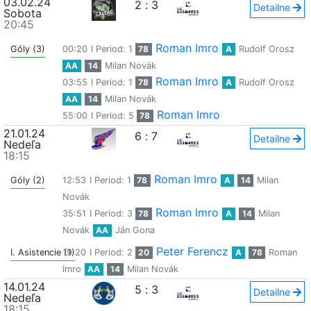
03.02.24
2
:
3
Detailne
Sobota
20:45
Roman Imro
Góly (3)
00:20
I Period: 1
78
A
Rudolf Orosz
AA
14
Milan Novák
Roman Imro
03:55
I Period: 1
78
A
Rudolf Orosz
AA
14
Milan Novák
Roman Imro
55:00
I Period: 5
78
21.01.24
6
:
7
Detailne
Nedeľa
18:15
Roman Imro
Góly (2)
12:53
I Period: 1
78
A
14
Milan
Novák
Roman Imro
35:51
I Period: 3
78
A
14
Milan
Novák
AA
Ján Gona
Peter Ferencz
I. Asistencie (1)
19:20
I Period: 2
20
A
78
Roman
Imro
AA
14
Milan Novák
14.01.24
5
:
3
Detailne
Nedeľa
18:15