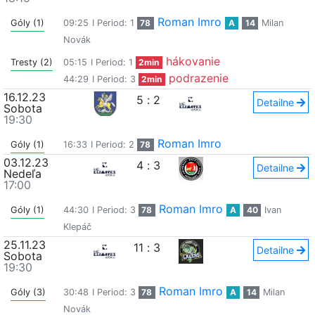
Roman Imro
Góly (1)
09:25
I Period: 1
78
A
14
Milan
Novák
hákovanie
Tresty (2)
05:15
I Period: 1
2min
podrazenie
44:29
I Period: 3
2min
16.12.23
5
:
2
Detailne
Sobota
19:30
Roman Imro
Góly (1)
16:33
I Period: 2
78
03.12.23
4
:
3
Detailne
Nedeľa
17:00
Roman Imro
Góly (1)
44:30
I Period: 3
78
A
40
Ivan
Klepáč
25.11.23
11
:
3
Detailne
Sobota
19:30
Roman Imro
Góly (3)
30:48
I Period: 3
78
A
14
Milan
Novák