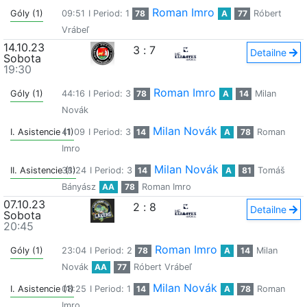
Roman Imro
Góly (1)
09:51
I Period: 1
78
A
77
Róbert
Vrábeľ
14.10.23
3
:
7
Detailne
Sobota
19:30
Roman Imro
Góly (1)
44:16
I Period: 3
78
A
14
Milan
Novák
Milan Novák
I. Asistencie (1)
41:09
I Period: 3
14
A
78
Roman
Imro
Milan Novák
II. Asistencie (1)
38:24
I Period: 3
14
A
81
Tomáš
Bányász
AA
78
Roman Imro
07.10.23
2
:
8
Detailne
Sobota
20:45
Roman Imro
Góly (1)
23:04
I Period: 2
78
A
14
Milan
Novák
AA
77
Róbert Vrábeľ
Milan Novák
I. Asistencie (1)
08:25
I Period: 1
14
A
78
Roman
Imro