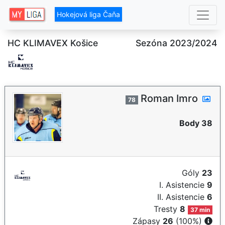
Hokejová liga Čaňa
HC KLIMAVEX Košice
Sezóna 2023/2024
Roman Imro
78
Body 38
Góly
23
I. Asistencie
9
II. Asistencie
6
Tresty
8
37 min
Zápasy
26
(100%)