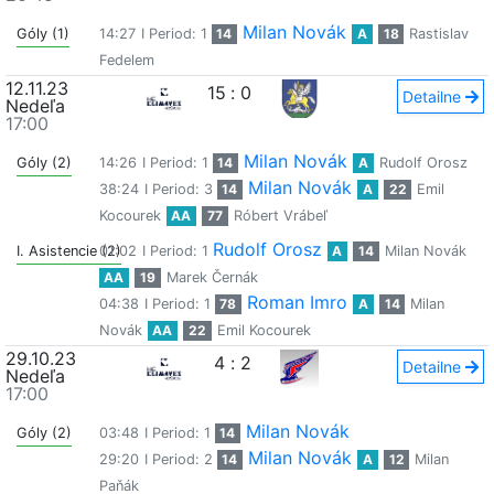
Milan Novák
Góly (1)
14:27
I Period: 1
14
A
18
Rastislav
Fedelem
12.11.23
15
:
0
Detailne
Nedeľa
17:00
Milan Novák
Góly (2)
14:26
I Period: 1
14
A
Rudolf Orosz
Milan Novák
38:24
I Period: 3
14
A
22
Emil
Kocourek
AA
77
Róbert Vrábeľ
Rudolf Orosz
I. Asistencie (2)
01:02
I Period: 1
A
14
Milan Novák
AA
19
Marek Černák
Roman Imro
04:38
I Period: 1
78
A
14
Milan
Novák
AA
22
Emil Kocourek
29.10.23
4
:
2
Detailne
Nedeľa
17:00
Milan Novák
Góly (2)
03:48
I Period: 1
14
Milan Novák
29:20
I Period: 2
14
A
12
Milan
Paňák