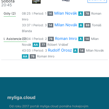
Sobota
20:45
Milan Novák
Góly (2)
08:25
I Period: 1
14
A
78
Roman
Imro
Milan Novák
33:37
I Period: 3
14
A
88
Tomáš
Bľanda
Roman Imro
I. Asistencie (2)
23:04
I Period: 2
78
A
14
Milan
Novák
AA
77
Róbert Vrábeľ
Rudolf Orosz
43:03
I Period: 3
A
14
Milan Novák
AA
78
Roman Imro
myliga.cloud
Od roku 2017 portál myliga.cloud pomáha hokejovým