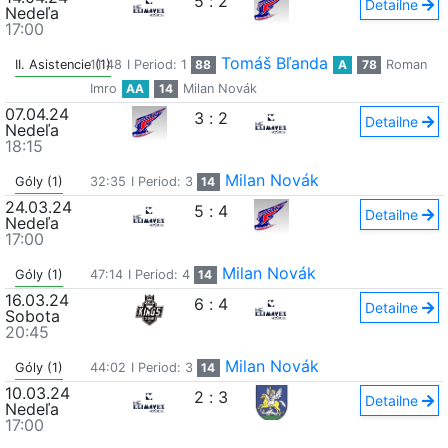
5
:
2
Detailne
Nedeľa
17:00
Tomáš Bľanda
II. Asistencie (1)
11:48
I Period: 1
88
A
78
Roman
Imro
AA
14
Milan Novák
07.04.24
3
:
2
Detailne
Nedeľa
18:15
Milan Novák
Góly (1)
32:35
I Period: 3
14
24.03.24
5
:
4
Detailne
Nedeľa
17:00
Milan Novák
Góly (1)
47:14
I Period: 4
14
16.03.24
6
:
4
Detailne
Sobota
20:45
Milan Novák
Góly (1)
44:02
I Period: 3
14
10.03.24
2
:
3
Detailne
Nedeľa
17:00