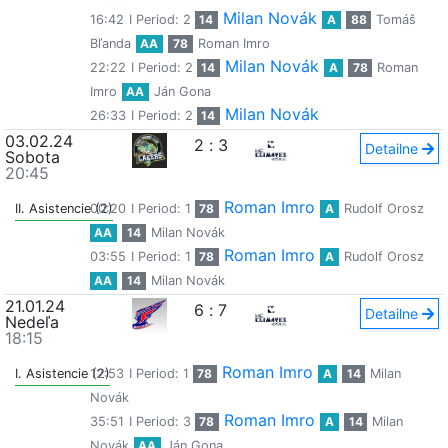
Milan Novák
16:42
I Period: 2
14
A
88
Tomáš
Bľanda
AA
78
Roman Imro
Milan Novák
22:22
I Period: 2
14
A
78
Roman
Imro
AA
Ján Gona
Milan Novák
26:33
I Period: 2
14
03.02.24
2
:
3
Detailne
Sobota
20:45
Roman Imro
II. Asistencie (2)
00:20
I Period: 1
78
A
Rudolf Orosz
AA
14
Milan Novák
Roman Imro
03:55
I Period: 1
78
A
Rudolf Orosz
AA
14
Milan Novák
21.01.24
6
:
7
Detailne
Nedeľa
18:15
Roman Imro
I. Asistencie (2)
12:53
I Period: 1
78
A
14
Milan
Novák
Roman Imro
35:51
I Period: 3
78
A
14
Milan
Novák
AA
Ján Gona