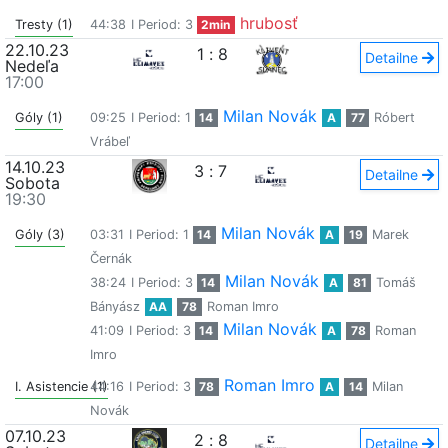
hrubosť
Tresty (1)
44:38
I Period: 3
2min
22.10.23
1
:
8
Detailne
Nedeľa
17:00
Milan Novák
Góly (1)
09:25
I Period: 1
14
A
77
Róbert
Vrábeľ
14.10.23
3
:
7
Detailne
Sobota
19:30
Milan Novák
Góly (3)
03:31
I Period: 1
14
A
19
Marek
Černák
Milan Novák
38:24
I Period: 3
14
A
81
Tomáš
Bányász
AA
78
Roman Imro
Milan Novák
41:09
I Period: 3
14
A
78
Roman
Imro
Roman Imro
I. Asistencie (1)
44:16
I Period: 3
78
A
14
Milan
Novák
07.10.23
2
:
8
Detailne