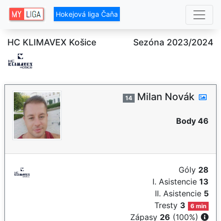
Hokejová liga Čaňa
HC KLIMAVEX Košice
Sezóna 2023/2024
Milan Novák
14
Body 46
Góly
28
I. Asistencie
13
II. Asistencie
5
Tresty
3
6 min
Zápasy
26
(100%)