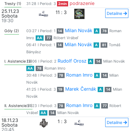
podrazenie
Tresty (1)
31:28
I Period: 3
2min
25.11.23
11
:
3
Detailne
Sobota
19:30
Milan Novák
Góly (2)
03:27
I Period: 1
14
A
78
Roman
Imro
AA
77
Róbert Vrábeľ
Milan Novák
06:41
I Period: 1
14
A
81
Tomáš
Bányász
Rudolf Orosz
I. Asistencie (3)
24:06
I Period: 2
A
14
Milan Novák
AA
78
Roman Imro
Roman Imro
30:48
I Period: 3
78
A
14
Milan
Novák
Marek Černák
41:25
I Period: 3
19
A
14
Milan
Novák
Roman Imro
II. Asistencie (1)
34:23
I Period: 3
78
A
77
Róbert
Vrábeľ
AA
14
Milan Novák
18.11.23
1
:
3
Detailne
Sobota
20:45