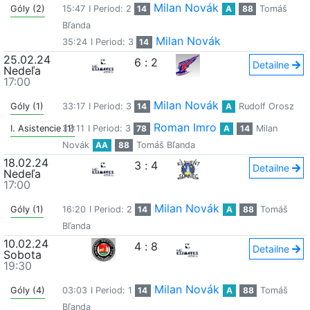
Milan Novák
Góly (2)
15:47
I Period: 2
14
A
88
Tomáš
Bľanda
Milan Novák
35:24
I Period: 3
14
25.02.24
6
:
2
Detailne
Nedeľa
17:00
Milan Novák
Góly (1)
33:17
I Period: 3
14
A
Rudolf Orosz
Roman Imro
I. Asistencie (1)
32:11
I Period: 3
78
A
14
Milan
Novák
AA
88
Tomáš Bľanda
18.02.24
3
:
4
Detailne
Nedeľa
17:00
Milan Novák
Góly (1)
16:20
I Period: 2
14
A
88
Tomáš
Bľanda
10.02.24
4
:
8
Detailne
Sobota
19:30
Milan Novák
Góly (4)
03:03
I Period: 1
14
A
88
Tomáš
Bľanda