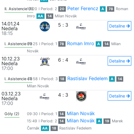
Peter Ferencz
II. Asistencie (1)
19:20
I Period: 2
20
A
78
Roman
Imro
AA
14
Milan Novák
14.01.24
5
:
3
Detailne
Nedeľa
18:15
Roman Imro
I. Asistencie (1)
09:25
I Period: 1
78
A
14
Milan
Novák
10.12.23
6
:
4
Detailne
Nedeľa
17:00
Rastislav Fedelem
I. Asistencie (1)
44:58
I Period: 3
18
A
14
Milan Novák
03.12.23
4
:
3
Detailne
Nedeľa
17:00
Milan Novák
Góly (2)
09:30
I Period: 1
14
Milan Novák
15:49
I Period: 2
14
A
19
Marek
Černák
AA
18
Rastislav Fedelem