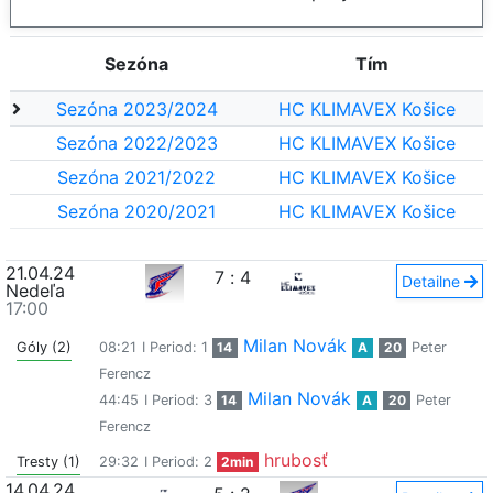
Sezóna
Tím
Sezóna 2023/2024
HC KLIMAVEX Košice
Sezóna 2022/2023
HC KLIMAVEX Košice
Sezóna 2021/2022
HC KLIMAVEX Košice
Sezóna 2020/2021
HC KLIMAVEX Košice
21.04.24
7
:
4
Detailne
Nedeľa
17:00
Milan Novák
Góly (2)
08:21
I Period: 1
14
A
20
Peter
Ferencz
Milan Novák
44:45
I Period: 3
14
A
20
Peter
Ferencz
hrubosť
Tresty (1)
29:32
I Period: 2
2min
14.04.24