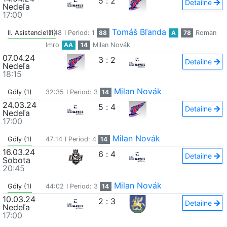
5
:
2
Detailne
Nedeľa
17:00
Tomáš Bľanda
II. Asistencie (1)
11:48
I Period: 1
88
A
78
Roman
Imro
AA
14
Milan Novák
07.04.24
3
:
2
Detailne
Nedeľa
18:15
Milan Novák
Góly (1)
32:35
I Period: 3
14
24.03.24
5
:
4
Detailne
Nedeľa
17:00
Milan Novák
Góly (1)
47:14
I Period: 4
14
16.03.24
6
:
4
Detailne
Sobota
20:45
Milan Novák
Góly (1)
44:02
I Period: 3
14
10.03.24
2
:
3
Detailne
Nedeľa
17:00