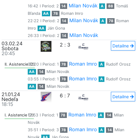
Milan Novák
16:42
I Period: 2
14
A
88
Tomáš
Bľanda
AA
78
Roman Imro
Milan Novák
22:22
I Period: 2
14
A
78
Roman
Imro
AA
Ján Gona
Milan Novák
26:33
I Period: 2
14
03.02.24
2
:
3
Detailne
Sobota
20:45
Roman Imro
II. Asistencie (2)
00:20
I Period: 1
78
A
Rudolf Orosz
AA
14
Milan Novák
Roman Imro
03:55
I Period: 1
78
A
Rudolf Orosz
AA
14
Milan Novák
21.01.24
6
:
7
Detailne
Nedeľa
18:15
Roman Imro
I. Asistencie (2)
12:53
I Period: 1
78
A
14
Milan
Novák
Roman Imro
35:51
I Period: 3
78
A
14
Milan
Novák
AA
Ján Gona