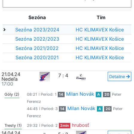
Sezóna
Tím
Sezóna 2023/2024
HC KLIMAVEX Košice
Sezóna 2022/2023
HC KLIMAVEX Košice
Sezóna 2021/2022
HC KLIMAVEX Košice
Sezóna 2020/2021
HC KLIMAVEX Košice
21.04.24
7
:
4
Detailne
Nedeľa
17:00
Milan Novák
Góly (2)
08:21
I Period: 1
14
A
20
Peter
Ferencz
Milan Novák
44:45
I Period: 3
14
A
20
Peter
Ferencz
hrubosť
Tresty (1)
29:32
I Period: 2
2min
14.04.24