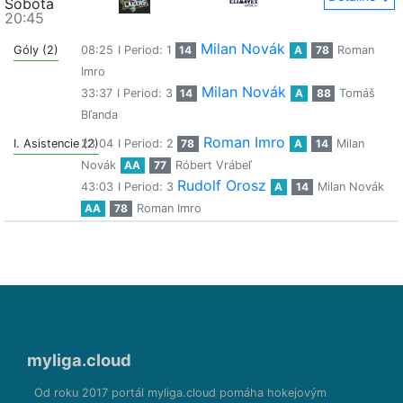
Sobota
20:45
Milan Novák
Góly (2)
08:25
I Period: 1
14
A
78
Roman
Imro
Milan Novák
33:37
I Period: 3
14
A
88
Tomáš
Bľanda
Roman Imro
I. Asistencie (2)
23:04
I Period: 2
78
A
14
Milan
Novák
AA
77
Róbert Vrábeľ
Rudolf Orosz
43:03
I Period: 3
A
14
Milan Novák
AA
78
Roman Imro
myliga.cloud
Od roku 2017 portál myliga.cloud pomáha hokejovým