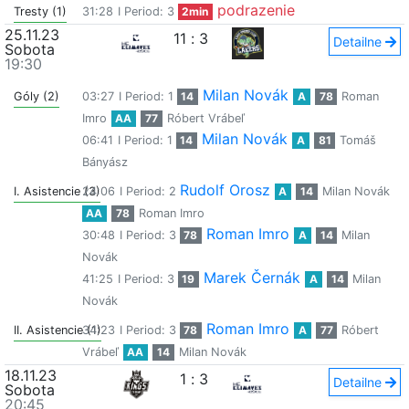
podrazenie
Tresty (1)
31:28
I Period: 3
2min
25.11.23
11
:
3
Detailne
Sobota
19:30
Milan Novák
Góly (2)
03:27
I Period: 1
14
A
78
Roman
Imro
AA
77
Róbert Vrábeľ
Milan Novák
06:41
I Period: 1
14
A
81
Tomáš
Bányász
Rudolf Orosz
I. Asistencie (3)
24:06
I Period: 2
A
14
Milan Novák
AA
78
Roman Imro
Roman Imro
30:48
I Period: 3
78
A
14
Milan
Novák
Marek Černák
41:25
I Period: 3
19
A
14
Milan
Novák
Roman Imro
II. Asistencie (1)
34:23
I Period: 3
78
A
77
Róbert
Vrábeľ
AA
14
Milan Novák
18.11.23
1
:
3
Detailne
Sobota
20:45