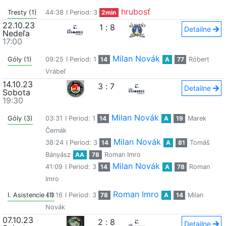
hrubosť
Tresty (1)
44:38
I Period: 3
2min
22.10.23
1
:
8
Detailne
Nedeľa
17:00
Milan Novák
Góly (1)
09:25
I Period: 1
14
A
77
Róbert
Vrábeľ
14.10.23
3
:
7
Detailne
Sobota
19:30
Milan Novák
Góly (3)
03:31
I Period: 1
14
A
19
Marek
Černák
Milan Novák
38:24
I Period: 3
14
A
81
Tomáš
Bányász
AA
78
Roman Imro
Milan Novák
41:09
I Period: 3
14
A
78
Roman
Imro
Roman Imro
I. Asistencie (1)
44:16
I Period: 3
78
A
14
Milan
Novák
07.10.23
2
:
8
Detailne