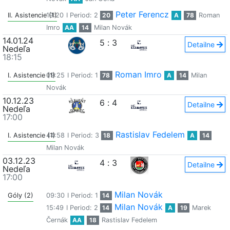
Peter Ferencz
II. Asistencie (1)
19:20
I Period: 2
20
A
78
Roman
Imro
AA
14
Milan Novák
14.01.24
5
:
3
Detailne
Nedeľa
18:15
Roman Imro
I. Asistencie (1)
09:25
I Period: 1
78
A
14
Milan
Novák
10.12.23
6
:
4
Detailne
Nedeľa
17:00
Rastislav Fedelem
I. Asistencie (1)
44:58
I Period: 3
18
A
14
Milan Novák
03.12.23
4
:
3
Detailne
Nedeľa
17:00
Milan Novák
Góly (2)
09:30
I Period: 1
14
Milan Novák
15:49
I Period: 2
14
A
19
Marek
Černák
AA
18
Rastislav Fedelem