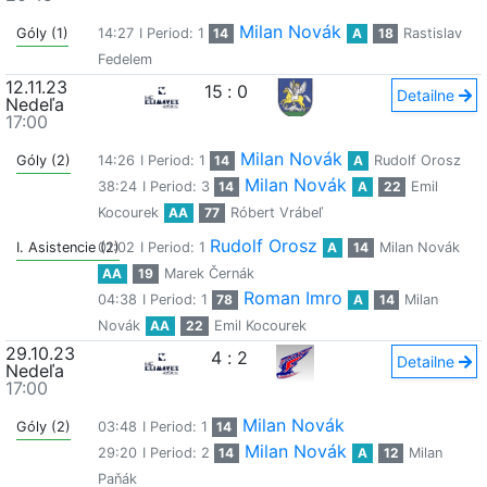
Milan Novák
Góly (1)
14:27
I Period: 1
14
A
18
Rastislav
Fedelem
12.11.23
15
:
0
Detailne
Nedeľa
17:00
Milan Novák
Góly (2)
14:26
I Period: 1
14
A
Rudolf Orosz
Milan Novák
38:24
I Period: 3
14
A
22
Emil
Kocourek
AA
77
Róbert Vrábeľ
Rudolf Orosz
I. Asistencie (2)
01:02
I Period: 1
A
14
Milan Novák
AA
19
Marek Černák
Roman Imro
04:38
I Period: 1
78
A
14
Milan
Novák
AA
22
Emil Kocourek
29.10.23
4
:
2
Detailne
Nedeľa
17:00
Milan Novák
Góly (2)
03:48
I Period: 1
14
Milan Novák
29:20
I Period: 2
14
A
12
Milan
Paňák