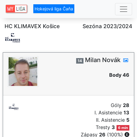
Hokejová liga Čaňa
HC KLIMAVEX Košice
Sezóna 2023/2024
Milan Novák
14
Body 46
Góly
28
I. Asistencie
13
II. Asistencie
5
Tresty
3
6 min
Zápasy
26
(100%)