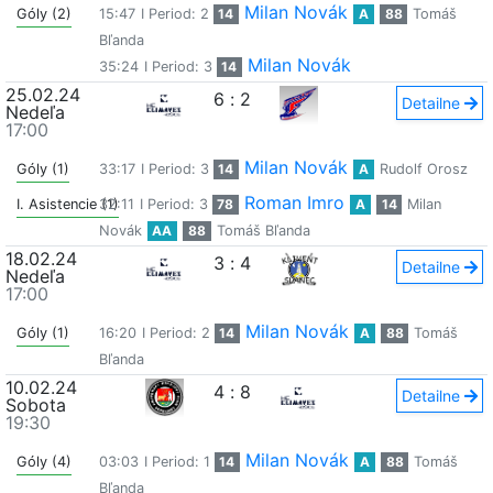
Milan Novák
Góly (2)
15:47
I Period: 2
14
A
88
Tomáš
Bľanda
Milan Novák
35:24
I Period: 3
14
25.02.24
6
:
2
Detailne
Nedeľa
17:00
Milan Novák
Góly (1)
33:17
I Period: 3
14
A
Rudolf Orosz
Roman Imro
I. Asistencie (1)
32:11
I Period: 3
78
A
14
Milan
Novák
AA
88
Tomáš Bľanda
18.02.24
3
:
4
Detailne
Nedeľa
17:00
Milan Novák
Góly (1)
16:20
I Period: 2
14
A
88
Tomáš
Bľanda
10.02.24
4
:
8
Detailne
Sobota
19:30
Milan Novák
Góly (4)
03:03
I Period: 1
14
A
88
Tomáš
Bľanda