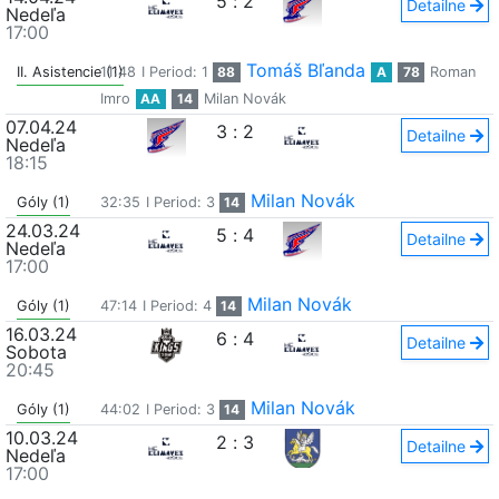
5
:
2
Detailne
Nedeľa
17:00
Tomáš Bľanda
II. Asistencie (1)
11:48
I Period: 1
88
A
78
Roman
Imro
AA
14
Milan Novák
07.04.24
3
:
2
Detailne
Nedeľa
18:15
Milan Novák
Góly (1)
32:35
I Period: 3
14
24.03.24
5
:
4
Detailne
Nedeľa
17:00
Milan Novák
Góly (1)
47:14
I Period: 4
14
16.03.24
6
:
4
Detailne
Sobota
20:45
Milan Novák
Góly (1)
44:02
I Period: 3
14
10.03.24
2
:
3
Detailne
Nedeľa
17:00