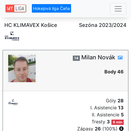
Hokejová liga Čaňa
HC KLIMAVEX Košice
Sezóna 2023/2024
Milan Novák
14
Body 46
Góly
28
I. Asistencie
13
II. Asistencie
5
Tresty
3
6 min
Zápasy
26
(100%)