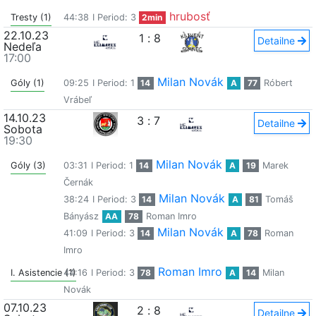
hrubosť
Tresty (1)
44:38
I Period: 3
2min
22.10.23
1
:
8
Detailne
Nedeľa
17:00
Milan Novák
Góly (1)
09:25
I Period: 1
14
A
77
Róbert
Vrábeľ
14.10.23
3
:
7
Detailne
Sobota
19:30
Milan Novák
Góly (3)
03:31
I Period: 1
14
A
19
Marek
Černák
Milan Novák
38:24
I Period: 3
14
A
81
Tomáš
Bányász
AA
78
Roman Imro
Milan Novák
41:09
I Period: 3
14
A
78
Roman
Imro
Roman Imro
I. Asistencie (1)
44:16
I Period: 3
78
A
14
Milan
Novák
07.10.23
2
:
8
Detailne