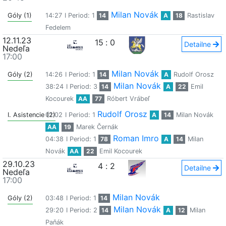
Milan Novák
Góly (1)
14:27
I Period: 1
14
A
18
Rastislav
Fedelem
12.11.23
15
:
0
Detailne
Nedeľa
17:00
Milan Novák
Góly (2)
14:26
I Period: 1
14
A
Rudolf Orosz
Milan Novák
38:24
I Period: 3
14
A
22
Emil
Kocourek
AA
77
Róbert Vrábeľ
Rudolf Orosz
I. Asistencie (2)
01:02
I Period: 1
A
14
Milan Novák
AA
19
Marek Černák
Roman Imro
04:38
I Period: 1
78
A
14
Milan
Novák
AA
22
Emil Kocourek
29.10.23
4
:
2
Detailne
Nedeľa
17:00
Milan Novák
Góly (2)
03:48
I Period: 1
14
Milan Novák
29:20
I Period: 2
14
A
12
Milan
Paňák