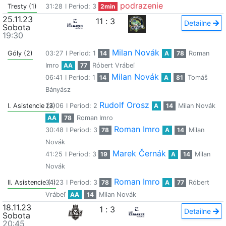
podrazenie
Tresty (1)
31:28
I Period: 3
2min
25.11.23
11
:
3
Detailne
Sobota
19:30
Milan Novák
Góly (2)
03:27
I Period: 1
14
A
78
Roman
Imro
AA
77
Róbert Vrábeľ
Milan Novák
06:41
I Period: 1
14
A
81
Tomáš
Bányász
Rudolf Orosz
I. Asistencie (3)
24:06
I Period: 2
A
14
Milan Novák
AA
78
Roman Imro
Roman Imro
30:48
I Period: 3
78
A
14
Milan
Novák
Marek Černák
41:25
I Period: 3
19
A
14
Milan
Novák
Roman Imro
II. Asistencie (1)
34:23
I Period: 3
78
A
77
Róbert
Vrábeľ
AA
14
Milan Novák
18.11.23
1
:
3
Detailne
Sobota
20:45