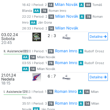
Milan Novák
16:42
I Period: 2
14
A
88
Tomáš
Bľanda
AA
78
Roman Imro
Milan Novák
22:22
I Period: 2
14
A
78
Roman
Imro
AA
Ján Gona
Milan Novák
26:33
I Period: 2
14
03.02.24
2
:
3
Detailne
Sobota
20:45
Roman Imro
II. Asistencie (2)
00:20
I Period: 1
78
A
Rudolf Orosz
AA
14
Milan Novák
Roman Imro
03:55
I Period: 1
78
A
Rudolf Orosz
AA
14
Milan Novák
21.01.24
6
:
7
Detailne
Nedeľa
18:15
Roman Imro
I. Asistencie (2)
12:53
I Period: 1
78
A
14
Milan
Novák
Roman Imro
35:51
I Period: 3
78
A
14
Milan
Novák
AA
Ján Gona