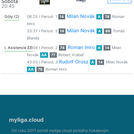
Sobota
20:45
Milan Novák
Góly (2)
08:25
I Period: 1
14
A
78
Roman
Imro
Milan Novák
33:37
I Period: 3
14
A
88
Tomáš
Bľanda
Roman Imro
I. Asistencie (2)
23:04
I Period: 2
78
A
14
Milan
Novák
AA
77
Róbert Vrábeľ
Rudolf Orosz
43:03
I Period: 3
A
14
Milan Novák
AA
78
Roman Imro
myliga.cloud
Od roku 2017 portál myliga.cloud pomáha hokejovým