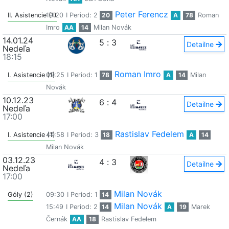
Peter Ferencz
II. Asistencie (1)
19:20
I Period: 2
20
A
78
Roman
Imro
AA
14
Milan Novák
14.01.24
5
:
3
Detailne
Nedeľa
18:15
Roman Imro
I. Asistencie (1)
09:25
I Period: 1
78
A
14
Milan
Novák
10.12.23
6
:
4
Detailne
Nedeľa
17:00
Rastislav Fedelem
I. Asistencie (1)
44:58
I Period: 3
18
A
14
Milan Novák
03.12.23
4
:
3
Detailne
Nedeľa
17:00
Milan Novák
Góly (2)
09:30
I Period: 1
14
Milan Novák
15:49
I Period: 2
14
A
19
Marek
Černák
AA
18
Rastislav Fedelem