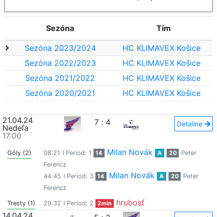
Sezóna
Tím
Sezóna 2023/2024
HC KLIMAVEX Košice
Sezóna 2022/2023
HC KLIMAVEX Košice
Sezóna 2021/2022
HC KLIMAVEX Košice
Sezóna 2020/2021
HC KLIMAVEX Košice
21.04.24
7
:
4
Detailne
Nedeľa
17:00
Milan Novák
Góly (2)
08:21
I Period: 1
14
A
20
Peter
Ferencz
Milan Novák
44:45
I Period: 3
14
A
20
Peter
Ferencz
hrubosť
Tresty (1)
29:32
I Period: 2
2min
14.04.24