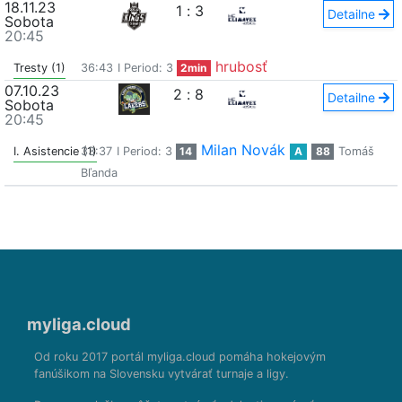
18.11.23
1
:
3
Detailne
Sobota
20:45
hrubosť
Tresty (1)
36:43
I Period: 3
2min
07.10.23
2
:
8
Detailne
Sobota
20:45
Milan Novák
I. Asistencie (1)
33:37
I Period: 3
14
A
88
Tomáš
Bľanda
myliga.cloud
Od roku 2017 portál myliga.cloud pomáha hokejovým
fanúšikom na Slovensku vytvárať turnaje a ligy.