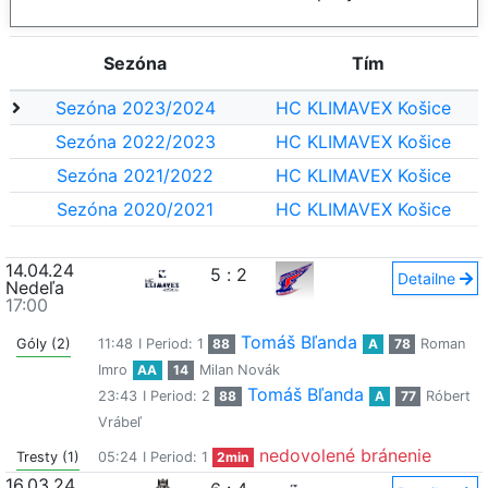
Sezóna
Tím
Sezóna 2023/2024
HC KLIMAVEX Košice
Sezóna 2022/2023
HC KLIMAVEX Košice
Sezóna 2021/2022
HC KLIMAVEX Košice
Sezóna 2020/2021
HC KLIMAVEX Košice
14.04.24
5
:
2
Detailne
Nedeľa
17:00
Tomáš Bľanda
Góly (2)
11:48
I Period: 1
88
A
78
Roman
Imro
AA
14
Milan Novák
Tomáš Bľanda
23:43
I Period: 2
88
A
77
Róbert
Vrábeľ
nedovolené bránenie
Tresty (1)
05:24
I Period: 1
2min
16.03.24