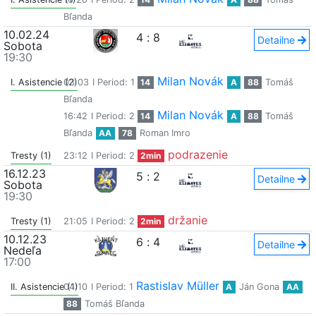
Bľanda
10.02.24
4
:
8
Detailne
Sobota
19:30
Milan Novák
I. Asistencie (2)
03:03
I Period: 1
14
A
88
Tomáš
Bľanda
Milan Novák
16:42
I Period: 2
14
A
88
Tomáš
Bľanda
AA
78
Roman Imro
podrazenie
Tresty (1)
23:12
I Period: 2
2min
16.12.23
5
:
2
Detailne
Sobota
19:30
držanie
Tresty (1)
21:05
I Period: 2
2min
10.12.23
6
:
4
Detailne
Nedeľa
17:00
Rastislav Müller
II. Asistencie (1)
04:10
I Period: 1
A
Ján Gona
AA
88
Tomáš Bľanda