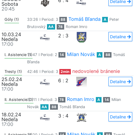
6
:
4
Detailne
Sobota
20:45
Tomáš Bľanda
Góly (1)
33:26
I Period: 3
88
A
Peter
Brutovský
AA
78
Roman Imro
10.03.24
2
:
3
Detailne
Nedeľa
17:00
Milan Novák
I. Asistencie (1)
15:47
I Period: 2
14
A
88
Tomáš
Bľanda
nedovolené bránenie
Tresty (1)
42:46
I Period: 3
2min
25.02.24
6
:
2
Detailne
Nedeľa
17:00
Roman Imro
II. Asistencie (1)
32:11
I Period: 3
78
A
14
Milan
Novák
AA
88
Tomáš Bľanda
18.02.24
3
:
4
Detailne
Nedeľa
17:00
Milan Novák
I. Asistencie (1)
16:20
I Period: 2
14
A
88
Tomáš