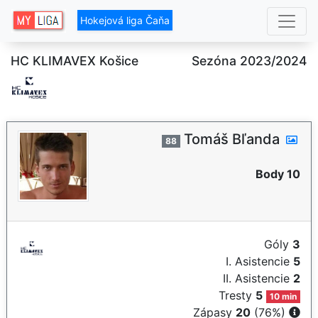
Hokejová liga Čaňa
HC KLIMAVEX Košice
Sezóna 2023/2024
Tomáš Bľanda
88
Body 10
Góly
3
I. Asistencie
5
II. Asistencie
2
Tresty
5
10 min
Zápasy
20
(76%)