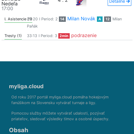
4
:
2
Detailne
Nedeľa
17:00
Milan Novák
I. Asistencie (1)
29:20
I Period: 2
14
A
12
Milan
Paňák
podrazenie
Tresty (1)
33:13
I Period: 3
2min
myliga.cloud
Od roku 2017 portál myliga.cloud pomáha hokejovým
fanúšikom na Slovensku vytvárať turnaje a ligy.
Pomocou služby môžete vytvárať udalosti, pozývať
priateľov, sledovať výsledky tímov a osobné úspechy.
Obsah