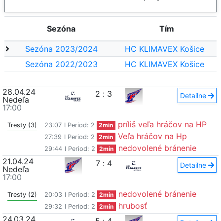
Sezóna
Tím
Sezóna 2023/2024
HC KLIMAVEX Košice
Sezóna 2022/2023
HC KLIMAVEX Košice
28.04.24
2
:
3
Detailne
Nedeľa
17:00
príliš veľa hráčov na HP
Tresty (3)
23:07
I Period: 2
2min
Veľa hráčov na Hp
27:39
I Period: 2
2min
nedovolené bránenie
29:44
I Period: 2
2min
21.04.24
7
:
4
Detailne
Nedeľa
17:00
nedovolené bránenie
Tresty (2)
20:03
I Period: 2
2min
hrubosť
29:32
I Period: 2
2min
24.03.24