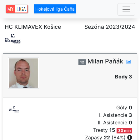
Hokejová liga Čaňa
HC KLIMAVEX Košice
Sezóna 2023/2024
Milan Paňák
12
Body 3
Góly
0
I. Asistencie
3
II. Asistencie
0
Tresty
15
30 min
Zápasy
22
(84%)