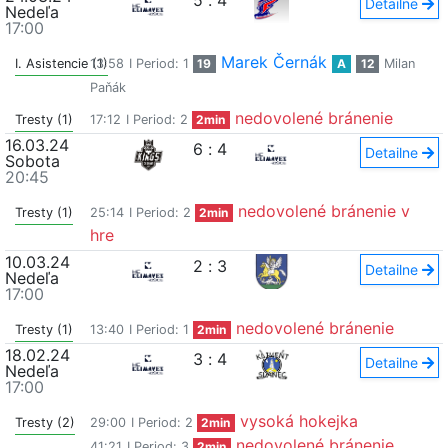
5
:
4
Detailne
Nedeľa
17:00
Marek Černák
I. Asistencie (1)
13:58
I Period: 1
19
A
12
Milan
Paňák
nedovolené bránenie
Tresty (1)
17:12
I Period: 2
2min
16.03.24
6
:
4
Detailne
Sobota
20:45
nedovolené bránenie v
Tresty (1)
25:14
I Period: 2
2min
hre
10.03.24
2
:
3
Detailne
Nedeľa
17:00
nedovolené bránenie
Tresty (1)
13:40
I Period: 1
2min
18.02.24
3
:
4
Detailne
Nedeľa
17:00
vysoká hokejka
Tresty (2)
29:00
I Period: 2
2min
nedovolené bránenie
41:21
I Period: 3
2min