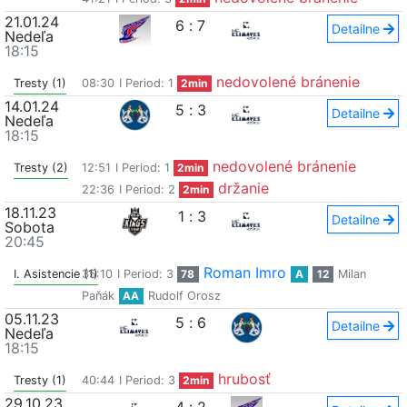
21.01.24
6
:
7
Detailne
Nedeľa
18:15
nedovolené bránenie
Tresty (1)
08:30
I Period: 1
2min
14.01.24
5
:
3
Detailne
Nedeľa
18:15
nedovolené bránenie
Tresty (2)
12:51
I Period: 1
2min
držanie
22:36
I Period: 2
2min
18.11.23
1
:
3
Detailne
Sobota
20:45
Roman Imro
I. Asistencie (1)
35:10
I Period: 3
78
A
12
Milan
Paňák
AA
Rudolf Orosz
05.11.23
5
:
6
Detailne
Nedeľa
18:15
hrubosť
Tresty (1)
40:44
I Period: 3
2min
29.10.23