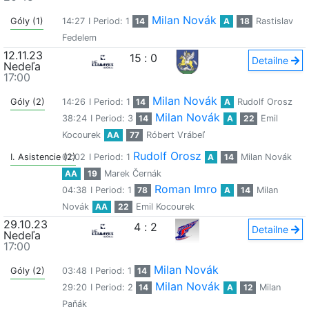
Milan Novák
Góly (1)
14:27
I Period: 1
14
A
18
Rastislav
Fedelem
12.11.23
15
:
0
Detailne
Nedeľa
17:00
Milan Novák
Góly (2)
14:26
I Period: 1
14
A
Rudolf Orosz
Milan Novák
38:24
I Period: 3
14
A
22
Emil
Kocourek
AA
77
Róbert Vrábeľ
Rudolf Orosz
I. Asistencie (2)
01:02
I Period: 1
A
14
Milan Novák
AA
19
Marek Černák
Roman Imro
04:38
I Period: 1
78
A
14
Milan
Novák
AA
22
Emil Kocourek
29.10.23
4
:
2
Detailne
Nedeľa
17:00
Milan Novák
Góly (2)
03:48
I Period: 1
14
Milan Novák
29:20
I Period: 2
14
A
12
Milan
Paňák