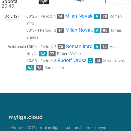
Sobota
20:45
Milan Novák
Góly (2)
08:25
I Period: 1
14
A
78
Roman
Imro
Milan Novák
33:37
I Period: 3
14
A
88
Tomáš
Bľanda
Roman Imro
I. Asistencie (2)
23:04
I Period: 2
78
A
14
Milan
Novák
AA
77
Róbert Vrábeľ
Rudolf Orosz
43:03
I Period: 3
A
14
Milan Novák
AA
78
Roman Imro
myliga.cloud
Od roku 2017 portál myliga.cloud pomáha hokejovým