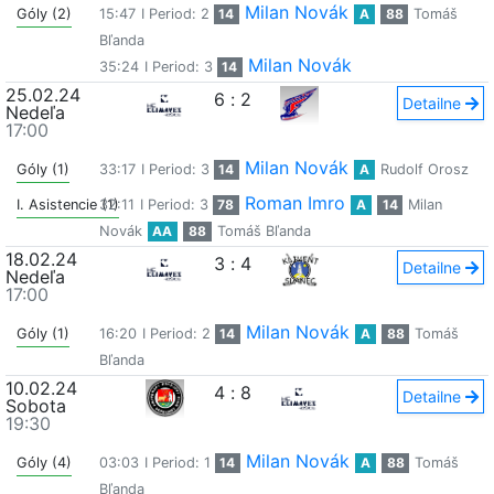
Milan Novák
Góly (2)
15:47
I Period: 2
14
A
88
Tomáš
Bľanda
Milan Novák
35:24
I Period: 3
14
25.02.24
6
:
2
Detailne
Nedeľa
17:00
Milan Novák
Góly (1)
33:17
I Period: 3
14
A
Rudolf Orosz
Roman Imro
I. Asistencie (1)
32:11
I Period: 3
78
A
14
Milan
Novák
AA
88
Tomáš Bľanda
18.02.24
3
:
4
Detailne
Nedeľa
17:00
Milan Novák
Góly (1)
16:20
I Period: 2
14
A
88
Tomáš
Bľanda
10.02.24
4
:
8
Detailne
Sobota
19:30
Milan Novák
Góly (4)
03:03
I Period: 1
14
A
88
Tomáš
Bľanda