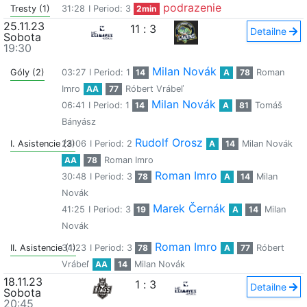
podrazenie
Tresty (1)
31:28
I Period: 3
2min
25.11.23
11
:
3
Detailne
Sobota
19:30
Milan Novák
Góly (2)
03:27
I Period: 1
14
A
78
Roman
Imro
AA
77
Róbert Vrábeľ
Milan Novák
06:41
I Period: 1
14
A
81
Tomáš
Bányász
Rudolf Orosz
I. Asistencie (3)
24:06
I Period: 2
A
14
Milan Novák
AA
78
Roman Imro
Roman Imro
30:48
I Period: 3
78
A
14
Milan
Novák
Marek Černák
41:25
I Period: 3
19
A
14
Milan
Novák
Roman Imro
II. Asistencie (1)
34:23
I Period: 3
78
A
77
Róbert
Vrábeľ
AA
14
Milan Novák
18.11.23
1
:
3
Detailne
Sobota
20:45