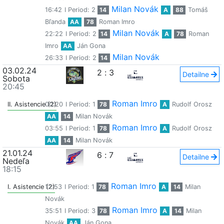
Milan Novák
16:42
I Period: 2
14
A
88
Tomáš
Bľanda
AA
78
Roman Imro
Milan Novák
22:22
I Period: 2
14
A
78
Roman
Imro
AA
Ján Gona
Milan Novák
26:33
I Period: 2
14
03.02.24
2
:
3
Detailne
Sobota
20:45
Roman Imro
II. Asistencie (2)
00:20
I Period: 1
78
A
Rudolf Orosz
AA
14
Milan Novák
Roman Imro
03:55
I Period: 1
78
A
Rudolf Orosz
AA
14
Milan Novák
21.01.24
6
:
7
Detailne
Nedeľa
18:15
Roman Imro
I. Asistencie (2)
12:53
I Period: 1
78
A
14
Milan
Novák
Roman Imro
35:51
I Period: 3
78
A
14
Milan
Novák
AA
Ján Gona