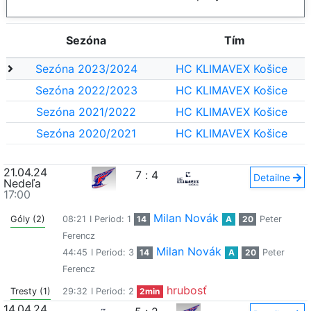
Sezóna
Tím
Sezóna 2023/2024
HC KLIMAVEX Košice
Sezóna 2022/2023
HC KLIMAVEX Košice
Sezóna 2021/2022
HC KLIMAVEX Košice
Sezóna 2020/2021
HC KLIMAVEX Košice
21.04.24
7
:
4
Detailne
Nedeľa
17:00
Milan Novák
Góly (2)
08:21
I Period: 1
14
A
20
Peter
Ferencz
Milan Novák
44:45
I Period: 3
14
A
20
Peter
Ferencz
hrubosť
Tresty (1)
29:32
I Period: 2
2min
14.04.24