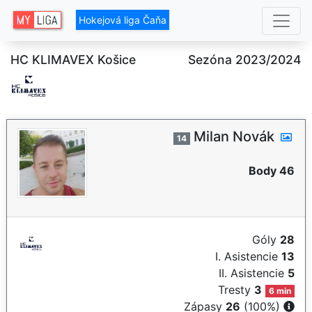
Hokejová liga Čaňa
HC KLIMAVEX Košice
Sezóna 2023/2024
Milan Novák
14
Body 46
Góly
28
I. Asistencie
13
II. Asistencie
5
Tresty
3
6 min
Zápasy
26
(100%)