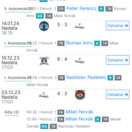
Peter Ferencz
II. Asistencie (1)
19:20
I Period: 2
20
A
78
Roman
Imro
AA
14
Milan Novák
14.01.24
5
:
3
Detailne
Nedeľa
18:15
Roman Imro
I. Asistencie (1)
09:25
I Period: 1
78
A
14
Milan
Novák
10.12.23
6
:
4
Detailne
Nedeľa
17:00
Rastislav Fedelem
I. Asistencie (1)
44:58
I Period: 3
18
A
14
Milan Novák
03.12.23
4
:
3
Detailne
Nedeľa
17:00
Milan Novák
Góly (2)
09:30
I Period: 1
14
Milan Novák
15:49
I Period: 2
14
A
19
Marek
Černák
AA
18
Rastislav Fedelem