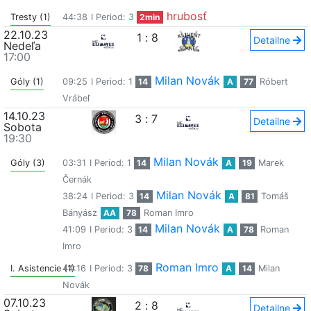
hrubosť
Tresty (1)
44:38
I Period: 3
2min
22.10.23
1
:
8
Detailne
Nedeľa
17:00
Milan Novák
Góly (1)
09:25
I Period: 1
14
A
77
Róbert
Vrábeľ
14.10.23
3
:
7
Detailne
Sobota
19:30
Milan Novák
Góly (3)
03:31
I Period: 1
14
A
19
Marek
Černák
Milan Novák
38:24
I Period: 3
14
A
81
Tomáš
Bányász
AA
78
Roman Imro
Milan Novák
41:09
I Period: 3
14
A
78
Roman
Imro
Roman Imro
I. Asistencie (1)
44:16
I Period: 3
78
A
14
Milan
Novák
07.10.23
2
:
8
Detailne