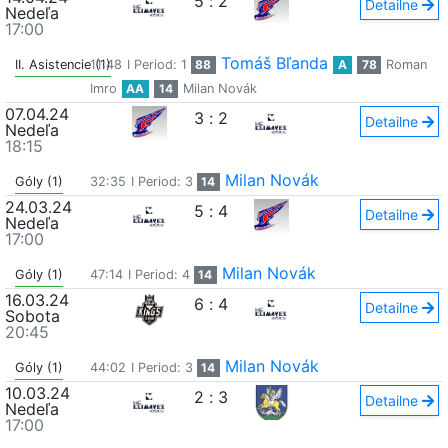
5
:
2
Detailne
Nedeľa
17:00
Tomáš Bľanda
II. Asistencie (1)
11:48
I Period: 1
88
A
78
Roman
Imro
AA
14
Milan Novák
07.04.24
3
:
2
Detailne
Nedeľa
18:15
Milan Novák
Góly (1)
32:35
I Period: 3
14
24.03.24
5
:
4
Detailne
Nedeľa
17:00
Milan Novák
Góly (1)
47:14
I Period: 4
14
16.03.24
6
:
4
Detailne
Sobota
20:45
Milan Novák
Góly (1)
44:02
I Period: 3
14
10.03.24
2
:
3
Detailne
Nedeľa
17:00