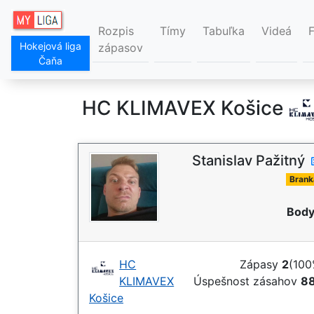
Rozpis
Tímy
Tabuľka
Videá
Hokejová liga
zápasov
Čaňa
HC KLIMAVEX Košice
Stanislav Pažitný
Brank
Body
HC
Zápasy
2
(100
KLIMAVEX
Úspešnost zásahov
8
Košice