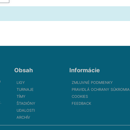
Obsah
Informácie
m
LIGY
ZMLUVNÉ PODMIENKY
TURNAJE
PRAVIDLÁ OCHRANY SÚKROMIA
TÍMY
COOKIES
.
ŠTADIÓNY
FEEDBACK
UDALOSTI
ARCHÍV