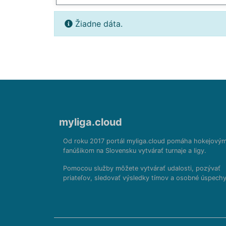
Žiadne dáta.
myliga.cloud
Od roku 2017 portál myliga.cloud pomáha hokejový
fanúšikom na Slovensku vytvárať turnaje a ligy.
Pomocou služby môžete vytvárať udalosti, pozývať
priateľov, sledovať výsledky tímov a osobné úspechy