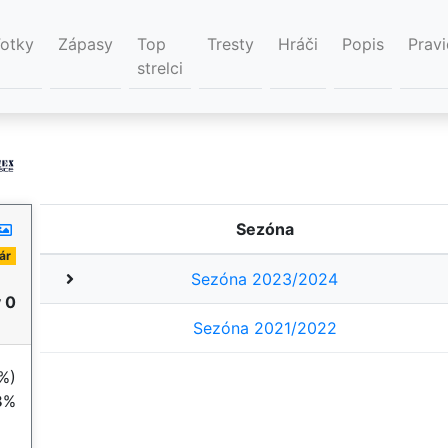
Fotky
Zápasy
Top
Tresty
Hráči
Popis
Pravi
strelci
Sezóna
ár
Sezóna 2023/2024
 0
Sezóna 2021/2022
%)
8
%