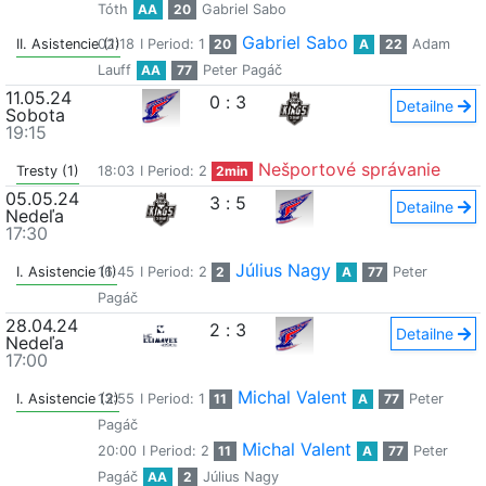
Tóth
AA
20
Gabriel Sabo
Gabriel Sabo
II. Asistencie (1)
02:18
I Period: 1
20
A
22
Adam
Lauff
AA
77
Peter Pagáč
11.05.24
0
:
3
Detailne
Sobota
19:15
Nešportové správanie
Tresty (1)
18:03
I Period: 2
2min
05.05.24
3
:
5
Detailne
Nedeľa
17:30
Július Nagy
I. Asistencie (1)
16:45
I Period: 2
2
A
77
Peter
Pagáč
28.04.24
2
:
3
Detailne
Nedeľa
17:00
Michal Valent
I. Asistencie (2)
13:55
I Period: 1
11
A
77
Peter
Pagáč
Michal Valent
20:00
I Period: 2
11
A
77
Peter
Pagáč
AA
2
Július Nagy