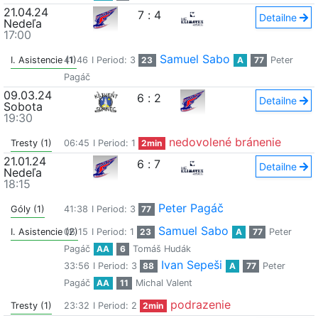
21.04.24
7
:
4
Detailne
Nedeľa
17:00
Samuel Sabo
I. Asistencie (1)
41:46
I Period: 3
23
A
77
Peter
Pagáč
09.03.24
6
:
2
Detailne
Sobota
19:30
nedovolené bránenie
Tresty (1)
06:45
I Period: 1
2min
21.01.24
6
:
7
Detailne
Nedeľa
18:15
Peter Pagáč
Góly (1)
41:38
I Period: 3
77
Samuel Sabo
I. Asistencie (2)
06:15
I Period: 1
23
A
77
Peter
Pagáč
AA
6
Tomáš Hudák
Ivan Sepeši
33:56
I Period: 3
88
A
77
Peter
Pagáč
AA
11
Michal Valent
podrazenie
Tresty (1)
23:32
I Period: 2
2min