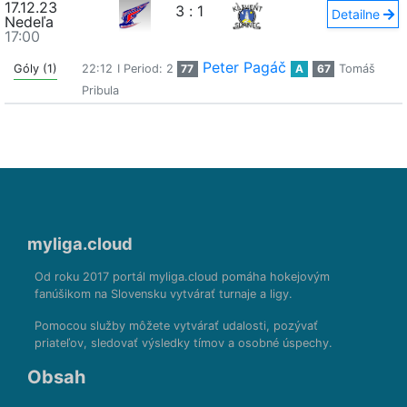
17.12.23
3
:
1
Detailne
Nedeľa
17:00
Peter Pagáč
Góly (1)
22:12
I Period: 2
77
A
67
Tomáš
Pribula
myliga.cloud
Od roku 2017 portál myliga.cloud pomáha hokejovým
fanúšikom na Slovensku vytvárať turnaje a ligy.
Pomocou služby môžete vytvárať udalosti, pozývať
priateľov, sledovať výsledky tímov a osobné úspechy.
Obsah