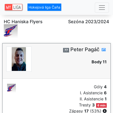
Hokejová liga Čaňa
HC Haniska Flyers
Sezóna 2023/2024
Peter Pagáč
77
Body 11
Góly
4
I. Asistencie
6
II. Asistencie
1
Tresty
3
6 min
Zápasy
17
(53%)