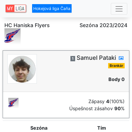
Hokejová liga Čaňa
HC Haniska Flyers
Sezóna 2023/2024
Samuel Pataki
1
Brankár
Body 0
Zápasy
4
(100%)
Úspešnost zásahov
90
%
Sezóna
Tím