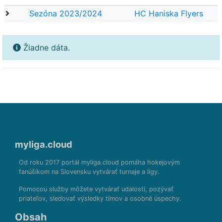
Sezóna 2023/2024
HC Haniska Flyers
Žiadne dáta.
myliga.cloud
Od roku 2017 portál myliga.cloud pomáha hokejovým
fanúšikom na Slovensku vytvárať turnaje a ligy.
Pomocou služby môžete vytvárať udalosti, pozývať
priateľov, sledovať výsledky tímov a osobné úspechy.
Obsah