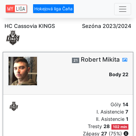
Hokejová liga Čaňa
HC Cassovia KINGS
Sezóna 2023/2024
Robert Mikita
21
Body 22
Góly
14
I. Asistencie
7
II. Asistencie
1
Tresty
28
102 min
Zápasy
27
(75%)