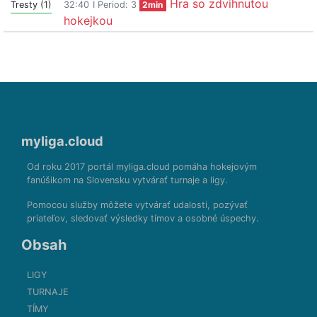
Hra so zdvihnutou
Tresty (1)
32:40
I Period: 3
2min
hokejkou
myliga.cloud
Od roku 2017 portál myliga.cloud pomáha hokejovým
fanúšikom na Slovensku vytvárať turnaje a ligy.
Pomocou služby môžete vytvárať udalosti, pozývať
priateľov, sledovať výsledky tímov a osobné úspechy.
Obsah
LIGY
TURNAJE
TÍMY