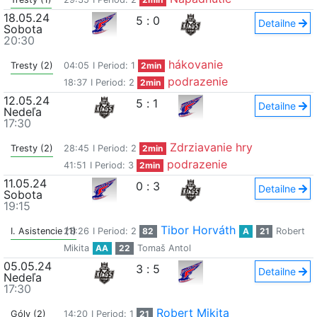
18.05.24
5
:
0
Detailne
Sobota
20:30
hákovanie
Tresty (2)
04:05
I Period: 1
2min
podrazenie
18:37
I Period: 2
2min
12.05.24
5
:
1
Detailne
Nedeľa
17:30
Zdrziavanie hry
Tresty (2)
28:45
I Period: 2
2min
podrazenie
41:51
I Period: 3
2min
11.05.24
0
:
3
Detailne
Sobota
19:15
Tibor Horváth
I. Asistencie (1)
23:26
I Period: 2
82
A
21
Robert
Mikita
AA
22
Tomaš Antol
05.05.24
3
:
5
Detailne
Nedeľa
17:30
Robert Mikita
Góly (2)
14:20
I Period: 1
21