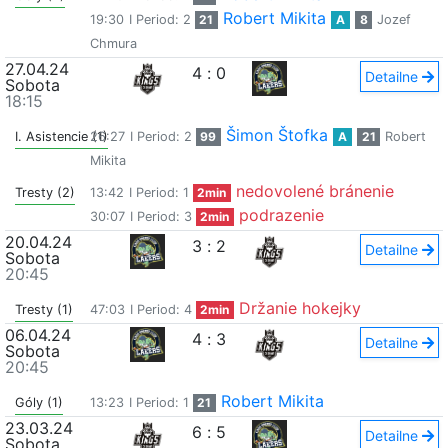
Robert Mikita
19:30
I Period: 2
21
A
8
Jozef
Chmura
27.04.24
4
:
0
Detailne
Sobota
18:15
Šimon Štofka
I. Asistencie (1)
26:27
I Period: 2
99
A
21
Robert
Mikita
nedovolené bránenie
Tresty (2)
13:42
I Period: 1
2min
podrazenie
30:07
I Period: 3
2min
20.04.24
3
:
2
Detailne
Sobota
20:45
Držanie hokejky
Tresty (1)
47:03
I Period: 4
2min
06.04.24
4
:
3
Detailne
Sobota
20:45
Robert Mikita
Góly (1)
13:23
I Period: 1
21
23.03.24
6
:
5
Detailne
Sobota