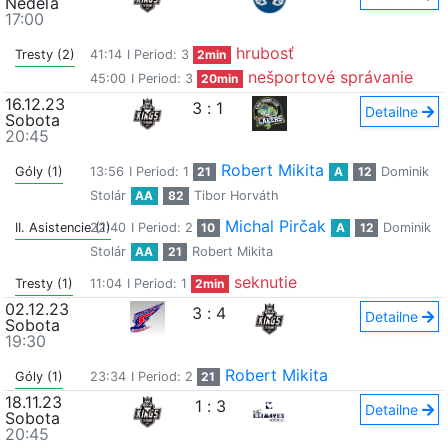
Nedeľa
17:00
hrubosť
Tresty (2)
41:14
I Period: 3
2min
nešportové správanie
45:00
I Period: 3
20min
16.12.23
3
:
1
Detailne
Sobota
20:45
Robert Mikita
Góly (1)
13:56
I Period: 1
21
A
12
Dominik
Stolár
AA
82
Tibor Horváth
Michal Pirčak
II. Asistencie (1)
22:40
I Period: 2
10
A
12
Dominik
Stolár
AA
21
Robert Mikita
seknutie
Tresty (1)
11:04
I Period: 1
2min
02.12.23
3
:
4
Detailne
Sobota
19:30
Robert Mikita
Góly (1)
23:34
I Period: 2
21
18.11.23
1
:
3
Detailne
Sobota
20:45