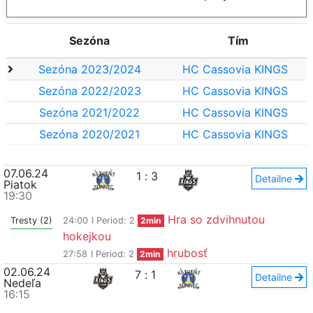
Sezóna
Tím
Sezóna 2023/2024
HC Cassovia KINGS
Sezóna 2022/2023
HC Cassovia KINGS
Sezóna 2021/2022
HC Cassovia KINGS
Sezóna 2020/2021
HC Cassovia KINGS
07.06.24
1
:
3
Detailne
Piatok
19:30
Hra so zdvihnutou
Tresty (2)
24:00
I Period: 2
2min
hokejkou
hrubosť
27:58
I Period: 2
2min
02.06.24
7
:
1
Detailne
Nedeľa
16:15