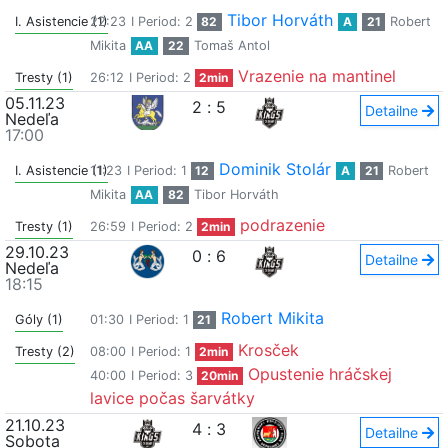
Tibor Horváth
I. Asistencie (1)
22:23
I Period: 2
82
A
21
Robert
Mikita
AA
22
Tomaš Antol
Vrazenie na mantinel
Tresty (1)
26:12
I Period: 2
2min
05.11.23
2
:
5
Detailne
Nedeľa
17:00
Dominik Stolár
I. Asistencie (1)
11:23
I Period: 1
12
A
21
Robert
Mikita
AA
82
Tibor Horváth
podrazenie
Tresty (1)
26:59
I Period: 2
2min
29.10.23
0
:
6
Detailne
Nedeľa
18:15
Robert Mikita
Góly (1)
01:30
I Period: 1
21
Krosček
Tresty (2)
08:00
I Period: 1
2min
Opustenie hráčskej
40:00
I Period: 3
20min
lavice počas šarvátky
21.10.23
4
:
3
Detailne
Sobota