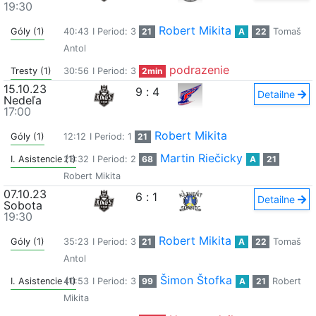
19:30
Robert Mikita
Góly (1)
40:43
I Period: 3
21
A
22
Tomaš
Antol
podrazenie
Tresty (1)
30:56
I Period: 3
2min
15.10.23
9
:
4
Detailne
Nedeľa
17:00
Robert Mikita
Góly (1)
12:12
I Period: 1
21
Martin Riečicky
I. Asistencie (1)
23:32
I Period: 2
68
A
21
Robert Mikita
07.10.23
6
:
1
Detailne
Sobota
19:30
Robert Mikita
Góly (1)
35:23
I Period: 3
21
A
22
Tomaš
Antol
Šimon Štofka
I. Asistencie (1)
40:53
I Period: 3
99
A
21
Robert
Mikita