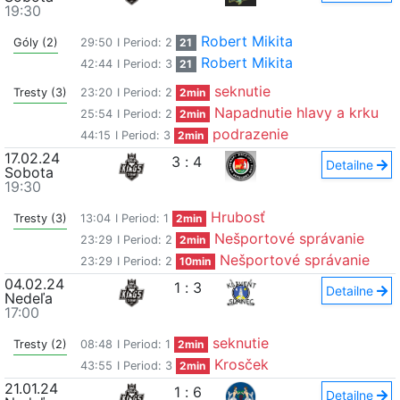
19:30
Robert Mikita
Góly (2)
29:50
I Period: 2
21
Robert Mikita
42:44
I Period: 3
21
seknutie
Tresty (3)
23:20
I Period: 2
2min
Napadnutie hlavy a krku
25:54
I Period: 2
2min
podrazenie
44:15
I Period: 3
2min
17.02.24
3
:
4
Detailne
Sobota
19:30
Hrubosť
Tresty (3)
13:04
I Period: 1
2min
Nešportové správanie
23:29
I Period: 2
2min
Nešportové správanie
23:29
I Period: 2
10min
04.02.24
1
:
3
Detailne
Nedeľa
17:00
seknutie
Tresty (2)
08:48
I Period: 1
2min
Krosček
43:55
I Period: 3
2min
21.01.24
1
:
6
Detailne