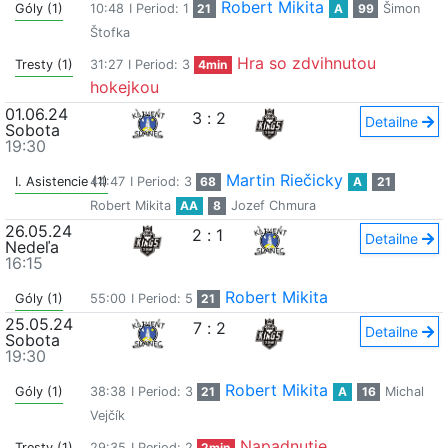
Robert Mikita
Góly (1)
10:48
I Period: 1
21
A
99
Šimon
Štofka
Hra so zdvihnutou
Tresty (1)
31:27
I Period: 3
4min
hokejkou
01.06.24
3
:
2
Detailne
Sobota
19:30
Martin Riečicky
I. Asistencie (1)
44:47
I Period: 3
68
A
21
Robert Mikita
AA
8
Jozef Chmura
26.05.24
2
:
1
Detailne
Nedeľa
16:15
Robert Mikita
Góly (1)
55:00
I Period: 5
21
25.05.24
7
:
2
Detailne
Sobota
19:30
Robert Mikita
Góly (1)
38:38
I Period: 3
21
A
16
Michal
Vejčík
Napadnutie
Tresty (1)
29:35
I Period: 2
2min