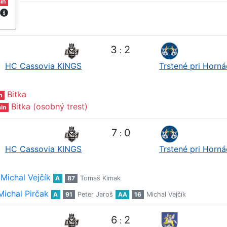
in
3
2
:
HC Cassovia KINGS
Trstené pri Horn
Bitka
n
Bitka (osobný trest)
in
7
0
:
HC Cassovia KINGS
Trstené pri Horn
Michal Vejčík
A
87
Tomaš Kimak
Michal Pirčak
A
91
Peter Jaroš
AA
16
Michal Vejčík
6
2
: