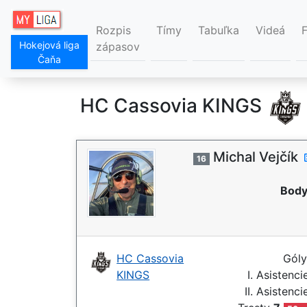
Rozpis
Tímy
Tabuľka
Videá
Hokejová liga
zápasov
Čaňa
HC Cassovia KINGS
Michal Vejčík
16
Body
HC Cassovia
Gól
KINGS
I. Asistenc
II. Asistenc