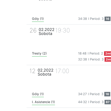
Góly (1)
34:38
I Period: 3
16
26
19:30
02.2022
Sobota
Tresty (2)
18:48
I Period: 2
2mi
32:38
I Period: 3
2m
12
17:00
02.2022
Sobota
Góly (1)
34:27
I Period: 3
16
I. Asistencie (1)
44:32
I Period: 3
87