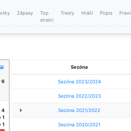
Fotky
Zápasy
Top
Tresty
Hráči
Popis
Pravi
strelci
Sezóna
 6
Sezóna 2023/2024
Sezóna 2022/2023
y
4
Sezóna 2021/2022
ie
1
ie
1
Sezóna 2020/2021