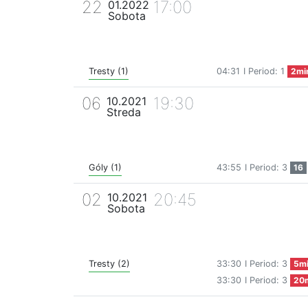
22
17:00
01.2022
Sobota
Tresty (1)
04:31
I Period: 1
2mi
06
19:30
10.2021
Streda
Góly (1)
43:55
I Period: 3
16
02
20:45
10.2021
Sobota
Tresty (2)
33:30
I Period: 3
5m
33:30
I Period: 3
20