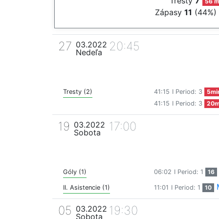
Tresty
7
56 m
Zápasy
11
(44%)
27
20:45
03.2022
Nedeľa
Tresty (2)
41:15
I Period: 3
5mi
41:15
I Period: 3
20m
19
17:00
03.2022
Sobota
Góly (1)
06:02
I Period: 1
16
II. Asistencie (1)
11:01
I Period: 1
10
05
19:30
03.2022
Sobota