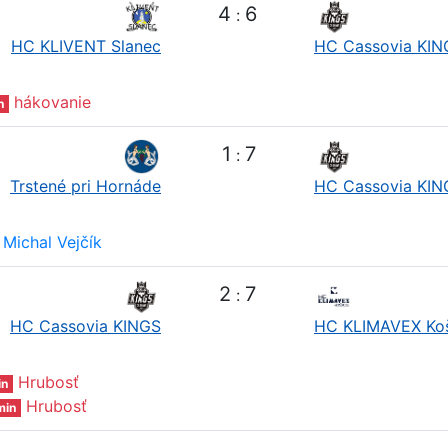
4
6
:
HC KLIVENT Slanec
HC Cassovia KIN
hákovanie
n
1
7
:
Trstené pri Hornáde
HC Cassovia KIN
Michal Vejčík
2
7
:
HC Cassovia KINGS
HC KLIMAVEX Ko
Hrubosť
in
Hrubosť
min