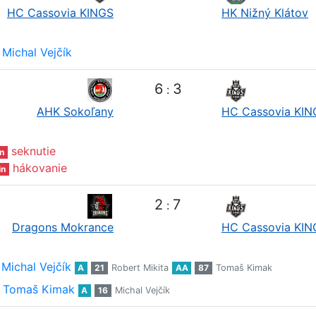
HC Cassovia KINGS
HK Nižný Klátov
Michal Vejčík
6
3
:
AHK Sokoľany
HC Cassovia KIN
seknutie
n
hákovanie
in
2
7
:
Dragons Mokrance
HC Cassovia KIN
Michal Vejčík
A
21
Robert Mikita
AA
87
Tomaš Kimak
Tomaš Kimak
A
16
Michal Vejčík