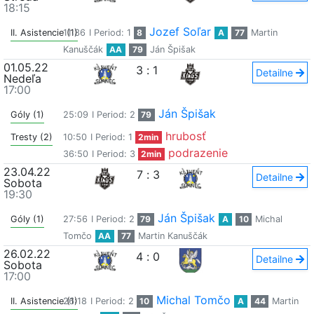
18:15
Jozef Soľar
II. Asistencie (1)
11:36
I Period: 1
8
A
77
Martin
Kanuščák
AA
79
Ján Špišak
01.05.22
3
:
1
Detailne
Nedeľa
17:00
Ján Špišak
Góly (1)
25:09
I Period: 2
79
hrubosť
Tresty (2)
10:50
I Period: 1
2min
podrazenie
36:50
I Period: 3
2min
23.04.22
7
:
3
Detailne
Sobota
19:30
Ján Špišak
Góly (1)
27:56
I Period: 2
79
A
10
Michal
Tomčo
AA
77
Martin Kanuščák
26.02.22
4
:
0
Detailne
Sobota
17:00
Michal Tomčo
II. Asistencie (1)
26:18
I Period: 2
10
A
44
Martin