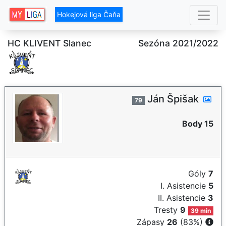
Hokejová liga Čaňa
HC KLIVENT Slanec
Sezóna 2021/2022
Ján Špišak
79
Body 15
Góly
7
I. Asistencie
5
II. Asistencie
3
Tresty
9
39 min
Zápasy
26
(83%)