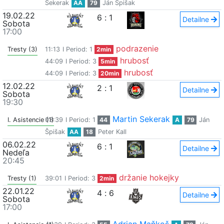
Sekerak
AA
79
Ján Špišak
19.02.22
6
:
1
Detailne
Sobota
17:00
podrazenie
Tresty (3)
11:13
I Period: 1
2min
hrubosť
44:09
I Period: 3
5min
hrubosť
44:09
I Period: 3
20min
12.02.22
2
:
1
Detailne
Sobota
19:30
Martin Sekerak
I. Asistencie (1)
03:39
I Period: 1
44
A
79
Ján
Špišak
AA
18
Peter Kall
06.02.22
6
:
1
Detailne
Nedeľa
20:45
držanie hokejky
Tresty (1)
39:01
I Period: 3
2min
22.01.22
4
:
6
Detailne
Sobota
17:00