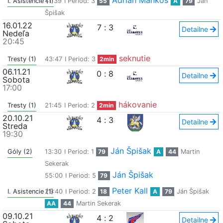
Adrian Maňkoš
I. Asistencie (1)
41:39
I Period: 3
55
A
79
Ján
Špišak
16.01.22
7
:
3
Detailne
Nedeľa
20:45
seknutie
Tresty (1)
43:47
I Period: 3
2min
06.11.21
0
:
8
Detailne
Sobota
17:00
hákovanie
Tresty (1)
21:45
I Period: 2
2min
20.10.21
4
:
3
Detailne
Streda
19:30
Ján Špišak
Góly (2)
13:30
I Period: 1
79
A
44
Martin
Sekerak
Ján Špišak
55:00
I Period: 5
79
Peter Kall
I. Asistencie (1)
25:40
I Period: 2
18
A
79
Ján Špišak
AA
44
Martin Sekerak
09.10.21
4
:
2
Detailne