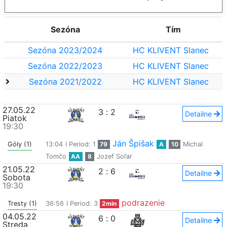
Sezóna
Tím
Sezóna 2023/2024
HC KLIVENT Slanec
Sezóna 2022/2023
HC KLIVENT Slanec
Sezóna 2021/2022
HC KLIVENT Slanec
27.05.22
3
:
2
Detailne
Piatok
19:30
Ján Špišak
Góly (1)
13:04
I Period: 1
79
A
10
Michal
Tomčo
AA
8
Jozef Soľar
21.05.22
2
:
6
Detailne
Sobota
19:30
podrazenie
Tresty (1)
36:56
I Period: 3
2min
04.05.22
6
:
0
Detailne
Streda