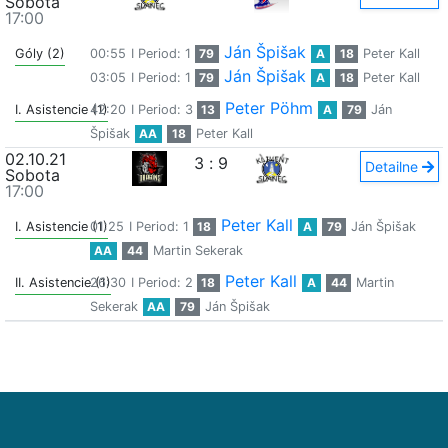
Sobota
17:00
Ján Špišak
Góly (2)
00:55
I Period: 1
79
A
18
Peter Kall
Ján Špišak
03:05
I Period: 1
79
A
18
Peter Kall
Peter Pöhm
I. Asistencie (1)
42:20
I Period: 3
13
A
79
Ján
Špišak
AA
18
Peter Kall
02.10.21
3
:
9
Detailne
Sobota
17:00
Peter Kall
I. Asistencie (1)
01:25
I Period: 1
18
A
79
Ján Špišak
AA
44
Martin Sekerak
Peter Kall
II. Asistencie (1)
26:30
I Period: 2
18
A
44
Martin
Sekerak
AA
79
Ján Špišak