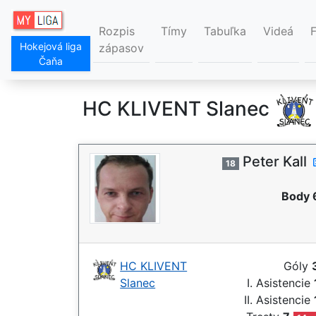
Rozpis
Tímy
Tabuľka
Videá
Hokejová liga
zápasov
Čaňa
HC KLIVENT Slanec
Peter Kall
18
Body 
HC KLIVENT
Góly
Slanec
I. Asistencie
II. Asistencie