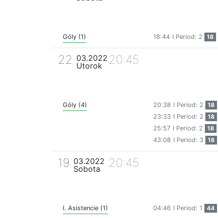
Góly (1)
18:44
I Period: 2
18
22
20:45
03.2022
Utorok
Góly (4)
20:38
I Period: 2
18
23:33
I Period: 2
18
25:57
I Period: 2
18
43:08
I Period: 3
18
19
20:45
03.2022
Sobota
I. Asistencie (1)
04:46
I Period: 1
44