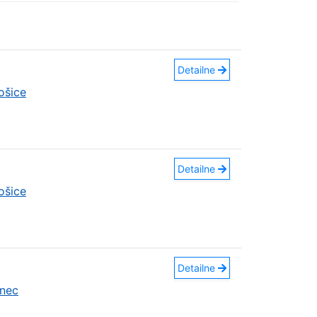
Detailne
ošice
Detailne
ošice
Detailne
nec