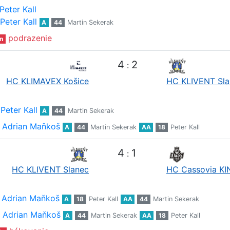
Peter Kall
Peter Kall
A
44
Martin Sekerak
podrazenie
n
4
2
:
HC KLIMAVEX Košice
HC KLIVENT Sla
Peter Kall
A
44
Martin Sekerak
Adrian Maňkoš
A
44
Martin Sekerak
AA
18
Peter Kall
4
1
:
HC KLIVENT Slanec
HC Cassovia K
Adrian Maňkoš
A
18
Peter Kall
AA
44
Martin Sekerak
Adrian Maňkoš
A
44
Martin Sekerak
AA
18
Peter Kall