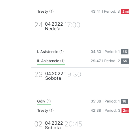
Tresty (1)
43:41
I Period: 3
2mi
24
17:00
04.2022
Nedeľa
I. Asistencie (1)
04:30
I Period: 1
55
II. Asistencie (1)
29:47
I Period: 2
55
23
19:30
04.2022
Sobota
Góly (1)
05:38
I Period: 1
18
Tresty (1)
42:38
I Period: 3
2m
02
20:45
04.2022
Sobota