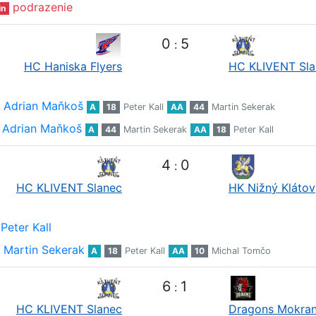
podrazenie
in
0
5
:
HC Haniska Flyers
HC KLIVENT Sla
Adrian Maňkoš
A
18
Peter Kall
AA
44
Martin Sekerak
Adrian Maňkoš
A
44
Martin Sekerak
AA
18
Peter Kall
4
0
:
HC KLIVENT Slanec
HK Nižný Klátov
Peter Kall
Martin Sekerak
A
18
Peter Kall
AA
10
Michal Tomčo
6
1
:
HC KLIVENT Slanec
Dragons Mokra