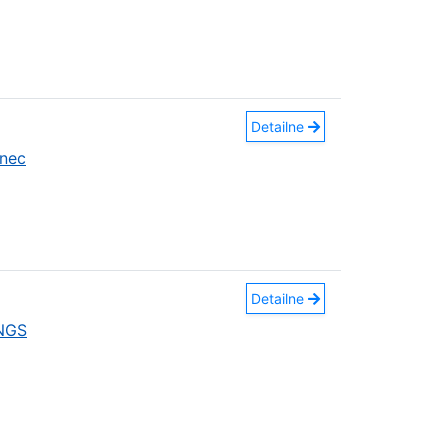
Detailne
nec
Detailne
INGS