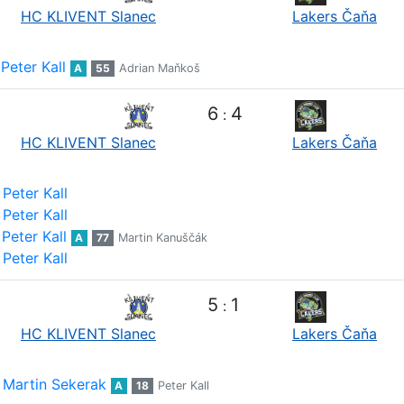
HC KLIVENT Slanec
Lakers Čaňa
Peter Kall
A
55
Adrian Maňkoš
6
4
:
HC KLIVENT Slanec
Lakers Čaňa
Peter Kall
Peter Kall
Peter Kall
A
77
Martin Kanuščák
Peter Kall
5
1
:
HC KLIVENT Slanec
Lakers Čaňa
Martin Sekerak
A
18
Peter Kall