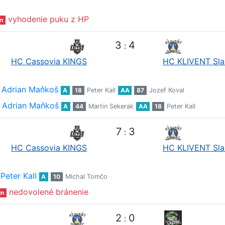
vyhodenie puku z HP
n
3
4
:
HC Cassovia KINGS
HC KLIVENT Sla
Adrian Maňkoš
A
18
Peter Kall
AA
87
Jozef Koval
Adrian Maňkoš
A
44
Martin Sekerak
AA
18
Peter Kall
7
3
:
HC Cassovia KINGS
HC KLIVENT Sla
Peter Kall
A
10
Michal Tomčo
nedovolené bránenie
in
2
0
: