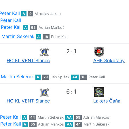
Peter Kall
A
9
Miroslav Jakab
Peter Kall
Peter Kall
A
55
Adrian Maňkoš
Martin Sekerak
A
18
Peter Kall
2
1
:
HC KLIVENT Slanec
AHK Sokoľany
Martin Sekerak
A
79
Ján Špišak
AA
18
Peter Kall
6
1
:
HC KLIVENT Slanec
Lakers Čaňa
Peter Kall
A
44
Martin Sekerak
AA
55
Adrian Maňkoš
Peter Kall
A
55
Adrian Maňkoš
AA
44
Martin Sekerak