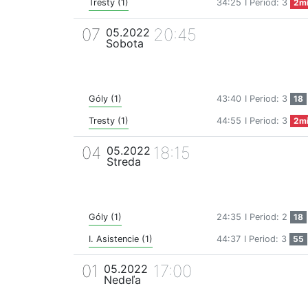
Tresty (1)
34:25
I Period: 3
2m
07
20:45
05.2022
Sobota
Góly (1)
43:40
I Period: 3
18
Tresty (1)
44:55
I Period: 3
2m
04
18:15
05.2022
Streda
Góly (1)
24:35
I Period: 2
18
I. Asistencie (1)
44:37
I Period: 3
55
01
17:00
05.2022
Nedeľa