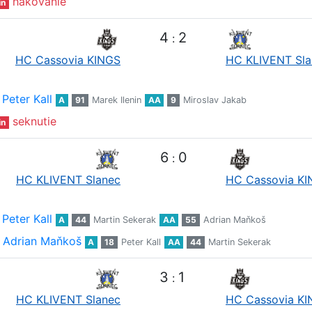
hákovanie
in
4
2
:
HC Cassovia KINGS
HC KLIVENT Sla
Peter Kall
A
91
Marek Ilenin
AA
9
Miroslav Jakab
seknutie
in
6
0
:
HC KLIVENT Slanec
HC Cassovia K
Peter Kall
A
44
Martin Sekerak
AA
55
Adrian Maňkoš
Adrian Maňkoš
A
18
Peter Kall
AA
44
Martin Sekerak
3
1
:
HC KLIVENT Slanec
HC Cassovia K