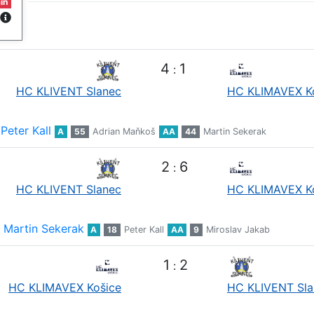
in
4
1
:
HC KLIVENT Slanec
HC KLIMAVEX K
Peter Kall
A
55
Adrian Maňkoš
AA
44
Martin Sekerak
2
6
:
HC KLIVENT Slanec
HC KLIMAVEX K
Martin Sekerak
A
18
Peter Kall
AA
9
Miroslav Jakab
1
2
:
HC KLIMAVEX Košice
HC KLIVENT Sla