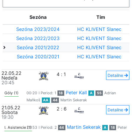
Sezóna
Tím
Sezóna 2023/2024
HC KLIVENT Slanec
Sezóna 2022/2023
HC KLIVENT Slanec
Sezóna 2021/2022
HC KLIVENT Slanec
Sezóna 2020/2021
HC KLIVENT Slanec
22.05.22
4
:
1
Detailne
Nedeľa
20:45
Peter Kall
Góly (1)
00:20
I Period: 1
18
A
55
Adrian
Maňkoš
AA
44
Martin Sekerak
21.05.22
2
:
6
Detailne
Sobota
19:30
Martin Sekerak
I. Asistencie (1)
22:53
I Period: 2
44
A
18
Peter