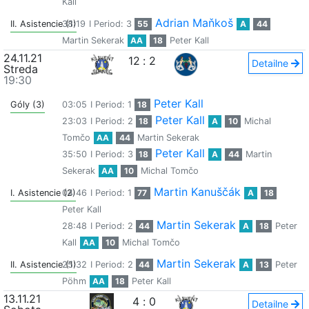
Kall
Adrian Maňkoš
II. Asistencie (1)
38:19
I Period: 3
55
A
44
Martin Sekerak
AA
18
Peter Kall
24.11.21
12
:
2
Detailne
Streda
19:30
Peter Kall
Góly (3)
03:05
I Period: 1
18
Peter Kall
23:03
I Period: 2
18
A
10
Michal
Tomčo
AA
44
Martin Sekerak
Peter Kall
35:50
I Period: 3
18
A
44
Martin
Sekerak
AA
10
Michal Tomčo
Martin Kanuščák
I. Asistencie (2)
04:46
I Period: 1
77
A
18
Peter Kall
Martin Sekerak
28:48
I Period: 2
44
A
18
Peter
Kall
AA
10
Michal Tomčo
Martin Sekerak
II. Asistencie (1)
25:32
I Period: 2
44
A
13
Peter
Pöhm
AA
18
Peter Kall
13.11.21
4
:
0
Detailne