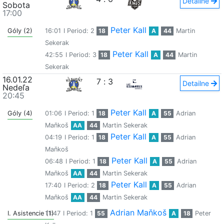
Detailne
Sobota
17:00
Peter Kall
Góly (2)
16:01
I Period: 2
18
A
44
Martin
Sekerak
Peter Kall
42:55
I Period: 3
18
A
44
Martin
Sekerak
16.01.22
7
:
3
Detailne
Nedeľa
20:45
Peter Kall
Góly (4)
01:06
I Period: 1
18
A
55
Adrian
Maňkoš
AA
44
Martin Sekerak
Peter Kall
04:19
I Period: 1
18
A
55
Adrian
Maňkoš
Peter Kall
06:48
I Period: 1
18
A
55
Adrian
Maňkoš
AA
44
Martin Sekerak
Peter Kall
17:40
I Period: 2
18
A
55
Adrian
Maňkoš
AA
44
Martin Sekerak
Adrian Maňkoš
I. Asistencie (1)
11:47
I Period: 1
55
A
18
Peter