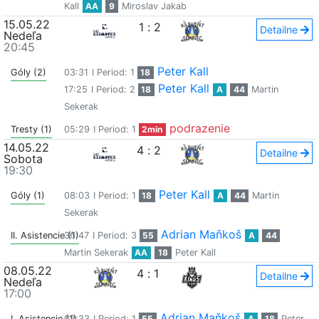
Kall
AA
9
Miroslav Jakab
15.05.22
1
:
2
Detailne
Nedeľa
20:45
Peter Kall
Góly (2)
03:31
I Period: 1
18
Peter Kall
17:25
I Period: 2
18
A
44
Martin
Sekerak
podrazenie
Tresty (1)
05:29
I Period: 1
2min
14.05.22
4
:
2
Detailne
Sobota
19:30
Peter Kall
Góly (1)
08:03
I Period: 1
18
A
44
Martin
Sekerak
Adrian Maňkoš
II. Asistencie (1)
36:47
I Period: 3
55
A
44
Martin Sekerak
AA
18
Peter Kall
08.05.22
4
:
1
Detailne
Nedeľa
17:00
Adrian Maňkoš
I. Asistencie (1)
02:33
I Period: 1
55
A
18
Peter