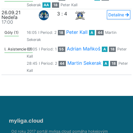
Sekerak
AA
18
Peter Kall
26.09.21
3
:
4
Detailne
Nedeľa
17:00
Peter Kall
Góly (1)
16:05
I Period: 2
18
A
44
Martin
Sekerak
Adrian Maňkoš
I. Asistencie (2)
09:05
I Period: 1
55
A
18
Peter
Kall
Martin Sekerak
28:45
I Period: 2
44
A
18
Peter
Kall
myliga.cloud
Od roku 2017 portál myliga.cloud pomáha hokejovým