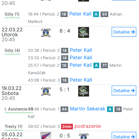
20:45
Peter Kall
Góly (1)
18:44
I Period: 2
18
A
55
Adrian
Maňkoš
22.03.22
6
:
4
Detailne
Utorok
20:45
Peter Kall
Góly (4)
20:38
I Period: 2
18
Peter Kall
23:33
I Period: 2
18
Peter Kall
25:57
I Period: 2
18
A
77
Martin
Kanuščák
Peter Kall
43:08
I Period: 3
18
19.03.22
5
:
1
Detailne
Sobota
20:45
Martin Sekerak
I. Asistencie (1)
04:46
I Period: 1
44
A
18
Peter
Kall
podrazenie
Tresty (1)
39:02
I Period: 3
2min
05.03.22
0
:
5
Detailne