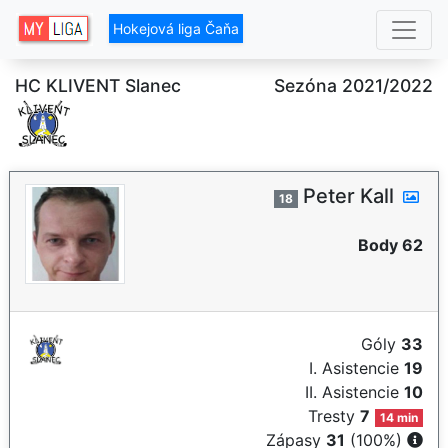
Hokejová liga Čaňa
HC KLIVENT Slanec
Sezóna 2021/2022
Peter Kall
18
Body 62
Góly
33
I. Asistencie
19
II. Asistencie
10
Tresty
7
14 min
Zápasy
31
(100%)