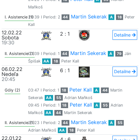
Maňkoš
Martin Sekerak
I. Asistencie (1)
20:39
I Period: 2
44
A
18
Peter
Kall
12.02.22
2
:
1
Detailne
Sobota
19:30
Martin Sekerak
II. Asistencie (1)
03:39
I Period: 1
44
A
79
Ján
Špišak
AA
18
Peter Kall
06.02.22
6
:
1
Detailne
Nedeľa
20:45
Peter Kall
Góly (2)
03:47
I Period: 1
18
A
44
Martin
Sekerak
AA
55
Adrian Maňkoš
Peter Kall
09:45
I Period: 1
18
A
55
Adrian
Maňkoš
AA
44
Martin Sekerak
Martin Sekerak
II. Asistencie (1)
25:23
I Period: 2
44
A
55
Adrian Maňkoš
AA
18
Peter Kall
22.01.22
4
:
6