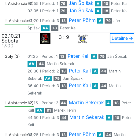
Ján Špišak
I. Asistencie (2)
00:55
I Period: 1
79
A
18
Peter Kall
Ján Špišak
03:05
I Period: 1
79
A
18
Peter Kall
Peter Pöhm
II. Asistencie (1)
42:20
I Period: 3
13
A
79
Ján
Špišak
AA
18
Peter Kall
02.10.21
3
:
9
Detailne
Sobota
17:00
Peter Kall
Góly (3)
01:25
I Period: 1
18
A
79
Ján Špišak
AA
44
Martin Sekerak
Peter Kall
26:30
I Period: 2
18
A
44
Martin
Sekerak
AA
79
Ján Špišak
Peter Kall
36:40
I Period: 3
18
A
44
Martin
Sekerak
Martin Sekerak
I. Asistencie (2)
32:15
I Period: 3
44
A
18
Peter
Kall
AA
91
Marek Ilenin
Martin Sekerak
44:50
I Period: 3
44
A
18
Peter
Kall
Peter Pöhm
II. Asistencie (1)
38:25
I Period: 3
13
A
44
Martin