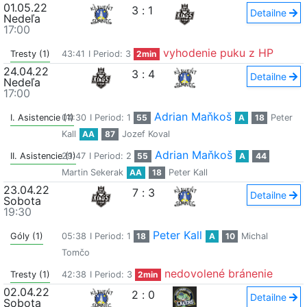
01.05.22
3
:
1
Detailne
Nedeľa
17:00
vyhodenie puku z HP
Tresty (1)
43:41
I Period: 3
2min
24.04.22
3
:
4
Detailne
Nedeľa
17:00
Adrian Maňkoš
I. Asistencie (1)
04:30
I Period: 1
55
A
18
Peter
Kall
AA
87
Jozef Koval
Adrian Maňkoš
II. Asistencie (1)
29:47
I Period: 2
55
A
44
Martin Sekerak
AA
18
Peter Kall
23.04.22
7
:
3
Detailne
Sobota
19:30
Peter Kall
Góly (1)
05:38
I Period: 1
18
A
10
Michal
Tomčo
nedovolené bránenie
Tresty (1)
42:38
I Period: 3
2min
02.04.22
2
:
0
Detailne
Sobota