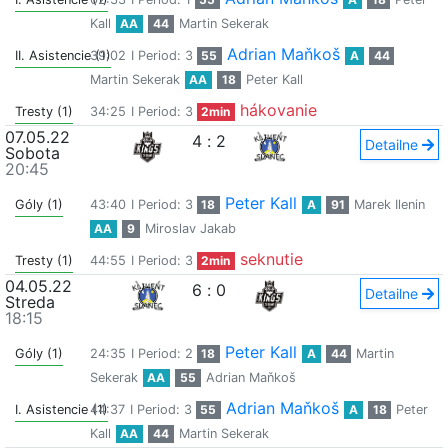
Kall
AA
44
Martin Sekerak
Adrian Maňkoš
II. Asistencie (1)
39:02
I Period: 3
55
A
44
Martin Sekerak
AA
18
Peter Kall
hákovanie
Tresty (1)
34:25
I Period: 3
2min
07.05.22
4
:
2
Detailne
Sobota
20:45
Peter Kall
Góly (1)
43:40
I Period: 3
18
A
91
Marek Ilenin
AA
9
Miroslav Jakab
seknutie
Tresty (1)
44:55
I Period: 3
2min
04.05.22
6
:
0
Detailne
Streda
18:15
Peter Kall
Góly (1)
24:35
I Period: 2
18
A
44
Martin
Sekerak
AA
55
Adrian Maňkoš
Adrian Maňkoš
I. Asistencie (1)
44:37
I Period: 3
55
A
18
Peter
Kall
AA
44
Martin Sekerak