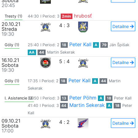
Sobota
20:45
hrubosť
Tresty (1)
44:30
I Period: 3
2min
20.10.21
4
:
3
Detailne
Streda
19:30
Peter Kall
Góly (1)
25:40
I Period: 2
18
A
79
Ján Špišak
AA
44
Martin Sekerak
16.10.21
5
:
4
Detailne
Sobota
19:30
Peter Kall
Góly (1)
17:35
I Period: 2
18
A
44
Martin
Sekerak
Peter Pöhm
I. Asistencie (2)
34:50
I Period: 3
13
A
18
Peter Kall
Martin Sekerak
41:40
I Period: 3
44
A
18
Peter
Kall
09.10.21
4
:
2
Detailne
Sobota
17:00