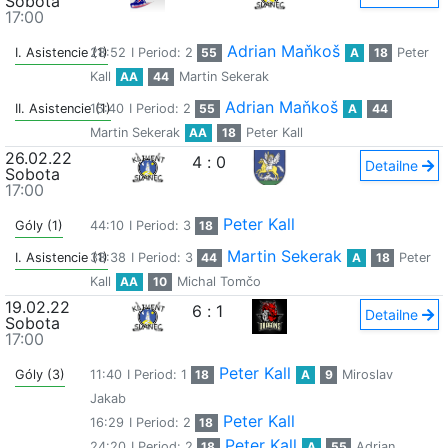
Sobota
17:00
Adrian Maňkoš
I. Asistencie (1)
28:52
I Period: 2
55
A
18
Peter
Kall
AA
44
Martin Sekerak
Adrian Maňkoš
II. Asistencie (1)
15:40
I Period: 2
55
A
44
Martin Sekerak
AA
18
Peter Kall
26.02.22
4
:
0
Detailne
Sobota
17:00
Peter Kall
Góly (1)
44:10
I Period: 3
18
Martin Sekerak
I. Asistencie (1)
38:38
I Period: 3
44
A
18
Peter
Kall
AA
10
Michal Tomčo
19.02.22
6
:
1
Detailne
Sobota
17:00
Peter Kall
Góly (3)
11:40
I Period: 1
18
A
9
Miroslav
Jakab
Peter Kall
16:29
I Period: 2
18
Peter Kall
24:20
I Period: 2
18
A
55
Adrian