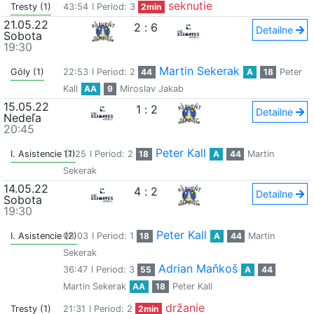
seknutie
Tresty (1)
43:54
I Period: 3
2min
21.05.22
2
:
6
Detailne
Sobota
19:30
Martin Sekerak
Góly (1)
22:53
I Period: 2
44
A
18
Peter
Kall
AA
9
Miroslav Jakab
15.05.22
1
:
2
Detailne
Nedeľa
20:45
Peter Kall
I. Asistencie (1)
17:25
I Period: 2
18
A
44
Martin
Sekerak
14.05.22
4
:
2
Detailne
Sobota
19:30
Peter Kall
I. Asistencie (2)
08:03
I Period: 1
18
A
44
Martin
Sekerak
Adrian Maňkoš
36:47
I Period: 3
55
A
44
Martin Sekerak
AA
18
Peter Kall
držanie
Tresty (1)
21:31
I Period: 2
2min