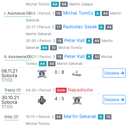
Michal Tomčo
AA
69
Martin Zalepa
Michal Tomčo
I. Asistencie (3)
13:58
I Period: 1
10
A
44
Martin
Sekerak
Radoslav Sasak
32:17
I Period: 3
17
A
44
Martin Sekerak
Peter Kall
35:50
I Period: 3
18
A
44
Martin
Sekerak
AA
10
Michal Tomčo
Peter Kall
II. Asistencie (1)
23:03
I Period: 2
18
A
10
Michal
Tomčo
AA
44
Martin Sekerak
06.11.21
0
:
8
Detailne
Sobota
17:00
Napadnutie
Tresty (1)
04:30
I Period: 1
2min
30.10.21
4
:
5
Detailne
Sobota
17:00
Martin Sekerak
Góly (2)
19:15
I Period: 2
44
A
10
Michal Tomčo