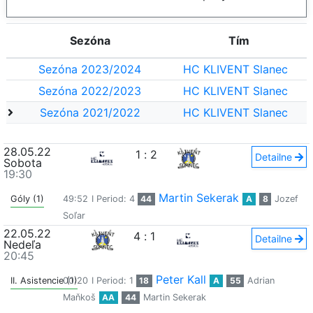
Sezóna
Tím
Sezóna 2023/2024
HC KLIVENT Slanec
Sezóna 2022/2023
HC KLIVENT Slanec
Sezóna 2021/2022
HC KLIVENT Slanec
28.05.22
1
:
2
Detailne
Sobota
19:30
Martin Sekerak
Góly (1)
49:52
I Period: 4
44
A
8
Jozef
Soľar
22.05.22
4
:
1
Detailne
Nedeľa
20:45
Peter Kall
II. Asistencie (1)
00:20
I Period: 1
18
A
55
Adrian
Maňkoš
AA
44
Martin Sekerak