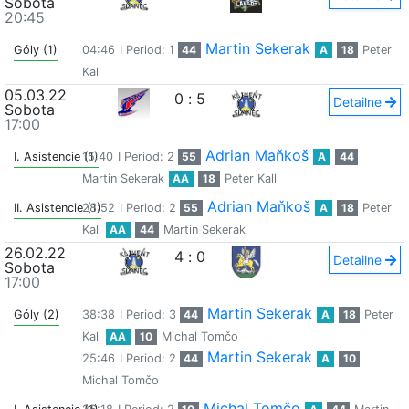
Sobota
20:45
Martin Sekerak
Góly (1)
04:46
I Period: 1
44
A
18
Peter
Kall
05.03.22
0
:
5
Detailne
Sobota
17:00
Adrian Maňkoš
I. Asistencie (1)
15:40
I Period: 2
55
A
44
Martin Sekerak
AA
18
Peter Kall
Adrian Maňkoš
II. Asistencie (1)
28:52
I Period: 2
55
A
18
Peter
Kall
AA
44
Martin Sekerak
26.02.22
4
:
0
Detailne
Sobota
17:00
Martin Sekerak
Góly (2)
38:38
I Period: 3
44
A
18
Peter
Kall
AA
10
Michal Tomčo
Martin Sekerak
25:46
I Period: 2
44
A
10
Michal Tomčo
Michal Tomčo