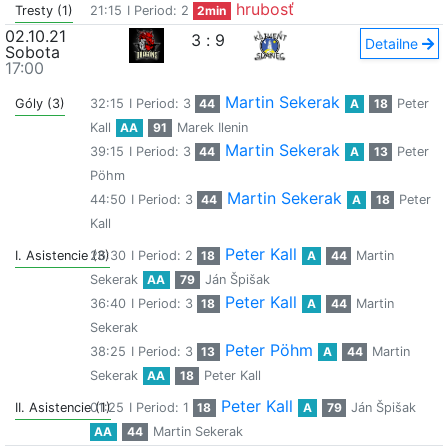
hrubosť
Tresty (1)
21:15
I Period: 2
2min
02.10.21
3
:
9
Detailne
Sobota
17:00
Martin Sekerak
Góly (3)
32:15
I Period: 3
44
A
18
Peter
Kall
AA
91
Marek Ilenin
Martin Sekerak
39:15
I Period: 3
44
A
13
Peter
Pöhm
Martin Sekerak
44:50
I Period: 3
44
A
18
Peter
Kall
Peter Kall
I. Asistencie (3)
26:30
I Period: 2
18
A
44
Martin
Sekerak
AA
79
Ján Špišak
Peter Kall
36:40
I Period: 3
18
A
44
Martin
Sekerak
Peter Pöhm
38:25
I Period: 3
13
A
44
Martin
Sekerak
AA
18
Peter Kall
Peter Kall
II. Asistencie (1)
01:25
I Period: 1
18
A
79
Ján Špišak
AA
44
Martin Sekerak