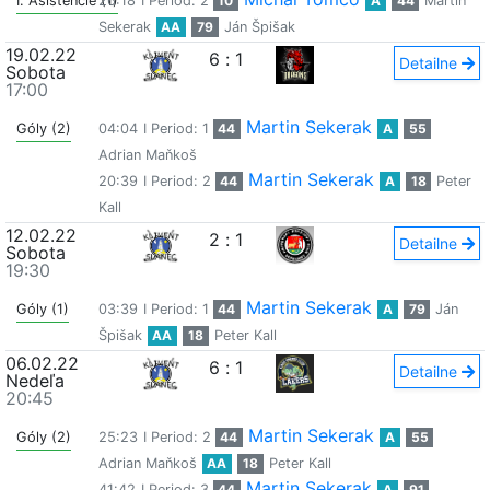
I. Asistencie (1)
26:18
I Period: 2
10
A
44
Martin
Sekerak
AA
79
Ján Špišak
19.02.22
6
:
1
Detailne
Sobota
17:00
Martin Sekerak
Góly (2)
04:04
I Period: 1
44
A
55
Adrian Maňkoš
Martin Sekerak
20:39
I Period: 2
44
A
18
Peter
Kall
12.02.22
2
:
1
Detailne
Sobota
19:30
Martin Sekerak
Góly (1)
03:39
I Period: 1
44
A
79
Ján
Špišak
AA
18
Peter Kall
06.02.22
6
:
1
Detailne
Nedeľa
20:45
Martin Sekerak
Góly (2)
25:23
I Period: 2
44
A
55
Adrian Maňkoš
AA
18
Peter Kall
Martin Sekerak
41:42
I Period: 3
44
A
91