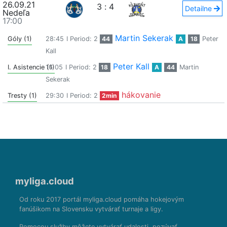
26.09.21
3
:
4
Detailne
Nedeľa
17:00
Martin Sekerak
Góly (1)
28:45
I Period: 2
44
A
18
Peter
Kall
Peter Kall
I. Asistencie (1)
16:05
I Period: 2
18
A
44
Martin
Sekerak
hákovanie
Tresty (1)
29:30
I Period: 2
2min
myliga.cloud
Od roku 2017 portál myliga.cloud pomáha hokejovým
fanúšikom na Slovensku vytvárať turnaje a ligy.
Pomocou služby môžete vytvárať udalosti, pozývať