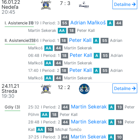
16.01.22
7
:
3
Detailne
Nedeľa
20:45
Adrian Maňkoš
I. Asistencie (1)
38:19
I Period: 3
55
A
44
Martin Sekerak
AA
18
Peter Kall
Peter Kall
II. Asistencie (3)
01:06
I Period: 1
18
A
55
Adrian
Maňkoš
AA
44
Martin Sekerak
Peter Kall
06:48
I Period: 1
18
A
55
Adrian
Maňkoš
AA
44
Martin Sekerak
Peter Kall
17:40
I Period: 2
18
A
55
Adrian
Maňkoš
AA
44
Martin Sekerak
24.11.21
12
:
2
Detailne
Streda
19:30
Martin Sekerak
Góly (3)
25:32
I Period: 2
44
A
13
Peter
Pöhm
AA
18
Peter Kall
Martin Sekerak
28:48
I Period: 2
44
A
18
Peter
Kall
AA
10
Michal Tomčo
Martin Sekerak
37:25
I Period: 3
44
A
10