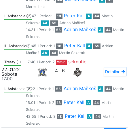
Marek Ilenin
Peter Kall
I. Asistencie (2)
03:47
I Period: 1
18
A
44
Martin
Sekerak
AA
55
Adrian Maňkoš
Adrian Maňkoš
14:31
I Period: 1
55
A
44
Martin
Sekerak
Peter Kall
II. Asistencie (1)
09:45
I Period: 1
18
A
55
Adrian
Maňkoš
AA
44
Martin Sekerak
seknutie
Tresty (1)
17:46
I Period: 2
2min
22.01.22
4
:
6
Detailne
Sobota
17:00
Adrian Maňkoš
I. Asistencie (3)
11:22
I Period: 1
55
A
44
Martin
Sekerak
Peter Kall
16:01
I Period: 2
18
A
44
Martin
Sekerak
Peter Kall
42:55
I Period: 3
18
A
44
Martin
Sekerak