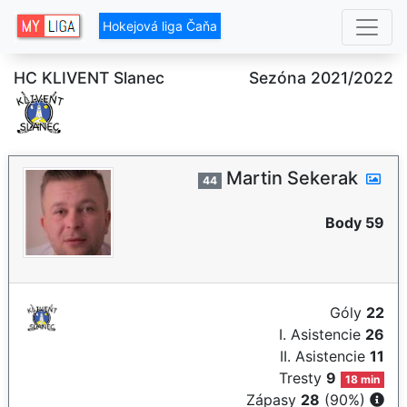
Hokejová liga Čaňa
HC KLIVENT Slanec
Sezóna 2021/2022
Martin Sekerak
44
Body 59
Góly
22
I. Asistencie
26
II. Asistencie
11
Tresty
9
18 min
Zápasy
28
(90%)