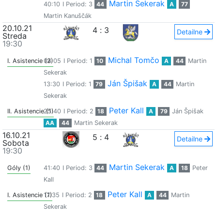
Martin Sekerak
40:10
I Period: 3
44
A
77
Martin Kanuščák
20.10.21
4
:
3
Detailne
Streda
19:30
Michal Tomčo
I. Asistencie (2)
04:05
I Period: 1
10
A
44
Martin
Sekerak
Ján Špišak
13:30
I Period: 1
79
A
44
Martin
Sekerak
Peter Kall
II. Asistencie (1)
25:40
I Period: 2
18
A
79
Ján Špišak
AA
44
Martin Sekerak
16.10.21
5
:
4
Detailne
Sobota
19:30
Martin Sekerak
Góly (1)
41:40
I Period: 3
44
A
18
Peter
Kall
Peter Kall
I. Asistencie (1)
17:35
I Period: 2
18
A
44
Martin
Sekerak