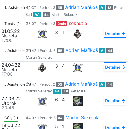
Adrian Maňkoš
II. Asistencie (1)
44:37
I Period: 3
55
A
18
Peter
Kall
AA
44
Martin Sekerak
seknutie
Tresty (1)
35:07
I Period: 3
2min
01.05.22
3
:
1
Detailne
Nedeľa
17:00
Adrian Maňkoš
I. Asistencie (1)
30:42
I Period: 3
55
A
44
Martin Sekerak
24.04.22
3
:
4
Detailne
Nedeľa
17:00
Adrian Maňkoš
I. Asistencie (1)
29:47
I Period: 2
55
A
44
Martin Sekerak
AA
18
Peter Kall
22.03.22
6
:
4
Detailne
Utorok
20:45
Martin Sekerak
Góly (1)
44:02
I Period: 3
44
19.03.22
5
:
1
Detailne