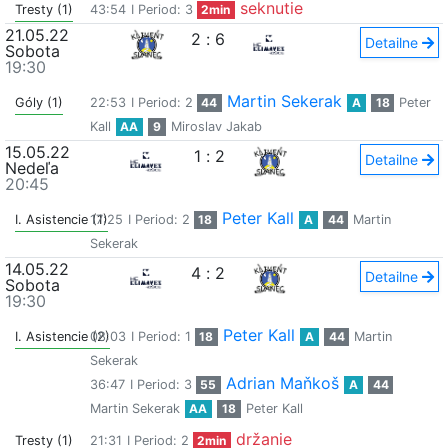
seknutie
Tresty (1)
43:54
I Period: 3
2min
21.05.22
2
:
6
Detailne
Sobota
19:30
Martin Sekerak
Góly (1)
22:53
I Period: 2
44
A
18
Peter
Kall
AA
9
Miroslav Jakab
15.05.22
1
:
2
Detailne
Nedeľa
20:45
Peter Kall
I. Asistencie (1)
17:25
I Period: 2
18
A
44
Martin
Sekerak
14.05.22
4
:
2
Detailne
Sobota
19:30
Peter Kall
I. Asistencie (2)
08:03
I Period: 1
18
A
44
Martin
Sekerak
Adrian Maňkoš
36:47
I Period: 3
55
A
44
Martin Sekerak
AA
18
Peter Kall
držanie
Tresty (1)
21:31
I Period: 2
2min