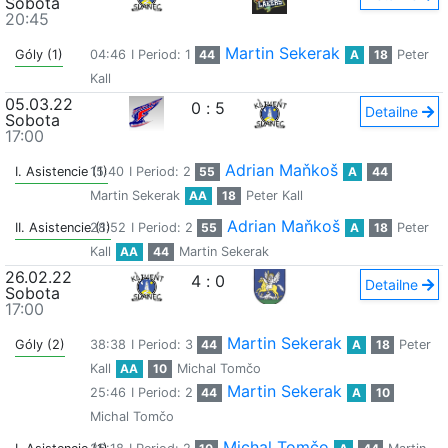
Sobota
20:45
Martin Sekerak
Góly (1)
04:46
I Period: 1
44
A
18
Peter
Kall
05.03.22
0
:
5
Detailne
Sobota
17:00
Adrian Maňkoš
I. Asistencie (1)
15:40
I Period: 2
55
A
44
Martin Sekerak
AA
18
Peter Kall
Adrian Maňkoš
II. Asistencie (1)
28:52
I Period: 2
55
A
18
Peter
Kall
AA
44
Martin Sekerak
26.02.22
4
:
0
Detailne
Sobota
17:00
Martin Sekerak
Góly (2)
38:38
I Period: 3
44
A
18
Peter
Kall
AA
10
Michal Tomčo
Martin Sekerak
25:46
I Period: 2
44
A
10
Michal Tomčo
Michal Tomčo