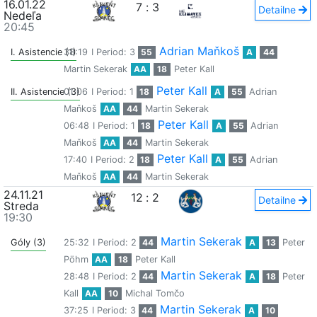
16.01.22
7
:
3
Detailne
Nedeľa
20:45
Adrian Maňkoš
I. Asistencie (1)
38:19
I Period: 3
55
A
44
Martin Sekerak
AA
18
Peter Kall
Peter Kall
II. Asistencie (3)
01:06
I Period: 1
18
A
55
Adrian
Maňkoš
AA
44
Martin Sekerak
Peter Kall
06:48
I Period: 1
18
A
55
Adrian
Maňkoš
AA
44
Martin Sekerak
Peter Kall
17:40
I Period: 2
18
A
55
Adrian
Maňkoš
AA
44
Martin Sekerak
24.11.21
12
:
2
Detailne
Streda
19:30
Martin Sekerak
Góly (3)
25:32
I Period: 2
44
A
13
Peter
Pöhm
AA
18
Peter Kall
Martin Sekerak
28:48
I Period: 2
44
A
18
Peter
Kall
AA
10
Michal Tomčo
Martin Sekerak
37:25
I Period: 3
44
A
10