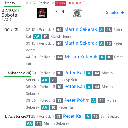
hrubosť
Tresty (1)
21:15
I Period: 2
2min
02.10.21
3
:
9
Detailne
Sobota
17:00
Martin Sekerak
Góly (3)
32:15
I Period: 3
44
A
18
Peter
Kall
AA
91
Marek Ilenin
Martin Sekerak
39:15
I Period: 3
44
A
13
Peter
Pöhm
Martin Sekerak
44:50
I Period: 3
44
A
18
Peter
Kall
Peter Kall
I. Asistencie (3)
26:30
I Period: 2
18
A
44
Martin
Sekerak
AA
79
Ján Špišak
Peter Kall
36:40
I Period: 3
18
A
44
Martin
Sekerak
Peter Pöhm
38:25
I Period: 3
13
A
44
Martin
Sekerak
AA
18
Peter Kall
Peter Kall
II. Asistencie (1)
01:25
I Period: 1
18
A
79
Ján Špišak
AA
44
Martin Sekerak