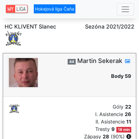
Hokejová liga Čaňa
HC KLIVENT Slanec
Sezóna 2021/2022
Martin Sekerak
44
Body 59
Góly
22
I. Asistencie
26
II. Asistencie
11
Tresty
9
18 min
Zápasy
28
(90%)