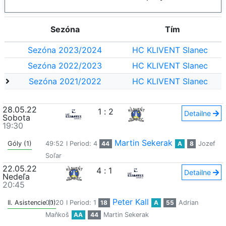
Sezóna
Tím
Sezóna 2023/2024
HC KLIVENT Slanec
Sezóna 2022/2023
HC KLIVENT Slanec
Sezóna 2021/2022
HC KLIVENT Slanec
28.05.22
1
:
2
Detailne
Sobota
19:30
Martin Sekerak
Góly (1)
49:52
I Period: 4
44
A
8
Jozef
Soľar
22.05.22
4
:
1
Detailne
Nedeľa
20:45
Peter Kall
II. Asistencie (1)
00:20
I Period: 1
18
A
55
Adrian
Maňkoš
AA
44
Martin Sekerak