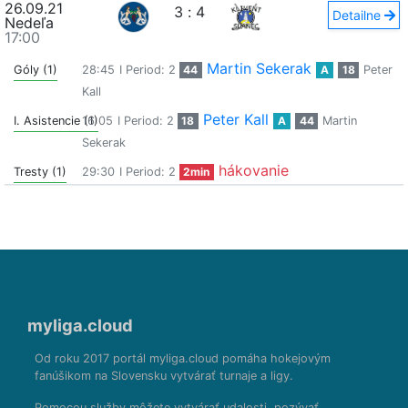
26.09.21
3
:
4
Detailne
Nedeľa
17:00
Martin Sekerak
Góly (1)
28:45
I Period: 2
44
A
18
Peter
Kall
Peter Kall
I. Asistencie (1)
16:05
I Period: 2
18
A
44
Martin
Sekerak
hákovanie
Tresty (1)
29:30
I Period: 2
2min
myliga.cloud
Od roku 2017 portál myliga.cloud pomáha hokejovým
fanúšikom na Slovensku vytvárať turnaje a ligy.
Pomocou služby môžete vytvárať udalosti, pozývať