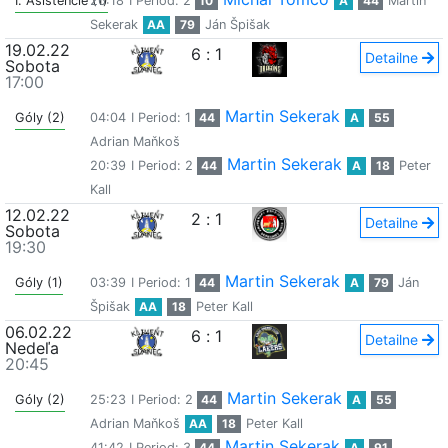
I. Asistencie (1)
26:18
I Period: 2
10
A
44
Martin
Sekerak
AA
79
Ján Špišak
19.02.22
6
:
1
Detailne
Sobota
17:00
Martin Sekerak
Góly (2)
04:04
I Period: 1
44
A
55
Adrian Maňkoš
Martin Sekerak
20:39
I Period: 2
44
A
18
Peter
Kall
12.02.22
2
:
1
Detailne
Sobota
19:30
Martin Sekerak
Góly (1)
03:39
I Period: 1
44
A
79
Ján
Špišak
AA
18
Peter Kall
06.02.22
6
:
1
Detailne
Nedeľa
20:45
Martin Sekerak
Góly (2)
25:23
I Period: 2
44
A
55
Adrian Maňkoš
AA
18
Peter Kall
Martin Sekerak
41:42
I Period: 3
44
A
91