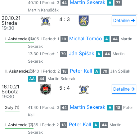
Martin Sekerak
40:10
I Period: 3
44
A
77
Martin Kanuščák
20.10.21
4
:
3
Detailne
Streda
19:30
Michal Tomčo
I. Asistencie (2)
04:05
I Period: 1
10
A
44
Martin
Sekerak
Ján Špišak
13:30
I Period: 1
79
A
44
Martin
Sekerak
Peter Kall
II. Asistencie (1)
25:40
I Period: 2
18
A
79
Ján Špišak
AA
44
Martin Sekerak
16.10.21
5
:
4
Detailne
Sobota
19:30
Martin Sekerak
Góly (1)
41:40
I Period: 3
44
A
18
Peter
Kall
Peter Kall
I. Asistencie (1)
17:35
I Period: 2
18
A
44
Martin
Sekerak