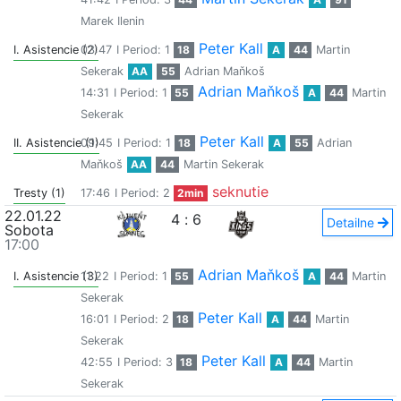
Marek Ilenin
Peter Kall
I. Asistencie (2)
03:47
I Period: 1
18
A
44
Martin
Sekerak
AA
55
Adrian Maňkoš
Adrian Maňkoš
14:31
I Period: 1
55
A
44
Martin
Sekerak
Peter Kall
II. Asistencie (1)
09:45
I Period: 1
18
A
55
Adrian
Maňkoš
AA
44
Martin Sekerak
seknutie
Tresty (1)
17:46
I Period: 2
2min
22.01.22
4
:
6
Detailne
Sobota
17:00
Adrian Maňkoš
I. Asistencie (3)
11:22
I Period: 1
55
A
44
Martin
Sekerak
Peter Kall
16:01
I Period: 2
18
A
44
Martin
Sekerak
Peter Kall
42:55
I Period: 3
18
A
44
Martin
Sekerak