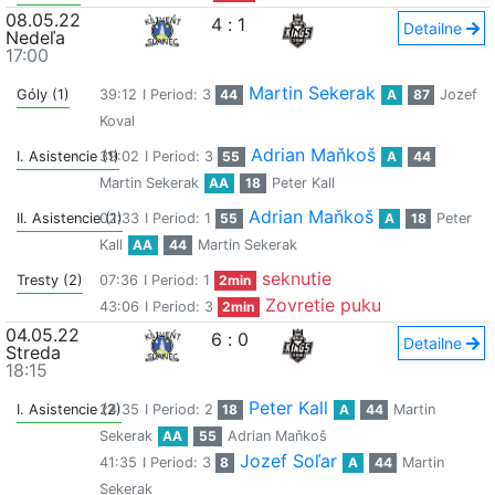
08.05.22
4
:
1
Detailne
Nedeľa
17:00
Martin Sekerak
Góly (1)
39:12
I Period: 3
44
A
87
Jozef
Koval
Adrian Maňkoš
I. Asistencie (1)
39:02
I Period: 3
55
A
44
Martin Sekerak
AA
18
Peter Kall
Adrian Maňkoš
II. Asistencie (1)
02:33
I Period: 1
55
A
18
Peter
Kall
AA
44
Martin Sekerak
seknutie
Tresty (2)
07:36
I Period: 1
2min
Zovretie puku
43:06
I Period: 3
2min
04.05.22
6
:
0
Detailne
Streda
18:15
Peter Kall
I. Asistencie (2)
24:35
I Period: 2
18
A
44
Martin
Sekerak
AA
55
Adrian Maňkoš
Jozef Soľar
41:35
I Period: 3
8
A
44
Martin
Sekerak