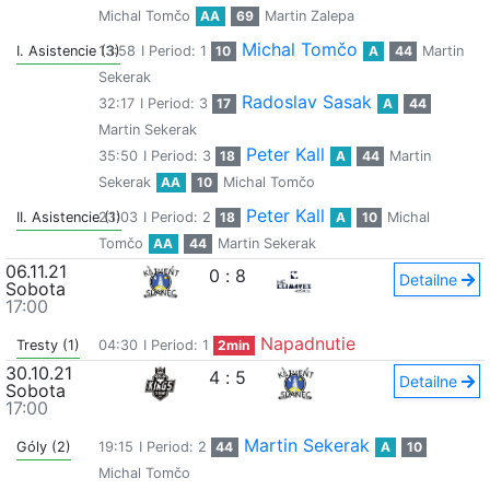
Michal Tomčo
AA
69
Martin Zalepa
Michal Tomčo
I. Asistencie (3)
13:58
I Period: 1
10
A
44
Martin
Sekerak
Radoslav Sasak
32:17
I Period: 3
17
A
44
Martin Sekerak
Peter Kall
35:50
I Period: 3
18
A
44
Martin
Sekerak
AA
10
Michal Tomčo
Peter Kall
II. Asistencie (1)
23:03
I Period: 2
18
A
10
Michal
Tomčo
AA
44
Martin Sekerak
06.11.21
0
:
8
Detailne
Sobota
17:00
Napadnutie
Tresty (1)
04:30
I Period: 1
2min
30.10.21
4
:
5
Detailne
Sobota
17:00
Martin Sekerak
Góly (2)
19:15
I Period: 2
44
A
10
Michal Tomčo