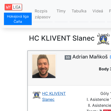
Rozpis
Tímy
Tabuľka
Videá
Hokejová liga
zápasov
Čaňa
HC KLIVENT Slanec
Adrian Maňkoš
55
Body 
HC KLIVENT
Góly
Slanec
I. Asistencie
II. Asistenci