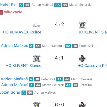
Peter Kall
A
55
Adrian Maňkoš
AA
44
Martin Sekerak
hákovanie
n
4
2
:
HC KLIMAVEX Košice
HC KLIVENT Sla
Adrian Maňkoš
A
44
Martin Sekerak
AA
18
Peter Kall
4
1
:
HC KLIVENT Slanec
HC Cassovia K
Adrian Maňkoš
A
18
Peter Kall
AA
44
Martin Sekerak
Adrian Maňkoš
A
44
Martin Sekerak
AA
18
Peter Kall
Jozef Soľar
A
55
Adrian Maňkoš
6
0
: