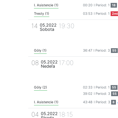
I. Asistencie (1)
00:20
I Period: 1
18
Tresty (1)
03:53
I Period: 1
2mi
14
19:30
05.2022
Sobota
Góly (1)
36:47
I Period: 3
55
08
17:00
05.2022
Nedeľa
Góly (2)
02:33
I Period: 1
55
39:02
I Period: 3
55
I. Asistencie (1)
43:48
I Period: 3
8
04
18:15
05.2022
Streda