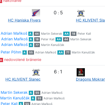
hákovanie
n
0
5
:
HC Haniska Flyers
HC KLIVENT Sla
Adrian Maňkoš
A
44
Martin Sekerak
AA
18
Peter Kall
Adrian Maňkoš
A
18
Peter Kall
AA
44
Martin Sekerak
Adrian Maňkoš
A
77
Martin Kanuščák
Peter Pöhm
A
55
Adrian Maňkoš
AA
77
Martin Kanuščák
nedovolené bránenie
in
6
1
:
HC KLIVENT Slanec
Dragons Mokra
Martin Sekerak
A
55
Adrian Maňkoš
Martin Kanuščák
A
55
Adrian Maňkoš
Peter Kall
A
55
Adrian Maňkoš