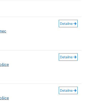
Detailne
nec
Detailne
ošice
Detailne
ošice