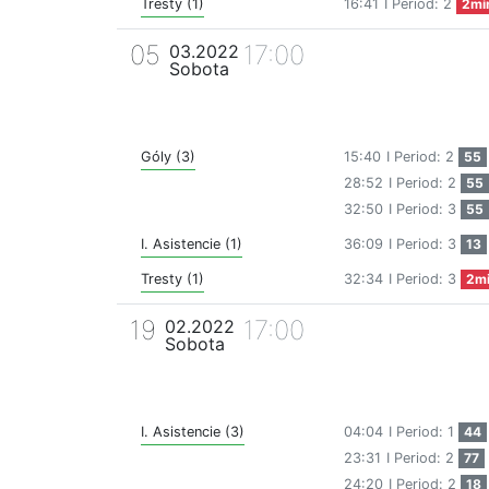
Tresty (1)
16:41
I Period: 2
2mi
05
17:00
03.2022
Sobota
Góly (3)
15:40
I Period: 2
55
28:52
I Period: 2
55
32:50
I Period: 3
55
I. Asistencie (1)
36:09
I Period: 3
13
Tresty (1)
32:34
I Period: 3
2m
19
17:00
02.2022
Sobota
I. Asistencie (3)
04:04
I Period: 1
44
23:31
I Period: 2
77
24:20
I Period: 2
18