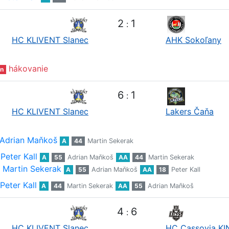
2
1
:
HC KLIVENT Slanec
AHK Sokoľany
hákovanie
n
6
1
:
HC KLIVENT Slanec
Lakers Čaňa
Adrian Maňkoš
A
44
Martin Sekerak
Peter Kall
A
55
Adrian Maňkoš
AA
44
Martin Sekerak
Martin Sekerak
A
55
Adrian Maňkoš
AA
18
Peter Kall
Peter Kall
A
44
Martin Sekerak
AA
55
Adrian Maňkoš
4
6
:
HC KLIVENT Slanec
HC Cassovia K