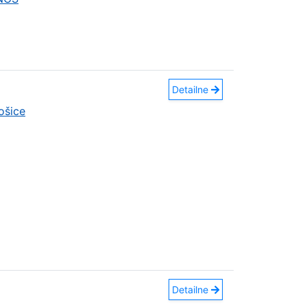
Detailne
ošice
Detailne