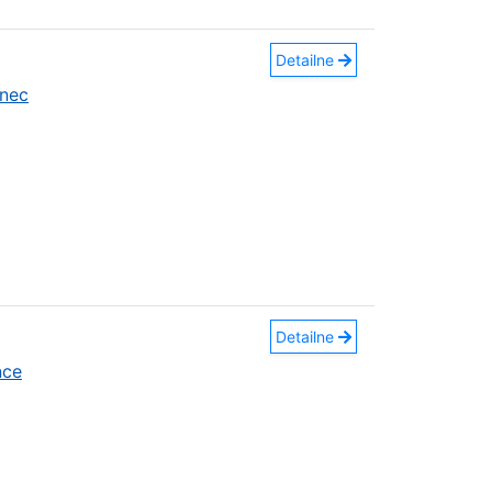
Detailne
nec
Detailne
nce