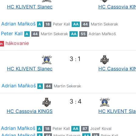
HC KLIVENT Slanec
HC Cassovia K
Adrian Maňkoš
A
18
Peter Kall
AA
44
Martin Sekerak
Peter Kall
A
44
Martin Sekerak
AA
55
Adrian Maňkoš
hákovanie
in
3
1
:
HC KLIVENT Slanec
HC Cassovia K
Adrian Maňkoš
A
44
Martin Sekerak
3
4
:
HC Cassovia KINGS
HC KLIVENT Sla
Adrian Maňkoš
A
18
Peter Kall
AA
87
Jozef Koval
Adrian Maňkoš
A
44
Martin Sekerak
AA
18
Peter Kall