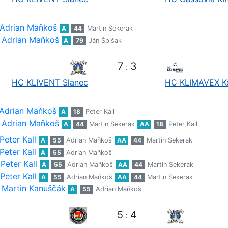
Adrian Maňkoš
A
44
Martin Sekerak
Adrian Maňkoš
A
79
Ján Špišak
7
3
:
HC KLIVENT Slanec
HC KLIMAVEX K
Adrian Maňkoš
A
18
Peter Kall
Adrian Maňkoš
A
44
Martin Sekerak
AA
18
Peter Kall
Peter Kall
A
55
Adrian Maňkoš
AA
44
Martin Sekerak
Peter Kall
A
55
Adrian Maňkoš
Peter Kall
A
55
Adrian Maňkoš
AA
44
Martin Sekerak
Peter Kall
A
55
Adrian Maňkoš
AA
44
Martin Sekerak
Martin Kanuščák
A
55
Adrian Maňkoš
5
4
: