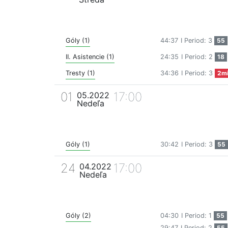
Góly (1)
44:37
I Period: 3
55
II. Asistencie (1)
24:35
I Period: 2
18
Tresty (1)
34:36
I Period: 3
2m
01
17:00
05.2022
Nedeľa
Góly (1)
30:42
I Period: 3
55
24
17:00
04.2022
Nedeľa
Góly (2)
04:30
I Period: 1
55
29:47
I Period: 2
55