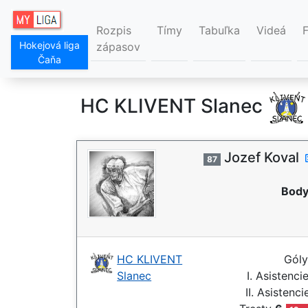
Rozpis
Tímy
Tabuľka
Videá
Hokejová liga
zápasov
Čaňa
HC KLIVENT Slanec
Jozef Koval
87
Body
HC KLIVENT
Gól
Slanec
I. Asistenci
II. Asistenc