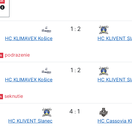
in
1
2
:
HC KLIMAVEX Košice
HC KLIVENT Sl
podrazenie
n
1
2
:
HC KLIMAVEX Košice
HC KLIVENT Sl
seknutie
n
4
1
:
HC KLIVENT Slanec
HC Cassovia K