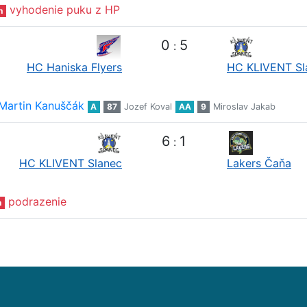
vyhodenie puku z HP
n
0
5
:
HC Haniska Flyers
HC KLIVENT Sl
Martin Kanuščák
A
87
Jozef Koval
AA
9
Miroslav Jakab
6
1
:
HC KLIVENT Slanec
Lakers Čaňa
podrazenie
n