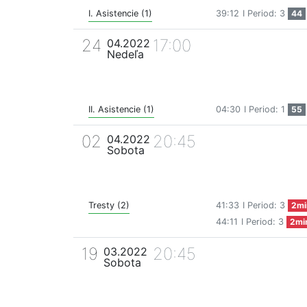
I. Asistencie (1)
39:12
I Period: 3
44
24
17:00
04.2022
Nedeľa
II. Asistencie (1)
04:30
I Period: 1
55
02
20:45
04.2022
Sobota
Tresty (2)
41:33
I Period: 3
2mi
44:11
I Period: 3
2mi
19
20:45
03.2022
Sobota