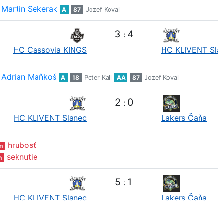
Martin Sekerak
A
87
Jozef Koval
3
4
:
HC Cassovia KINGS
HC KLIVENT Sl
Adrian Maňkoš
A
18
Peter Kall
AA
87
Jozef Koval
2
0
:
HC KLIVENT Slanec
Lakers Čaňa
hrubosť
n
seknutie
n
5
1
:
HC KLIVENT Slanec
Lakers Čaňa