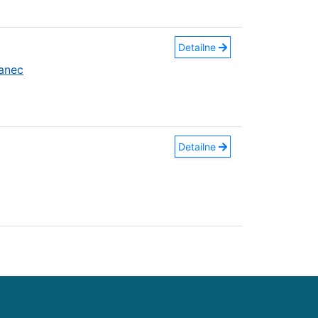
Detailne
anec
Detailne