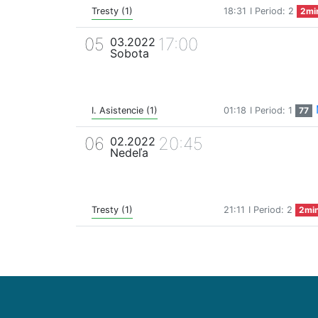
Tresty (1)
18:31
I Period: 2
2mi
05
17:00
03.2022
Sobota
I. Asistencie (1)
01:18
I Period: 1
77
06
20:45
02.2022
Nedeľa
Tresty (1)
21:11
I Period: 2
2mi