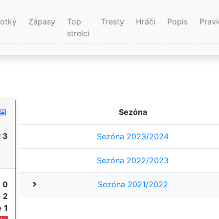
Fotky
Zápasy
Top
Tresty
Hráči
Popis
Pravi
strelci
Sezóna
 3
Sezóna 2023/2024
Sezóna 2022/2023
y
0
Sezóna 2021/2022
e
2
ie
1