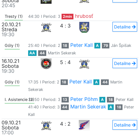
Sobota
20:45
hrubosť
Tresty (1)
44:30
I Period: 3
2min
20.10.21
4
:
3
Detailne
Streda
19:30
Peter Kall
Góly (1)
25:40
I Period: 2
18
A
79
Ján Špišak
AA
44
Martin Sekerak
16.10.21
5
:
4
Detailne
Sobota
19:30
Peter Kall
Góly (1)
17:35
I Period: 2
18
A
44
Martin
Sekerak
Peter Pöhm
I. Asistencie (2)
34:50
I Period: 3
13
A
18
Peter Kall
Martin Sekerak
41:40
I Period: 3
44
A
18
Peter
Kall
09.10.21
4
:
2
Detailne
Sobota
17:00