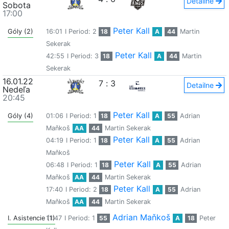
Detailne
Sobota
17:00
Peter Kall
Góly (2)
16:01
I Period: 2
18
A
44
Martin
Sekerak
Peter Kall
42:55
I Period: 3
18
A
44
Martin
Sekerak
16.01.22
7
:
3
Detailne
Nedeľa
20:45
Peter Kall
Góly (4)
01:06
I Period: 1
18
A
55
Adrian
Maňkoš
AA
44
Martin Sekerak
Peter Kall
04:19
I Period: 1
18
A
55
Adrian
Maňkoš
Peter Kall
06:48
I Period: 1
18
A
55
Adrian
Maňkoš
AA
44
Martin Sekerak
Peter Kall
17:40
I Period: 2
18
A
55
Adrian
Maňkoš
AA
44
Martin Sekerak
Adrian Maňkoš
I. Asistencie (1)
11:47
I Period: 1
55
A
18
Peter