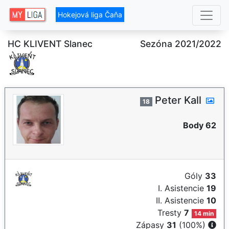
Hokejová liga Čaňa
HC KLIVENT Slanec
Sezóna 2021/2022
Peter Kall
18
Body 62
Góly
33
I. Asistencie
19
II. Asistencie
10
Tresty
7
14 min
Zápasy
31
(100%)