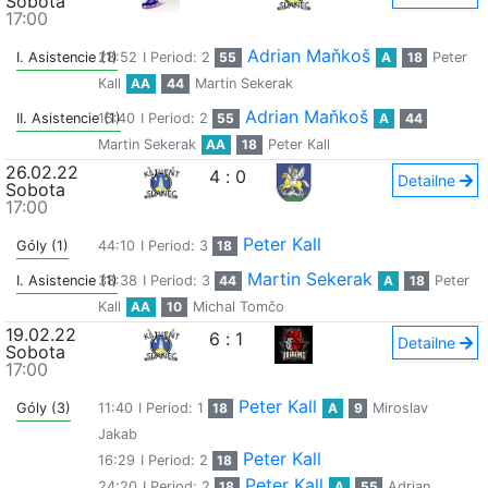
Sobota
17:00
Adrian Maňkoš
I. Asistencie (1)
28:52
I Period: 2
55
A
18
Peter
Kall
AA
44
Martin Sekerak
Adrian Maňkoš
II. Asistencie (1)
15:40
I Period: 2
55
A
44
Martin Sekerak
AA
18
Peter Kall
26.02.22
4
:
0
Detailne
Sobota
17:00
Peter Kall
Góly (1)
44:10
I Period: 3
18
Martin Sekerak
I. Asistencie (1)
38:38
I Period: 3
44
A
18
Peter
Kall
AA
10
Michal Tomčo
19.02.22
6
:
1
Detailne
Sobota
17:00
Peter Kall
Góly (3)
11:40
I Period: 1
18
A
9
Miroslav
Jakab
Peter Kall
16:29
I Period: 2
18
Peter Kall
24:20
I Period: 2
18
A
55
Adrian