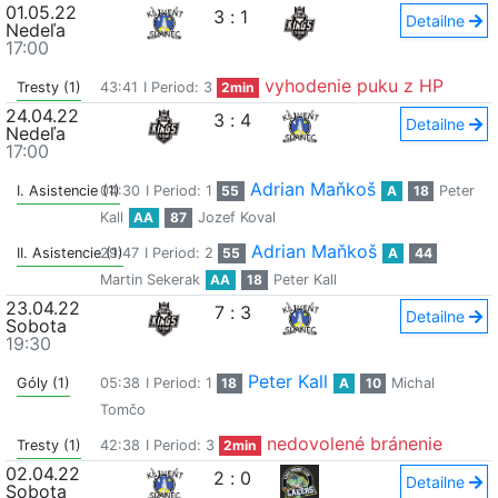
01.05.22
3
:
1
Detailne
Nedeľa
17:00
vyhodenie puku z HP
Tresty (1)
43:41
I Period: 3
2min
24.04.22
3
:
4
Detailne
Nedeľa
17:00
Adrian Maňkoš
I. Asistencie (1)
04:30
I Period: 1
55
A
18
Peter
Kall
AA
87
Jozef Koval
Adrian Maňkoš
II. Asistencie (1)
29:47
I Period: 2
55
A
44
Martin Sekerak
AA
18
Peter Kall
23.04.22
7
:
3
Detailne
Sobota
19:30
Peter Kall
Góly (1)
05:38
I Period: 1
18
A
10
Michal
Tomčo
nedovolené bránenie
Tresty (1)
42:38
I Period: 3
2min
02.04.22
2
:
0
Detailne
Sobota