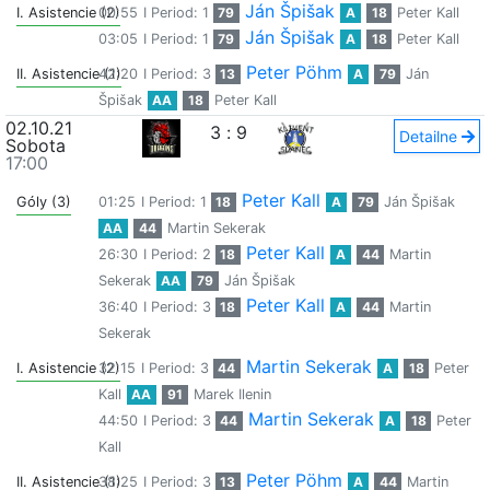
Ján Špišak
I. Asistencie (2)
00:55
I Period: 1
79
A
18
Peter Kall
Ján Špišak
03:05
I Period: 1
79
A
18
Peter Kall
Peter Pöhm
II. Asistencie (1)
42:20
I Period: 3
13
A
79
Ján
Špišak
AA
18
Peter Kall
02.10.21
3
:
9
Detailne
Sobota
17:00
Peter Kall
Góly (3)
01:25
I Period: 1
18
A
79
Ján Špišak
AA
44
Martin Sekerak
Peter Kall
26:30
I Period: 2
18
A
44
Martin
Sekerak
AA
79
Ján Špišak
Peter Kall
36:40
I Period: 3
18
A
44
Martin
Sekerak
Martin Sekerak
I. Asistencie (2)
32:15
I Period: 3
44
A
18
Peter
Kall
AA
91
Marek Ilenin
Martin Sekerak
44:50
I Period: 3
44
A
18
Peter
Kall
Peter Pöhm
II. Asistencie (1)
38:25
I Period: 3
13
A
44
Martin