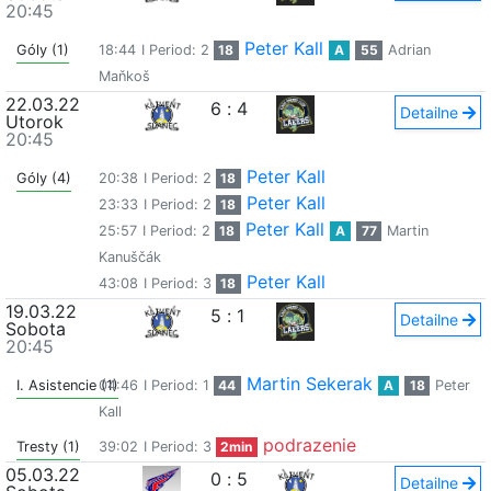
20:45
Peter Kall
Góly (1)
18:44
I Period: 2
18
A
55
Adrian
Maňkoš
22.03.22
6
:
4
Detailne
Utorok
20:45
Peter Kall
Góly (4)
20:38
I Period: 2
18
Peter Kall
23:33
I Period: 2
18
Peter Kall
25:57
I Period: 2
18
A
77
Martin
Kanuščák
Peter Kall
43:08
I Period: 3
18
19.03.22
5
:
1
Detailne
Sobota
20:45
Martin Sekerak
I. Asistencie (1)
04:46
I Period: 1
44
A
18
Peter
Kall
podrazenie
Tresty (1)
39:02
I Period: 3
2min
05.03.22
0
:
5
Detailne