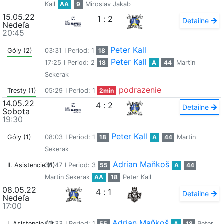
Kall
AA
9
Miroslav Jakab
15.05.22
1
:
2
Detailne
Nedeľa
20:45
Peter Kall
Góly (2)
03:31
I Period: 1
18
Peter Kall
17:25
I Period: 2
18
A
44
Martin
Sekerak
podrazenie
Tresty (1)
05:29
I Period: 1
2min
14.05.22
4
:
2
Detailne
Sobota
19:30
Peter Kall
Góly (1)
08:03
I Period: 1
18
A
44
Martin
Sekerak
Adrian Maňkoš
II. Asistencie (1)
36:47
I Period: 3
55
A
44
Martin Sekerak
AA
18
Peter Kall
08.05.22
4
:
1
Detailne
Nedeľa
17:00
Adrian Maňkoš
I. Asistencie (1)
02:33
I Period: 1
55
A
18
Peter