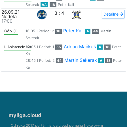
Sekerak
AA
18
Peter Kall
26.09.21
3
:
4
Detailne
Nedeľa
17:00
Peter Kall
Góly (1)
16:05
I Period: 2
18
A
44
Martin
Sekerak
Adrian Maňkoš
I. Asistencie (2)
09:05
I Period: 1
55
A
18
Peter
Kall
Martin Sekerak
28:45
I Period: 2
44
A
18
Peter
Kall
myliga.cloud
Od roku 2017 portál myliga.cloud pomáha hokejovým