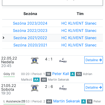
Sezóna
Tím
Sezóna 2023/2024
HC KLIVENT Slanec
Sezóna 2022/2023
HC KLIVENT Slanec
Sezóna 2021/2022
HC KLIVENT Slanec
Sezóna 2020/2021
HC KLIVENT Slanec
22.05.22
4
:
1
Detailne
Nedeľa
20:45
Peter Kall
Góly (1)
00:20
I Period: 1
18
A
55
Adrian
Maňkoš
AA
44
Martin Sekerak
21.05.22
2
:
6
Detailne
Sobota
19:30
Martin Sekerak
I. Asistencie (1)
22:53
I Period: 2
44
A
18
Peter