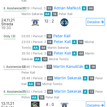
Kall
Adrian Maňkoš
II. Asistencie (1)
38:19
I Period: 3
55
A
44
Martin Sekerak
AA
18
Peter Kall
24.11.21
12
:
2
Detailne
Streda
19:30
Peter Kall
Góly (3)
03:05
I Period: 1
18
Peter Kall
23:03
I Period: 2
18
A
10
Michal
Tomčo
AA
44
Martin Sekerak
Peter Kall
35:50
I Period: 3
18
A
44
Martin
Sekerak
AA
10
Michal Tomčo
Martin Kanuščák
I. Asistencie (2)
04:46
I Period: 1
77
A
18
Peter Kall
Martin Sekerak
28:48
I Period: 2
44
A
18
Peter
Kall
AA
10
Michal Tomčo
Martin Sekerak
II. Asistencie (1)
25:32
I Period: 2
44
A
13
Peter
Pöhm
AA
18
Peter Kall
13.11.21
4
:
0
Detailne