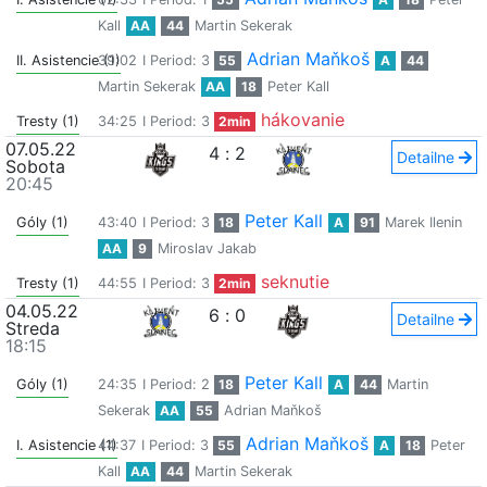
Kall
AA
44
Martin Sekerak
Adrian Maňkoš
II. Asistencie (1)
39:02
I Period: 3
55
A
44
Martin Sekerak
AA
18
Peter Kall
hákovanie
Tresty (1)
34:25
I Period: 3
2min
07.05.22
4
:
2
Detailne
Sobota
20:45
Peter Kall
Góly (1)
43:40
I Period: 3
18
A
91
Marek Ilenin
AA
9
Miroslav Jakab
seknutie
Tresty (1)
44:55
I Period: 3
2min
04.05.22
6
:
0
Detailne
Streda
18:15
Peter Kall
Góly (1)
24:35
I Period: 2
18
A
44
Martin
Sekerak
AA
55
Adrian Maňkoš
Adrian Maňkoš
I. Asistencie (1)
44:37
I Period: 3
55
A
18
Peter
Kall
AA
44
Martin Sekerak