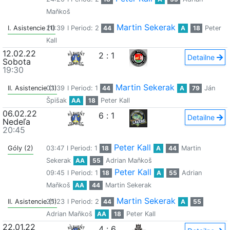
Maňkoš
Martin Sekerak
I. Asistencie (1)
20:39
I Period: 2
44
A
18
Peter
Kall
12.02.22
2
:
1
Detailne
Sobota
19:30
Martin Sekerak
II. Asistencie (1)
03:39
I Period: 1
44
A
79
Ján
Špišak
AA
18
Peter Kall
06.02.22
6
:
1
Detailne
Nedeľa
20:45
Peter Kall
Góly (2)
03:47
I Period: 1
18
A
44
Martin
Sekerak
AA
55
Adrian Maňkoš
Peter Kall
09:45
I Period: 1
18
A
55
Adrian
Maňkoš
AA
44
Martin Sekerak
Martin Sekerak
II. Asistencie (1)
25:23
I Period: 2
44
A
55
Adrian Maňkoš
AA
18
Peter Kall
22.01.22
4
:
6