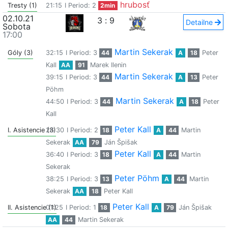
hrubosť
Tresty (1)
21:15
I Period: 2
2min
02.10.21
3
:
9
Detailne
Sobota
17:00
Martin Sekerak
Góly (3)
32:15
I Period: 3
44
A
18
Peter
Kall
AA
91
Marek Ilenin
Martin Sekerak
39:15
I Period: 3
44
A
13
Peter
Pöhm
Martin Sekerak
44:50
I Period: 3
44
A
18
Peter
Kall
Peter Kall
I. Asistencie (3)
26:30
I Period: 2
18
A
44
Martin
Sekerak
AA
79
Ján Špišak
Peter Kall
36:40
I Period: 3
18
A
44
Martin
Sekerak
Peter Pöhm
38:25
I Period: 3
13
A
44
Martin
Sekerak
AA
18
Peter Kall
Peter Kall
II. Asistencie (1)
01:25
I Period: 1
18
A
79
Ján Špišak
AA
44
Martin Sekerak