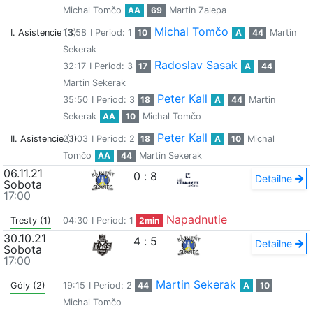
Michal Tomčo
AA
69
Martin Zalepa
Michal Tomčo
I. Asistencie (3)
13:58
I Period: 1
10
A
44
Martin
Sekerak
Radoslav Sasak
32:17
I Period: 3
17
A
44
Martin Sekerak
Peter Kall
35:50
I Period: 3
18
A
44
Martin
Sekerak
AA
10
Michal Tomčo
Peter Kall
II. Asistencie (1)
23:03
I Period: 2
18
A
10
Michal
Tomčo
AA
44
Martin Sekerak
06.11.21
0
:
8
Detailne
Sobota
17:00
Napadnutie
Tresty (1)
04:30
I Period: 1
2min
30.10.21
4
:
5
Detailne
Sobota
17:00
Martin Sekerak
Góly (2)
19:15
I Period: 2
44
A
10
Michal Tomčo