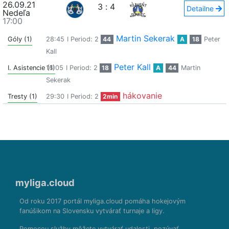
26.09.21
3
:
4
Detailne
Nedeľa
17:00
Martin Sekerak
Góly (1)
28:45
I Period: 2
44
A
18
Peter
Kall
Peter Kall
I. Asistencie (1)
16:05
I Period: 2
18
A
44
Martin
Sekerak
hákovanie
Tresty (1)
29:30
I Period: 2
2min
myliga.cloud
Od roku 2017 portál myliga.cloud pomáha hokejovým
fanúšikom na Slovensku vytvárať turnaje a ligy.
Pomocou služby môžete vytvárať udalosti, pozývať