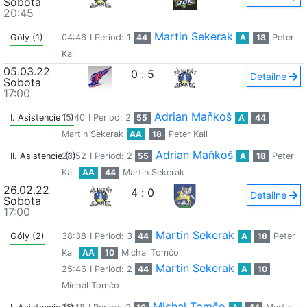
Sobota
20:45
Martin Sekerak
Góly (1)
04:46
I Period: 1
44
A
18
Peter
Kall
05.03.22
0
:
5
Detailne
Sobota
17:00
Adrian Maňkoš
I. Asistencie (1)
15:40
I Period: 2
55
A
44
Martin Sekerak
AA
18
Peter Kall
Adrian Maňkoš
II. Asistencie (1)
28:52
I Period: 2
55
A
18
Peter
Kall
AA
44
Martin Sekerak
26.02.22
4
:
0
Detailne
Sobota
17:00
Martin Sekerak
Góly (2)
38:38
I Period: 3
44
A
18
Peter
Kall
AA
10
Michal Tomčo
Martin Sekerak
25:46
I Period: 2
44
A
10
Michal Tomčo
Michal Tomčo