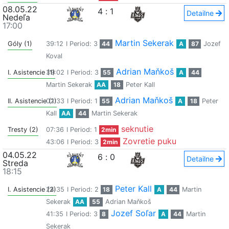
08.05.22
4
:
1
Detailne
Nedeľa
17:00
Martin Sekerak
Góly (1)
39:12
I Period: 3
44
A
87
Jozef
Koval
Adrian Maňkoš
I. Asistencie (1)
39:02
I Period: 3
55
A
44
Martin Sekerak
AA
18
Peter Kall
Adrian Maňkoš
II. Asistencie (1)
02:33
I Period: 1
55
A
18
Peter
Kall
AA
44
Martin Sekerak
seknutie
Tresty (2)
07:36
I Period: 1
2min
Zovretie puku
43:06
I Period: 3
2min
04.05.22
6
:
0
Detailne
Streda
18:15
Peter Kall
I. Asistencie (2)
24:35
I Period: 2
18
A
44
Martin
Sekerak
AA
55
Adrian Maňkoš
Jozef Soľar
41:35
I Period: 3
8
A
44
Martin
Sekerak