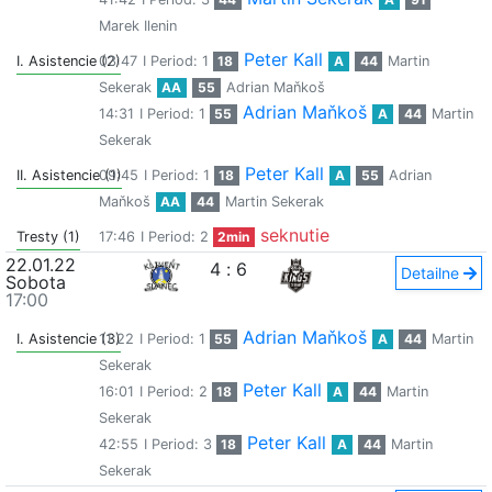
Marek Ilenin
Peter Kall
I. Asistencie (2)
03:47
I Period: 1
18
A
44
Martin
Sekerak
AA
55
Adrian Maňkoš
Adrian Maňkoš
14:31
I Period: 1
55
A
44
Martin
Sekerak
Peter Kall
II. Asistencie (1)
09:45
I Period: 1
18
A
55
Adrian
Maňkoš
AA
44
Martin Sekerak
seknutie
Tresty (1)
17:46
I Period: 2
2min
22.01.22
4
:
6
Detailne
Sobota
17:00
Adrian Maňkoš
I. Asistencie (3)
11:22
I Period: 1
55
A
44
Martin
Sekerak
Peter Kall
16:01
I Period: 2
18
A
44
Martin
Sekerak
Peter Kall
42:55
I Period: 3
18
A
44
Martin
Sekerak