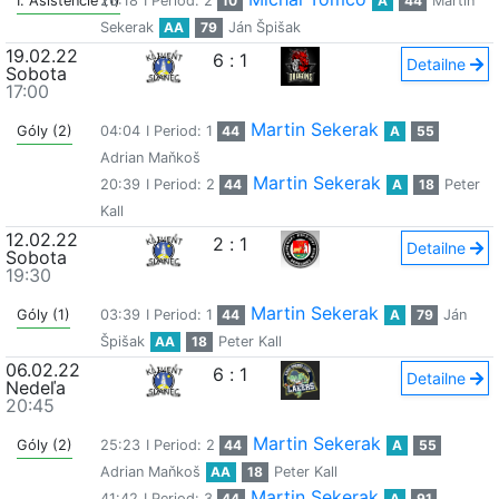
I. Asistencie (1)
26:18
I Period: 2
10
A
44
Martin
Sekerak
AA
79
Ján Špišak
19.02.22
6
:
1
Detailne
Sobota
17:00
Martin Sekerak
Góly (2)
04:04
I Period: 1
44
A
55
Adrian Maňkoš
Martin Sekerak
20:39
I Period: 2
44
A
18
Peter
Kall
12.02.22
2
:
1
Detailne
Sobota
19:30
Martin Sekerak
Góly (1)
03:39
I Period: 1
44
A
79
Ján
Špišak
AA
18
Peter Kall
06.02.22
6
:
1
Detailne
Nedeľa
20:45
Martin Sekerak
Góly (2)
25:23
I Period: 2
44
A
55
Adrian Maňkoš
AA
18
Peter Kall
Martin Sekerak
41:42
I Period: 3
44
A
91