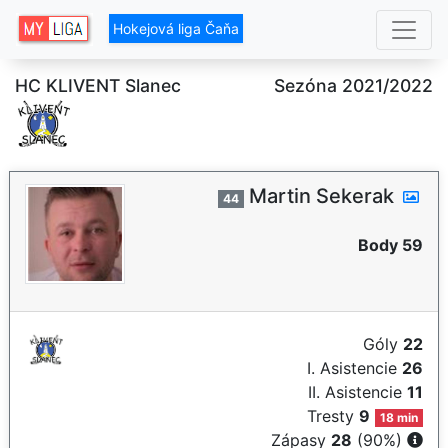
Hokejová liga Čaňa
HC KLIVENT Slanec
Sezóna 2021/2022
Martin Sekerak
44
Body 59
Góly
22
I. Asistencie
26
II. Asistencie
11
Tresty
9
18 min
Zápasy
28
(90%)