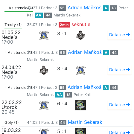
Adrian Maňkoš
II. Asistencie (1)
44:37
I Period: 3
55
A
18
Peter
Kall
AA
44
Martin Sekerak
seknutie
Tresty (1)
35:07
I Period: 3
2min
01.05.22
3
:
1
Detailne
Nedeľa
17:00
Adrian Maňkoš
I. Asistencie (1)
30:42
I Period: 3
55
A
44
Martin Sekerak
24.04.22
3
:
4
Detailne
Nedeľa
17:00
Adrian Maňkoš
I. Asistencie (1)
29:47
I Period: 2
55
A
44
Martin Sekerak
AA
18
Peter Kall
22.03.22
6
:
4
Detailne
Utorok
20:45
Martin Sekerak
Góly (1)
44:02
I Period: 3
44
19.03.22
5
:
1
Detailne