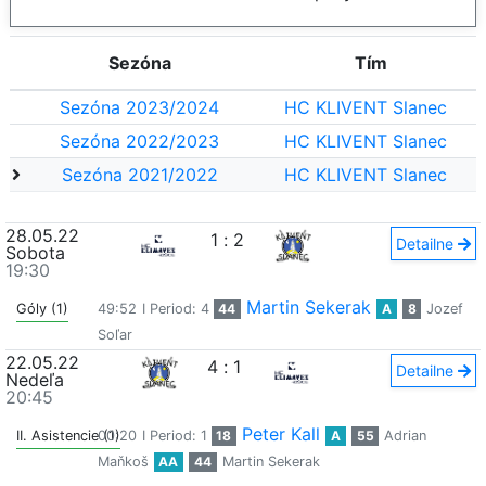
Sezóna
Tím
Sezóna 2023/2024
HC KLIVENT Slanec
Sezóna 2022/2023
HC KLIVENT Slanec
Sezóna 2021/2022
HC KLIVENT Slanec
28.05.22
1
:
2
Detailne
Sobota
19:30
Martin Sekerak
Góly (1)
49:52
I Period: 4
44
A
8
Jozef
Soľar
22.05.22
4
:
1
Detailne
Nedeľa
20:45
Peter Kall
II. Asistencie (1)
00:20
I Period: 1
18
A
55
Adrian
Maňkoš
AA
44
Martin Sekerak