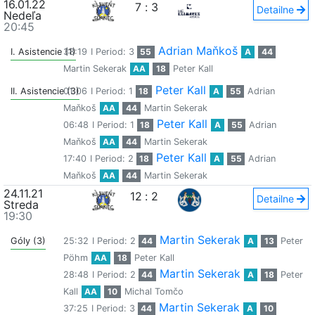
16.01.22
7
:
3
Detailne
Nedeľa
20:45
Adrian Maňkoš
I. Asistencie (1)
38:19
I Period: 3
55
A
44
Martin Sekerak
AA
18
Peter Kall
Peter Kall
II. Asistencie (3)
01:06
I Period: 1
18
A
55
Adrian
Maňkoš
AA
44
Martin Sekerak
Peter Kall
06:48
I Period: 1
18
A
55
Adrian
Maňkoš
AA
44
Martin Sekerak
Peter Kall
17:40
I Period: 2
18
A
55
Adrian
Maňkoš
AA
44
Martin Sekerak
24.11.21
12
:
2
Detailne
Streda
19:30
Martin Sekerak
Góly (3)
25:32
I Period: 2
44
A
13
Peter
Pöhm
AA
18
Peter Kall
Martin Sekerak
28:48
I Period: 2
44
A
18
Peter
Kall
AA
10
Michal Tomčo
Martin Sekerak
37:25
I Period: 3
44
A
10