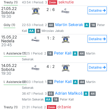
seknutie
Tresty (1)
43:54
I Period: 3
2min
21.05.22
2
:
6
Detailne
Sobota
19:30
Martin Sekerak
Góly (1)
22:53
I Period: 2
44
A
18
Peter
Kall
AA
9
Miroslav Jakab
15.05.22
1
:
2
Detailne
Nedeľa
20:45
Peter Kall
I. Asistencie (1)
17:25
I Period: 2
18
A
44
Martin
Sekerak
14.05.22
4
:
2
Detailne
Sobota
19:30
Peter Kall
I. Asistencie (2)
08:03
I Period: 1
18
A
44
Martin
Sekerak
Adrian Maňkoš
36:47
I Period: 3
55
A
44
Martin Sekerak
AA
18
Peter Kall
držanie
Tresty (1)
21:31
I Period: 2
2min