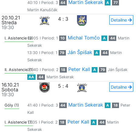
Martin Sekerak
40:10
I Period: 3
44
A
77
Martin Kanuščák
20.10.21
4
:
3
Detailne
Streda
19:30
Michal Tomčo
I. Asistencie (2)
04:05
I Period: 1
10
A
44
Martin
Sekerak
Ján Špišak
13:30
I Period: 1
79
A
44
Martin
Sekerak
Peter Kall
II. Asistencie (1)
25:40
I Period: 2
18
A
79
Ján Špišak
AA
44
Martin Sekerak
16.10.21
5
:
4
Detailne
Sobota
19:30
Martin Sekerak
Góly (1)
41:40
I Period: 3
44
A
18
Peter
Kall
Peter Kall
I. Asistencie (1)
17:35
I Period: 2
18
A
44
Martin
Sekerak