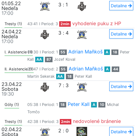
01.05.22
3
:
1
Detailne
Nedeľa
17:00
vyhodenie puku z HP
Tresty (1)
43:41
I Period: 3
2min
24.04.22
3
:
4
Detailne
Nedeľa
17:00
Adrian Maňkoš
I. Asistencie (1)
04:30
I Period: 1
55
A
18
Peter
Kall
AA
87
Jozef Koval
Adrian Maňkoš
II. Asistencie (1)
29:47
I Period: 2
55
A
44
Martin Sekerak
AA
18
Peter Kall
23.04.22
7
:
3
Detailne
Sobota
19:30
Peter Kall
Góly (1)
05:38
I Period: 1
18
A
10
Michal
Tomčo
nedovolené bránenie
Tresty (1)
42:38
I Period: 3
2min
02.04.22
2
:
0
Detailne
Sobota