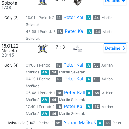
Detailne
Sobota
17:00
Peter Kall
Góly (2)
16:01
I Period: 2
18
A
44
Martin
Sekerak
Peter Kall
42:55
I Period: 3
18
A
44
Martin
Sekerak
16.01.22
7
:
3
Detailne
Nedeľa
20:45
Peter Kall
Góly (4)
01:06
I Period: 1
18
A
55
Adrian
Maňkoš
AA
44
Martin Sekerak
Peter Kall
04:19
I Period: 1
18
A
55
Adrian
Maňkoš
Peter Kall
06:48
I Period: 1
18
A
55
Adrian
Maňkoš
AA
44
Martin Sekerak
Peter Kall
17:40
I Period: 2
18
A
55
Adrian
Maňkoš
AA
44
Martin Sekerak
Adrian Maňkoš
I. Asistencie (1)
11:47
I Period: 1
55
A
18
Peter