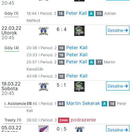
20:45
Peter Kall
Góly (1)
18:44
I Period: 2
18
A
55
Adrian
Maňkoš
22.03.22
6
:
4
Detailne
Utorok
20:45
Peter Kall
Góly (4)
20:38
I Period: 2
18
Peter Kall
23:33
I Period: 2
18
Peter Kall
25:57
I Period: 2
18
A
77
Martin
Kanuščák
Peter Kall
43:08
I Period: 3
18
19.03.22
5
:
1
Detailne
Sobota
20:45
Martin Sekerak
I. Asistencie (1)
04:46
I Period: 1
44
A
18
Peter
Kall
podrazenie
Tresty (1)
39:02
I Period: 3
2min
05.03.22
0
:
5
Detailne