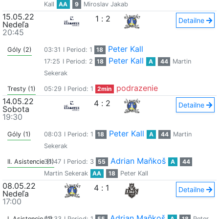
Kall
AA
9
Miroslav Jakab
15.05.22
1
:
2
Detailne
Nedeľa
20:45
Peter Kall
Góly (2)
03:31
I Period: 1
18
Peter Kall
17:25
I Period: 2
18
A
44
Martin
Sekerak
podrazenie
Tresty (1)
05:29
I Period: 1
2min
14.05.22
4
:
2
Detailne
Sobota
19:30
Peter Kall
Góly (1)
08:03
I Period: 1
18
A
44
Martin
Sekerak
Adrian Maňkoš
II. Asistencie (1)
36:47
I Period: 3
55
A
44
Martin Sekerak
AA
18
Peter Kall
08.05.22
4
:
1
Detailne
Nedeľa
17:00
Adrian Maňkoš
I. Asistencie (1)
02:33
I Period: 1
55
A
18
Peter