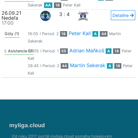
Sekerak
AA
18
Peter Kall
26.09.21
3
:
4
Detailne
Nedeľa
17:00
Peter Kall
Góly (1)
16:05
I Period: 2
18
A
44
Martin
Sekerak
Adrian Maňkoš
I. Asistencie (2)
09:05
I Period: 1
55
A
18
Peter
Kall
Martin Sekerak
28:45
I Period: 2
44
A
18
Peter
Kall
myliga.cloud
Od roku 2017 portál myliga.cloud pomáha hokejovým