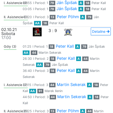
Ján Špišak
I. Asistencie (2)
00:55
I Period: 1
79
A
18
Peter Kall
Ján Špišak
03:05
I Period: 1
79
A
18
Peter Kall
Peter Pöhm
II. Asistencie (1)
42:20
I Period: 3
13
A
79
Ján
Špišak
AA
18
Peter Kall
02.10.21
3
:
9
Detailne
Sobota
17:00
Peter Kall
Góly (3)
01:25
I Period: 1
18
A
79
Ján Špišak
AA
44
Martin Sekerak
Peter Kall
26:30
I Period: 2
18
A
44
Martin
Sekerak
AA
79
Ján Špišak
Peter Kall
36:40
I Period: 3
18
A
44
Martin
Sekerak
Martin Sekerak
I. Asistencie (2)
32:15
I Period: 3
44
A
18
Peter
Kall
AA
91
Marek Ilenin
Martin Sekerak
44:50
I Period: 3
44
A
18
Peter
Kall
Peter Pöhm
II. Asistencie (1)
38:25
I Period: 3
13
A
44
Martin