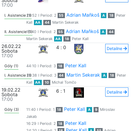
Sobota
17:00
Adrian Maňkoš
I. Asistencie (1)
28:52
I Period: 2
55
A
18
Peter
Kall
AA
44
Martin Sekerak
Adrian Maňkoš
II. Asistencie (1)
15:40
I Period: 2
55
A
44
Martin Sekerak
AA
18
Peter Kall
26.02.22
4
:
0
Detailne
Sobota
17:00
Peter Kall
Góly (1)
44:10
I Period: 3
18
Martin Sekerak
I. Asistencie (1)
38:38
I Period: 3
44
A
18
Peter
Kall
AA
10
Michal Tomčo
19.02.22
6
:
1
Detailne
Sobota
17:00
Peter Kall
Góly (3)
11:40
I Period: 1
18
A
9
Miroslav
Jakab
Peter Kall
16:29
I Period: 2
18
Peter Kall
24:20
I Period: 2
18
A
55
Adrian