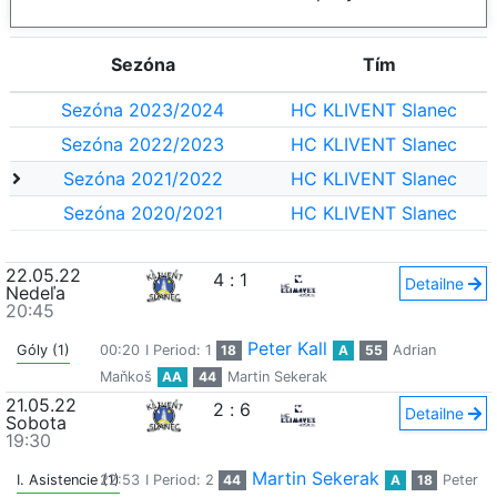
Sezóna
Tím
Sezóna 2023/2024
HC KLIVENT Slanec
Sezóna 2022/2023
HC KLIVENT Slanec
Sezóna 2021/2022
HC KLIVENT Slanec
Sezóna 2020/2021
HC KLIVENT Slanec
22.05.22
4
:
1
Detailne
Nedeľa
20:45
Peter Kall
Góly (1)
00:20
I Period: 1
18
A
55
Adrian
Maňkoš
AA
44
Martin Sekerak
21.05.22
2
:
6
Detailne
Sobota
19:30
Martin Sekerak
I. Asistencie (1)
22:53
I Period: 2
44
A
18
Peter