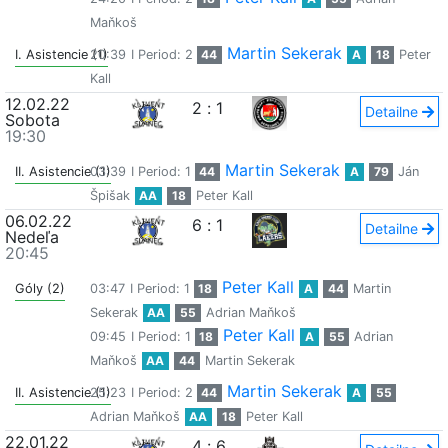
Maňkoš
Martin Sekerak
I. Asistencie (1)
20:39
I Period: 2
44
A
18
Peter
Kall
12.02.22
2
:
1
Detailne
Sobota
19:30
Martin Sekerak
II. Asistencie (1)
03:39
I Period: 1
44
A
79
Ján
Špišak
AA
18
Peter Kall
06.02.22
6
:
1
Detailne
Nedeľa
20:45
Peter Kall
Góly (2)
03:47
I Period: 1
18
A
44
Martin
Sekerak
AA
55
Adrian Maňkoš
Peter Kall
09:45
I Period: 1
18
A
55
Adrian
Maňkoš
AA
44
Martin Sekerak
Martin Sekerak
II. Asistencie (1)
25:23
I Period: 2
44
A
55
Adrian Maňkoš
AA
18
Peter Kall
22.01.22
4
:
6