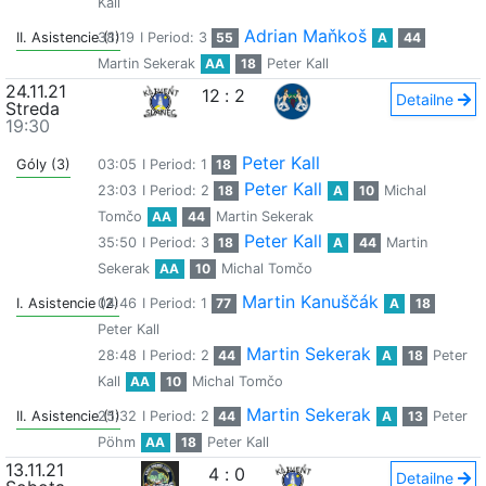
Kall
Adrian Maňkoš
II. Asistencie (1)
38:19
I Period: 3
55
A
44
Martin Sekerak
AA
18
Peter Kall
24.11.21
12
:
2
Detailne
Streda
19:30
Peter Kall
Góly (3)
03:05
I Period: 1
18
Peter Kall
23:03
I Period: 2
18
A
10
Michal
Tomčo
AA
44
Martin Sekerak
Peter Kall
35:50
I Period: 3
18
A
44
Martin
Sekerak
AA
10
Michal Tomčo
Martin Kanuščák
I. Asistencie (2)
04:46
I Period: 1
77
A
18
Peter Kall
Martin Sekerak
28:48
I Period: 2
44
A
18
Peter
Kall
AA
10
Michal Tomčo
Martin Sekerak
II. Asistencie (1)
25:32
I Period: 2
44
A
13
Peter
Pöhm
AA
18
Peter Kall
13.11.21
4
:
0
Detailne