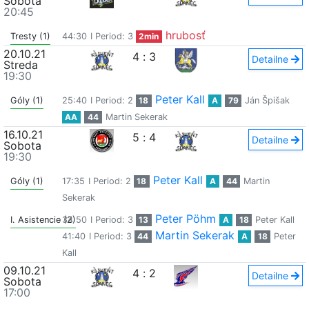
Sobota
20:45
hrubosť
Tresty (1)
44:30
I Period: 3
2min
20.10.21
4
:
3
Detailne
Streda
19:30
Peter Kall
Góly (1)
25:40
I Period: 2
18
A
79
Ján Špišak
AA
44
Martin Sekerak
16.10.21
5
:
4
Detailne
Sobota
19:30
Peter Kall
Góly (1)
17:35
I Period: 2
18
A
44
Martin
Sekerak
Peter Pöhm
I. Asistencie (2)
34:50
I Period: 3
13
A
18
Peter Kall
Martin Sekerak
41:40
I Period: 3
44
A
18
Peter
Kall
09.10.21
4
:
2
Detailne
Sobota
17:00