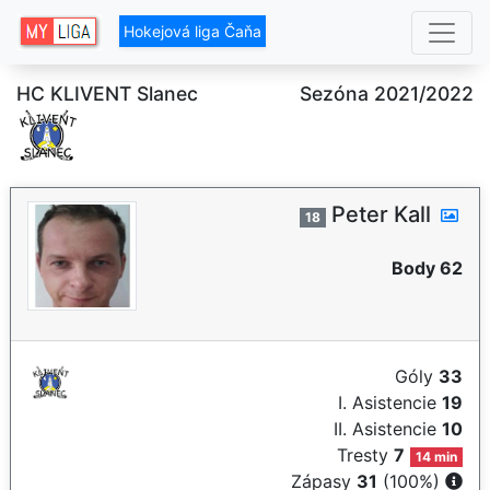
Hokejová liga Čaňa
HC KLIVENT Slanec
Sezóna 2021/2022
Peter Kall
18
Body 62
Góly
33
I. Asistencie
19
II. Asistencie
10
Tresty
7
14 min
Zápasy
31
(100%)