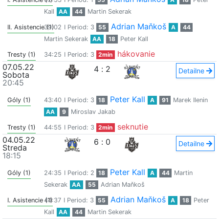
Kall
AA
44
Martin Sekerak
Adrian Maňkoš
II. Asistencie (1)
39:02
I Period: 3
55
A
44
Martin Sekerak
AA
18
Peter Kall
hákovanie
Tresty (1)
34:25
I Period: 3
2min
07.05.22
4
:
2
Detailne
Sobota
20:45
Peter Kall
Góly (1)
43:40
I Period: 3
18
A
91
Marek Ilenin
AA
9
Miroslav Jakab
seknutie
Tresty (1)
44:55
I Period: 3
2min
04.05.22
6
:
0
Detailne
Streda
18:15
Peter Kall
Góly (1)
24:35
I Period: 2
18
A
44
Martin
Sekerak
AA
55
Adrian Maňkoš
Adrian Maňkoš
I. Asistencie (1)
44:37
I Period: 3
55
A
18
Peter
Kall
AA
44
Martin Sekerak