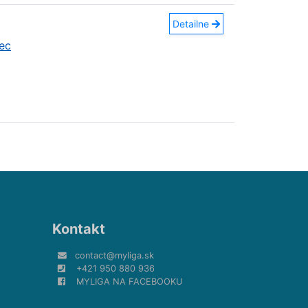
Detailne
ec
Kontakt
contact@myliga.sk
+421 950 880 936
MYLIGA NA FACEBOOKU