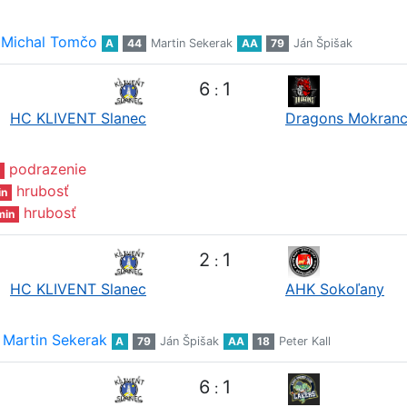
Michal Tomčo
A
44
Martin Sekerak
AA
79
Ján Špišak
6
1
:
HC KLIVENT Slanec
Dragons Mokran
podrazenie
hrubosť
in
hrubosť
min
2
1
:
HC KLIVENT Slanec
AHK Sokoľany
Martin Sekerak
A
79
Ján Špišak
AA
18
Peter Kall
6
1
: