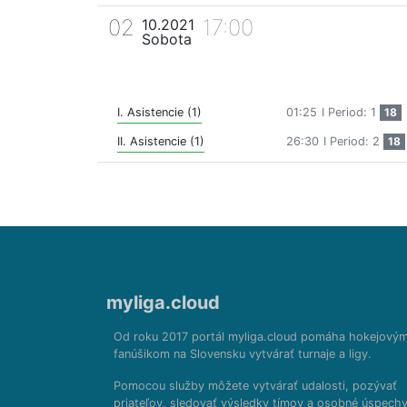
02
17:00
10.2021
Sobota
I. Asistencie (1)
01:25
I Period: 1
18
II. Asistencie (1)
26:30
I Period: 2
18
myliga.cloud
Od roku 2017 portál myliga.cloud pomáha hokejový
fanúšikom na Slovensku vytvárať turnaje a ligy.
Pomocou služby môžete vytvárať udalosti, pozývať
priateľov, sledovať výsledky tímov a osobné úspechy