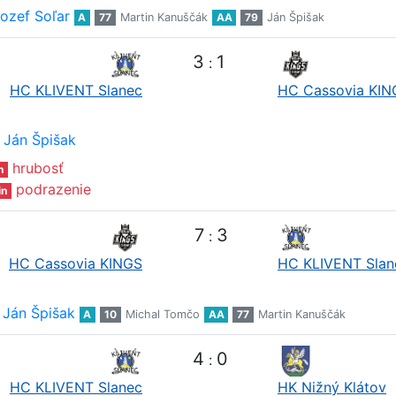
ozef Soľar
A
77
Martin Kanuščák
AA
79
Ján Špišak
3
1
:
HC KLIVENT Slanec
HC Cassovia KIN
Ján Špišak
hrubosť
n
podrazenie
in
7
3
:
HC Cassovia KINGS
HC KLIVENT Slan
Ján Špišak
A
10
Michal Tomčo
AA
77
Martin Kanuščák
4
0
:
HC KLIVENT Slanec
HK Nižný Klátov