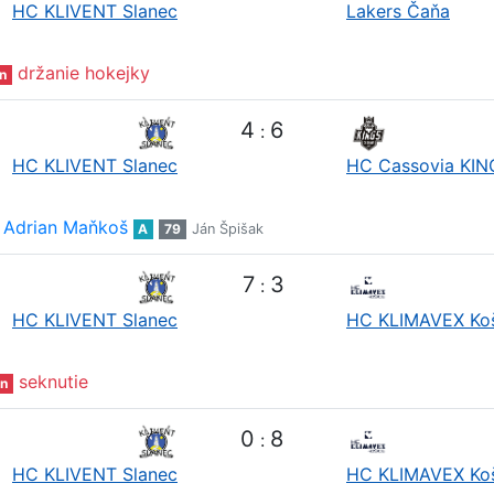
HC KLIVENT Slanec
Lakers Čaňa
držanie hokejky
n
4
6
:
HC KLIVENT Slanec
HC Cassovia KIN
Adrian Maňkoš
A
79
Ján Špišak
7
3
:
HC KLIVENT Slanec
HC KLIMAVEX Ko
seknutie
n
0
8
:
HC KLIVENT Slanec
HC KLIMAVEX Ko