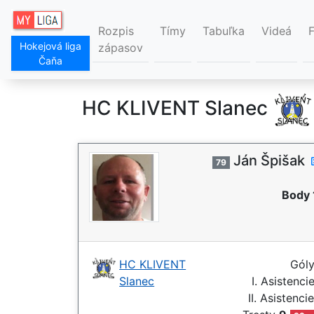
Rozpis
Tímy
Tabuľka
Videá
Hokejová liga
zápasov
Čaňa
HC KLIVENT Slanec
Ján Špišak
79
Body 
HC KLIVENT
Gól
Slanec
I. Asistenci
II. Asistenci