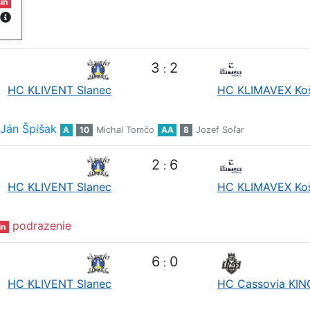
in
3
2
:
HC KLIVENT Slanec
HC KLIMAVEX Ko
Ján Špišak
A
10
Michal Tomčo
AA
8
Jozef Soľar
2
6
:
HC KLIVENT Slanec
HC KLIMAVEX Ko
podrazenie
in
6
0
:
HC KLIVENT Slanec
HC Cassovia KIN