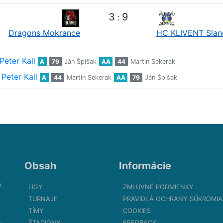
3
9
:
Dragons Mokrance
HC KLIVENT Slan
Peter Kall
A
79
Ján Špišak
AA
44
Martin Sekerak
Peter Kall
A
44
Martin Sekerak
AA
79
Ján Špišak
Obsah
Informácie
m
LIGY
ZMLUVNÉ PODMIENKY
TURNAJE
PRAVIDLÁ OCHRANY SÚKROMIA
TÍMY
COOKIES
.
ŠTADIÓNY
FEEDBACK