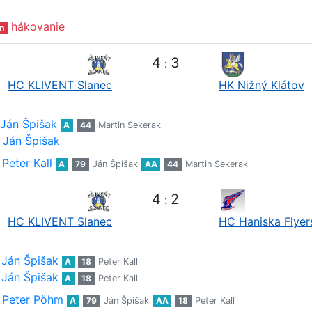
hákovanie
n
4
3
:
HC KLIVENT Slanec
HK Nižný Klátov
Ján Špišak
A
44
Martin Sekerak
Ján Špišak
Peter Kall
A
79
Ján Špišak
AA
44
Martin Sekerak
4
2
:
HC KLIVENT Slanec
HC Haniska Flyer
Ján Špišak
A
18
Peter Kall
Ján Špišak
A
18
Peter Kall
Peter Pöhm
A
79
Ján Špišak
AA
18
Peter Kall