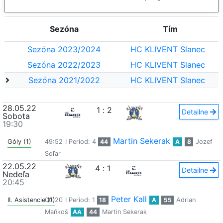
Sezóna
Tím
Sezóna 2023/2024
HC KLIVENT Slanec
Sezóna 2022/2023
HC KLIVENT Slanec
Sezóna 2021/2022
HC KLIVENT Slanec
28.05.22
1
:
2
Detailne
Sobota
19:30
Martin Sekerak
Góly (1)
49:52
I Period: 4
44
A
8
Jozef
Soľar
22.05.22
4
:
1
Detailne
Nedeľa
20:45
Peter Kall
II. Asistencie (1)
00:20
I Period: 1
18
A
55
Adrian
Maňkoš
AA
44
Martin Sekerak