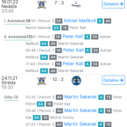
16.01.22
7
:
3
Detailne
Nedeľa
20:45
Adrian Maňkoš
I. Asistencie (1)
38:19
I Period: 3
55
A
44
Martin Sekerak
AA
18
Peter Kall
Peter Kall
II. Asistencie (3)
01:06
I Period: 1
18
A
55
Adrian
Maňkoš
AA
44
Martin Sekerak
Peter Kall
06:48
I Period: 1
18
A
55
Adrian
Maňkoš
AA
44
Martin Sekerak
Peter Kall
17:40
I Period: 2
18
A
55
Adrian
Maňkoš
AA
44
Martin Sekerak
24.11.21
12
:
2
Detailne
Streda
19:30
Martin Sekerak
Góly (3)
25:32
I Period: 2
44
A
13
Peter
Pöhm
AA
18
Peter Kall
Martin Sekerak
28:48
I Period: 2
44
A
18
Peter
Kall
AA
10
Michal Tomčo
Martin Sekerak
37:25
I Period: 3
44
A
10