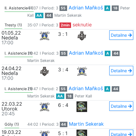
Adrian Maňkoš
II. Asistencie (1)
44:37
I Period: 3
55
A
18
Peter
Kall
AA
44
Martin Sekerak
seknutie
Tresty (1)
35:07
I Period: 3
2min
01.05.22
3
:
1
Detailne
Nedeľa
17:00
Adrian Maňkoš
I. Asistencie (1)
30:42
I Period: 3
55
A
44
Martin Sekerak
24.04.22
3
:
4
Detailne
Nedeľa
17:00
Adrian Maňkoš
I. Asistencie (1)
29:47
I Period: 2
55
A
44
Martin Sekerak
AA
18
Peter Kall
22.03.22
6
:
4
Detailne
Utorok
20:45
Martin Sekerak
Góly (1)
44:02
I Period: 3
44
19.03.22
5
:
1
Detailne