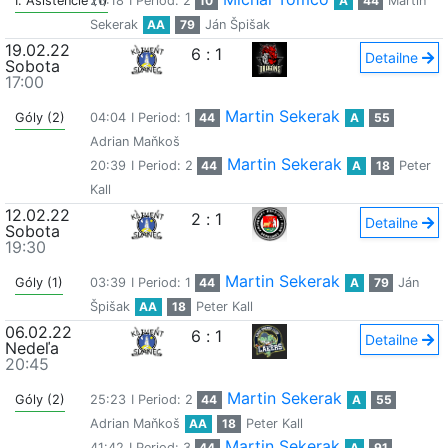
I. Asistencie (1)
26:18
I Period: 2
10
A
44
Martin
Sekerak
AA
79
Ján Špišak
19.02.22
6
:
1
Detailne
Sobota
17:00
Martin Sekerak
Góly (2)
04:04
I Period: 1
44
A
55
Adrian Maňkoš
Martin Sekerak
20:39
I Period: 2
44
A
18
Peter
Kall
12.02.22
2
:
1
Detailne
Sobota
19:30
Martin Sekerak
Góly (1)
03:39
I Period: 1
44
A
79
Ján
Špišak
AA
18
Peter Kall
06.02.22
6
:
1
Detailne
Nedeľa
20:45
Martin Sekerak
Góly (2)
25:23
I Period: 2
44
A
55
Adrian Maňkoš
AA
18
Peter Kall
Martin Sekerak
41:42
I Period: 3
44
A
91