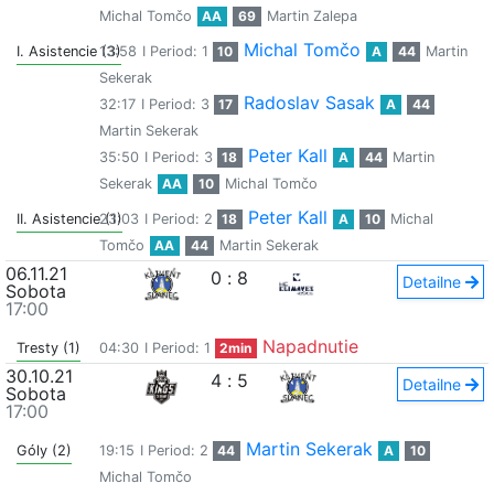
Michal Tomčo
AA
69
Martin Zalepa
Michal Tomčo
I. Asistencie (3)
13:58
I Period: 1
10
A
44
Martin
Sekerak
Radoslav Sasak
32:17
I Period: 3
17
A
44
Martin Sekerak
Peter Kall
35:50
I Period: 3
18
A
44
Martin
Sekerak
AA
10
Michal Tomčo
Peter Kall
II. Asistencie (1)
23:03
I Period: 2
18
A
10
Michal
Tomčo
AA
44
Martin Sekerak
06.11.21
0
:
8
Detailne
Sobota
17:00
Napadnutie
Tresty (1)
04:30
I Period: 1
2min
30.10.21
4
:
5
Detailne
Sobota
17:00
Martin Sekerak
Góly (2)
19:15
I Period: 2
44
A
10
Michal Tomčo