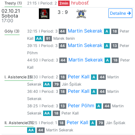
hrubosť
Tresty (1)
21:15
I Period: 2
2min
02.10.21
3
:
9
Detailne
Sobota
17:00
Martin Sekerak
Góly (3)
32:15
I Period: 3
44
A
18
Peter
Kall
AA
91
Marek Ilenin
Martin Sekerak
39:15
I Period: 3
44
A
13
Peter
Pöhm
Martin Sekerak
44:50
I Period: 3
44
A
18
Peter
Kall
Peter Kall
I. Asistencie (3)
26:30
I Period: 2
18
A
44
Martin
Sekerak
AA
79
Ján Špišak
Peter Kall
36:40
I Period: 3
18
A
44
Martin
Sekerak
Peter Pöhm
38:25
I Period: 3
13
A
44
Martin
Sekerak
AA
18
Peter Kall
Peter Kall
II. Asistencie (1)
01:25
I Period: 1
18
A
79
Ján Špišak
AA
44
Martin Sekerak