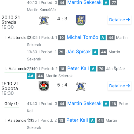
Martin Sekerak
40:10
I Period: 3
44
A
77
Martin Kanuščák
20.10.21
4
:
3
Detailne
Streda
19:30
Michal Tomčo
I. Asistencie (2)
04:05
I Period: 1
10
A
44
Martin
Sekerak
Ján Špišak
13:30
I Period: 1
79
A
44
Martin
Sekerak
Peter Kall
II. Asistencie (1)
25:40
I Period: 2
18
A
79
Ján Špišak
AA
44
Martin Sekerak
16.10.21
5
:
4
Detailne
Sobota
19:30
Martin Sekerak
Góly (1)
41:40
I Period: 3
44
A
18
Peter
Kall
Peter Kall
I. Asistencie (1)
17:35
I Period: 2
18
A
44
Martin
Sekerak