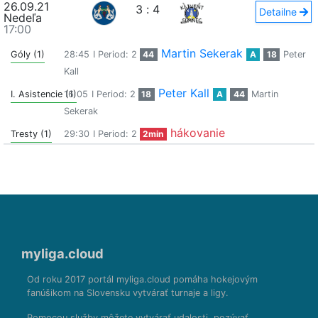
26.09.21
3
:
4
Detailne
Nedeľa
17:00
Martin Sekerak
Góly (1)
28:45
I Period: 2
44
A
18
Peter
Kall
Peter Kall
I. Asistencie (1)
16:05
I Period: 2
18
A
44
Martin
Sekerak
hákovanie
Tresty (1)
29:30
I Period: 2
2min
myliga.cloud
Od roku 2017 portál myliga.cloud pomáha hokejovým
fanúšikom na Slovensku vytvárať turnaje a ligy.
Pomocou služby môžete vytvárať udalosti, pozývať