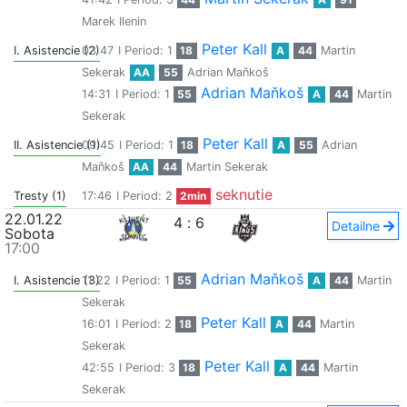
Marek Ilenin
Peter Kall
I. Asistencie (2)
03:47
I Period: 1
18
A
44
Martin
Sekerak
AA
55
Adrian Maňkoš
Adrian Maňkoš
14:31
I Period: 1
55
A
44
Martin
Sekerak
Peter Kall
II. Asistencie (1)
09:45
I Period: 1
18
A
55
Adrian
Maňkoš
AA
44
Martin Sekerak
seknutie
Tresty (1)
17:46
I Period: 2
2min
22.01.22
4
:
6
Detailne
Sobota
17:00
Adrian Maňkoš
I. Asistencie (3)
11:22
I Period: 1
55
A
44
Martin
Sekerak
Peter Kall
16:01
I Period: 2
18
A
44
Martin
Sekerak
Peter Kall
42:55
I Period: 3
18
A
44
Martin
Sekerak