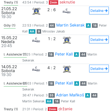
seknutie
Tresty (1)
43:54
I Period: 3
2min
21.05.22
2
:
6
Detailne
Sobota
19:30
Martin Sekerak
Góly (1)
22:53
I Period: 2
44
A
18
Peter
Kall
AA
9
Miroslav Jakab
15.05.22
1
:
2
Detailne
Nedeľa
20:45
Peter Kall
I. Asistencie (1)
17:25
I Period: 2
18
A
44
Martin
Sekerak
14.05.22
4
:
2
Detailne
Sobota
19:30
Peter Kall
I. Asistencie (2)
08:03
I Period: 1
18
A
44
Martin
Sekerak
Adrian Maňkoš
36:47
I Period: 3
55
A
44
Martin Sekerak
AA
18
Peter Kall
držanie
Tresty (1)
21:31
I Period: 2
2min