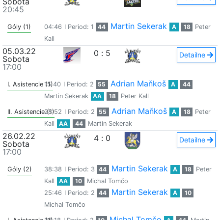
Sobota
20:45
Martin Sekerak
Góly (1)
04:46
I Period: 1
44
A
18
Peter
Kall
05.03.22
0
:
5
Detailne
Sobota
17:00
Adrian Maňkoš
I. Asistencie (1)
15:40
I Period: 2
55
A
44
Martin Sekerak
AA
18
Peter Kall
Adrian Maňkoš
II. Asistencie (1)
28:52
I Period: 2
55
A
18
Peter
Kall
AA
44
Martin Sekerak
26.02.22
4
:
0
Detailne
Sobota
17:00
Martin Sekerak
Góly (2)
38:38
I Period: 3
44
A
18
Peter
Kall
AA
10
Michal Tomčo
Martin Sekerak
25:46
I Period: 2
44
A
10
Michal Tomčo
Michal Tomčo