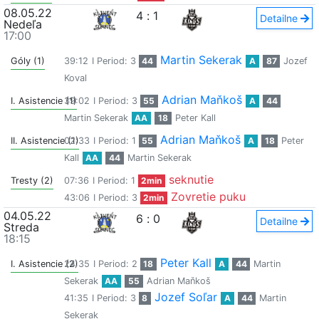
08.05.22
4
:
1
Detailne
Nedeľa
17:00
Martin Sekerak
Góly (1)
39:12
I Period: 3
44
A
87
Jozef
Koval
Adrian Maňkoš
I. Asistencie (1)
39:02
I Period: 3
55
A
44
Martin Sekerak
AA
18
Peter Kall
Adrian Maňkoš
II. Asistencie (1)
02:33
I Period: 1
55
A
18
Peter
Kall
AA
44
Martin Sekerak
seknutie
Tresty (2)
07:36
I Period: 1
2min
Zovretie puku
43:06
I Period: 3
2min
04.05.22
6
:
0
Detailne
Streda
18:15
Peter Kall
I. Asistencie (2)
24:35
I Period: 2
18
A
44
Martin
Sekerak
AA
55
Adrian Maňkoš
Jozef Soľar
41:35
I Period: 3
8
A
44
Martin
Sekerak