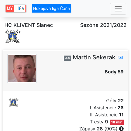
Hokejová liga Čaňa
HC KLIVENT Slanec
Sezóna 2021/2022
Martin Sekerak
44
Body 59
Góly
22
I. Asistencie
26
II. Asistencie
11
Tresty
9
18 min
Zápasy
28
(90%)