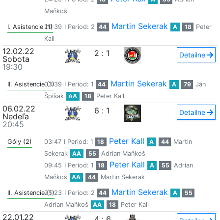
Maňkoš
Martin Sekerak
I. Asistencie (1)
20:39
I Period: 2
44
A
18
Peter
Kall
12.02.22
2
:
1
Detailne
Sobota
19:30
Martin Sekerak
II. Asistencie (1)
03:39
I Period: 1
44
A
79
Ján
Špišak
AA
18
Peter Kall
06.02.22
6
:
1
Detailne
Nedeľa
20:45
Peter Kall
Góly (2)
03:47
I Period: 1
18
A
44
Martin
Sekerak
AA
55
Adrian Maňkoš
Peter Kall
09:45
I Period: 1
18
A
55
Adrian
Maňkoš
AA
44
Martin Sekerak
Martin Sekerak
II. Asistencie (1)
25:23
I Period: 2
44
A
55
Adrian Maňkoš
AA
18
Peter Kall
22.01.22
4
:
6