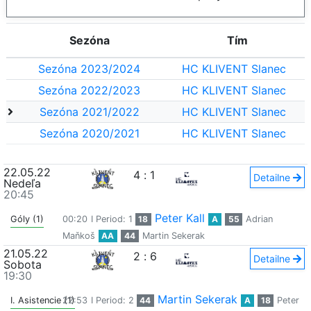
Sezóna
Tím
Sezóna 2023/2024
HC KLIVENT Slanec
Sezóna 2022/2023
HC KLIVENT Slanec
Sezóna 2021/2022
HC KLIVENT Slanec
Sezóna 2020/2021
HC KLIVENT Slanec
22.05.22
4
:
1
Detailne
Nedeľa
20:45
Peter Kall
Góly (1)
00:20
I Period: 1
18
A
55
Adrian
Maňkoš
AA
44
Martin Sekerak
21.05.22
2
:
6
Detailne
Sobota
19:30
Martin Sekerak
I. Asistencie (1)
22:53
I Period: 2
44
A
18
Peter