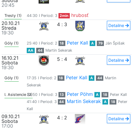
Sobota
20:45
hrubosť
Tresty (1)
44:30
I Period: 3
2min
20.10.21
4
:
3
Detailne
Streda
19:30
Peter Kall
Góly (1)
25:40
I Period: 2
18
A
79
Ján Špišak
AA
44
Martin Sekerak
16.10.21
5
:
4
Detailne
Sobota
19:30
Peter Kall
Góly (1)
17:35
I Period: 2
18
A
44
Martin
Sekerak
Peter Pöhm
I. Asistencie (2)
34:50
I Period: 3
13
A
18
Peter Kall
Martin Sekerak
41:40
I Period: 3
44
A
18
Peter
Kall
09.10.21
4
:
2
Detailne
Sobota
17:00