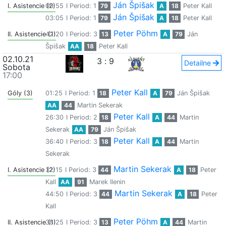
Ján Špišak
I. Asistencie (2)
00:55
I Period: 1
79
A
18
Peter Kall
Ján Špišak
03:05
I Period: 1
79
A
18
Peter Kall
Peter Pöhm
II. Asistencie (1)
42:20
I Period: 3
13
A
79
Ján
Špišak
AA
18
Peter Kall
02.10.21
3
:
9
Detailne
Sobota
17:00
Peter Kall
Góly (3)
01:25
I Period: 1
18
A
79
Ján Špišak
AA
44
Martin Sekerak
Peter Kall
26:30
I Period: 2
18
A
44
Martin
Sekerak
AA
79
Ján Špišak
Peter Kall
36:40
I Period: 3
18
A
44
Martin
Sekerak
Martin Sekerak
I. Asistencie (2)
32:15
I Period: 3
44
A
18
Peter
Kall
AA
91
Marek Ilenin
Martin Sekerak
44:50
I Period: 3
44
A
18
Peter
Kall
Peter Pöhm
II. Asistencie (1)
38:25
I Period: 3
13
A
44
Martin