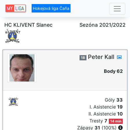
Hokejová liga Čaňa
HC KLIVENT Slanec
Sezóna 2021/2022
Peter Kall
18
Body 62
Góly
33
I. Asistencie
19
II. Asistencie
10
Tresty
7
14 min
Zápasy
31
(100%)