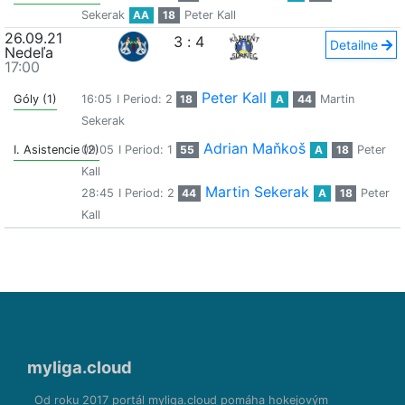
Sekerak
AA
18
Peter Kall
26.09.21
3
:
4
Detailne
Nedeľa
17:00
Peter Kall
Góly (1)
16:05
I Period: 2
18
A
44
Martin
Sekerak
Adrian Maňkoš
I. Asistencie (2)
09:05
I Period: 1
55
A
18
Peter
Kall
Martin Sekerak
28:45
I Period: 2
44
A
18
Peter
Kall
myliga.cloud
Od roku 2017 portál myliga.cloud pomáha hokejovým