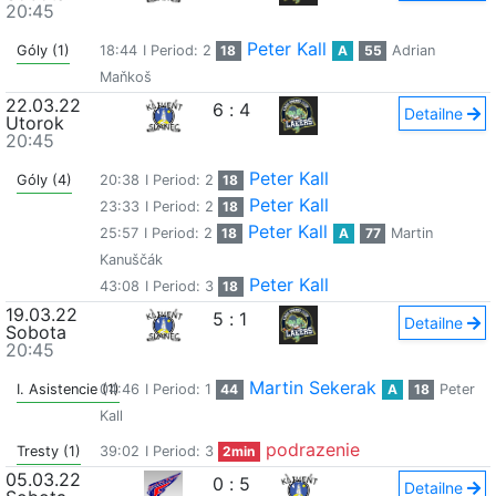
20:45
Peter Kall
Góly (1)
18:44
I Period: 2
18
A
55
Adrian
Maňkoš
22.03.22
6
:
4
Detailne
Utorok
20:45
Peter Kall
Góly (4)
20:38
I Period: 2
18
Peter Kall
23:33
I Period: 2
18
Peter Kall
25:57
I Period: 2
18
A
77
Martin
Kanuščák
Peter Kall
43:08
I Period: 3
18
19.03.22
5
:
1
Detailne
Sobota
20:45
Martin Sekerak
I. Asistencie (1)
04:46
I Period: 1
44
A
18
Peter
Kall
podrazenie
Tresty (1)
39:02
I Period: 3
2min
05.03.22
0
:
5
Detailne