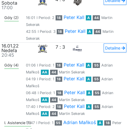
Detailne
Sobota
17:00
Peter Kall
Góly (2)
16:01
I Period: 2
18
A
44
Martin
Sekerak
Peter Kall
42:55
I Period: 3
18
A
44
Martin
Sekerak
16.01.22
7
:
3
Detailne
Nedeľa
20:45
Peter Kall
Góly (4)
01:06
I Period: 1
18
A
55
Adrian
Maňkoš
AA
44
Martin Sekerak
Peter Kall
04:19
I Period: 1
18
A
55
Adrian
Maňkoš
Peter Kall
06:48
I Period: 1
18
A
55
Adrian
Maňkoš
AA
44
Martin Sekerak
Peter Kall
17:40
I Period: 2
18
A
55
Adrian
Maňkoš
AA
44
Martin Sekerak
Adrian Maňkoš
I. Asistencie (1)
11:47
I Period: 1
55
A
18
Peter