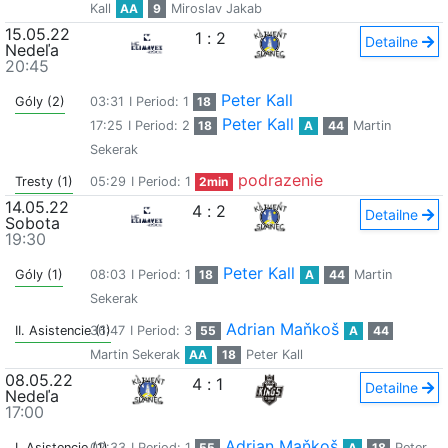
Kall
AA
9
Miroslav Jakab
15.05.22
1
:
2
Detailne
Nedeľa
20:45
Peter Kall
Góly (2)
03:31
I Period: 1
18
Peter Kall
17:25
I Period: 2
18
A
44
Martin
Sekerak
podrazenie
Tresty (1)
05:29
I Period: 1
2min
14.05.22
4
:
2
Detailne
Sobota
19:30
Peter Kall
Góly (1)
08:03
I Period: 1
18
A
44
Martin
Sekerak
Adrian Maňkoš
II. Asistencie (1)
36:47
I Period: 3
55
A
44
Martin Sekerak
AA
18
Peter Kall
08.05.22
4
:
1
Detailne
Nedeľa
17:00
Adrian Maňkoš
I. Asistencie (1)
02:33
I Period: 1
55
A
18
Peter