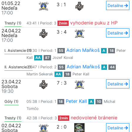
01.05.22
3
:
1
Detailne
Nedeľa
17:00
vyhodenie puku z HP
Tresty (1)
43:41
I Period: 3
2min
24.04.22
3
:
4
Detailne
Nedeľa
17:00
Adrian Maňkoš
I. Asistencie (1)
04:30
I Period: 1
55
A
18
Peter
Kall
AA
87
Jozef Koval
Adrian Maňkoš
II. Asistencie (1)
29:47
I Period: 2
55
A
44
Martin Sekerak
AA
18
Peter Kall
23.04.22
7
:
3
Detailne
Sobota
19:30
Peter Kall
Góly (1)
05:38
I Period: 1
18
A
10
Michal
Tomčo
nedovolené bránenie
Tresty (1)
42:38
I Period: 3
2min
02.04.22
2
:
0
Detailne
Sobota