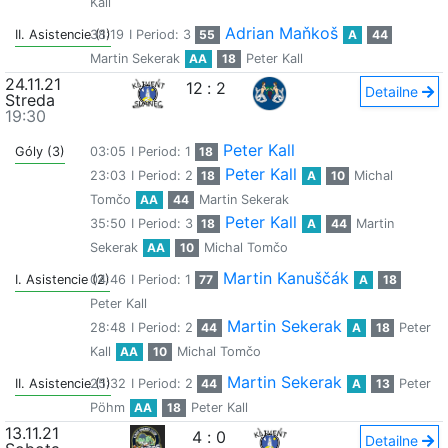
Kall
Adrian Maňkoš
II. Asistencie (1)
38:19
I Period: 3
55
A
44
Martin Sekerak
AA
18
Peter Kall
24.11.21
12
:
2
Detailne
Streda
19:30
Peter Kall
Góly (3)
03:05
I Period: 1
18
Peter Kall
23:03
I Period: 2
18
A
10
Michal
Tomčo
AA
44
Martin Sekerak
Peter Kall
35:50
I Period: 3
18
A
44
Martin
Sekerak
AA
10
Michal Tomčo
Martin Kanuščák
I. Asistencie (2)
04:46
I Period: 1
77
A
18
Peter Kall
Martin Sekerak
28:48
I Period: 2
44
A
18
Peter
Kall
AA
10
Michal Tomčo
Martin Sekerak
II. Asistencie (1)
25:32
I Period: 2
44
A
13
Peter
Pöhm
AA
18
Peter Kall
13.11.21
4
:
0
Detailne