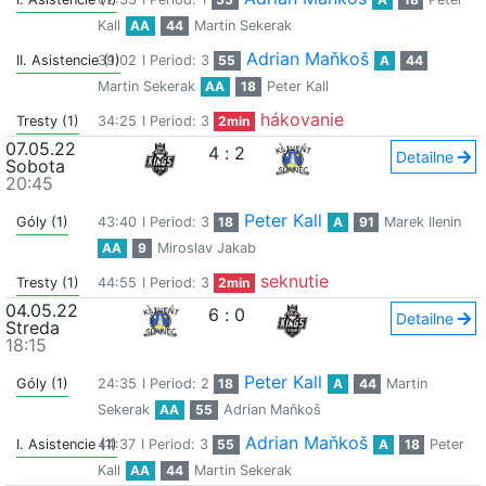
Kall
AA
44
Martin Sekerak
Adrian Maňkoš
II. Asistencie (1)
39:02
I Period: 3
55
A
44
Martin Sekerak
AA
18
Peter Kall
hákovanie
Tresty (1)
34:25
I Period: 3
2min
07.05.22
4
:
2
Detailne
Sobota
20:45
Peter Kall
Góly (1)
43:40
I Period: 3
18
A
91
Marek Ilenin
AA
9
Miroslav Jakab
seknutie
Tresty (1)
44:55
I Period: 3
2min
04.05.22
6
:
0
Detailne
Streda
18:15
Peter Kall
Góly (1)
24:35
I Period: 2
18
A
44
Martin
Sekerak
AA
55
Adrian Maňkoš
Adrian Maňkoš
I. Asistencie (1)
44:37
I Period: 3
55
A
18
Peter
Kall
AA
44
Martin Sekerak