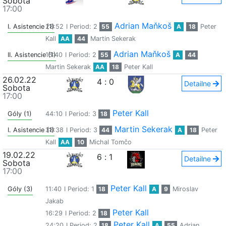
Sobota
17:00
Adrian Maňkoš
I. Asistencie (1)
28:52
I Period: 2
55
A
18
Peter
Kall
AA
44
Martin Sekerak
Adrian Maňkoš
II. Asistencie (1)
15:40
I Period: 2
55
A
44
Martin Sekerak
AA
18
Peter Kall
26.02.22
4
:
0
Detailne
Sobota
17:00
Peter Kall
Góly (1)
44:10
I Period: 3
18
Martin Sekerak
I. Asistencie (1)
38:38
I Period: 3
44
A
18
Peter
Kall
AA
10
Michal Tomčo
19.02.22
6
:
1
Detailne
Sobota
17:00
Peter Kall
Góly (3)
11:40
I Period: 1
18
A
9
Miroslav
Jakab
Peter Kall
16:29
I Period: 2
18
Peter Kall
24:20
I Period: 2
18
A
55
Adrian