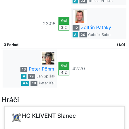
A
23
Tomáš Pribula
Gól
23:05
Zoltán Pataky
3:2
12
A
20
Gabriel Sabo
3 Period
(1:0)
Gól
42:20
Peter Pöhm
13
4:2
A
79
Ján Špišak
AA
18
Peter Kall
Hráči
HC KLIVENT Slanec