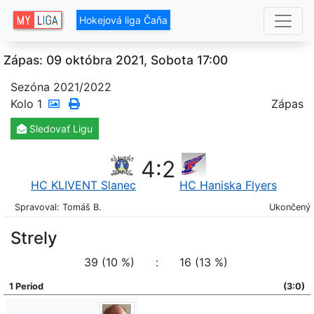
Hokejová liga Čaňa
Zápas: 09 októbra 2021, Sobota 17:00
Sezóna 2021/2022
Kolo
1
Zápas
Sledovať
Ligu
4
:
2
HC KLIVENT Slanec
HC Haniska Flyers
Spravoval: Tomáš B.
Ukončený
Strely
39 (10 %)
:
16 (13 %)
1 Period
(3:0)