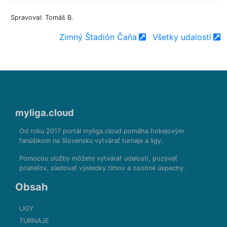
Spravoval: Tomáš B.
Zimný Štadión Čaňa
Všetky udalosti
myliga.cloud
Od roku 2017 portál myliga.cloud pomáha hokejovým
fanúšikom na Slovensku vytvárať turnaje a ligy.
Pomocou služby môžete vytvárať udalosti, pozývať
priateľov, sledovať výsledky tímov a osobné úspechy.
Obsah
LIGY
TURNAJE