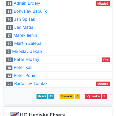
Adrián Erdély
91
Mládež
Bohuslav Babulík
81
Ján Špišak
79
Ján Matis
55
Marek Ilenin
17
Martin Zalepa
69
Miroslav Jakab
9
Peter Hložný
87
Pro
Peter Kall
18
Peter Pöhm
13
Radoslav Tomko
23
Mládež
Hráči
11
Brankár
0
Výnimka
3
HC Haniska Flyers