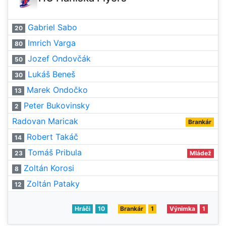
Gabriel Sabo
20
Imrich Varga
80
Jozef Ondovčák
50
Lukáš Beneš
30
Marek Ondočko
13
Peter Bukovinsky
2
Radovan Maricak
Brankár
Robert Takáč
14
Tomáš Pribula
23
Mládež
Zoltán Korosi
8
Zoltán Pataky
12
Hráči
10
Brankár
1
Výnimka
1