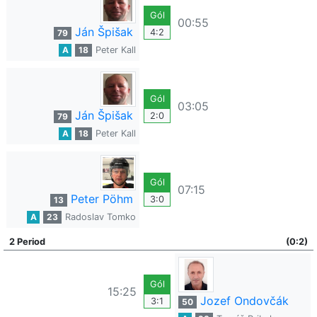
Gól
00:55
Ján Špišak
4:2
79
A
18
Peter Kall
Gól
03:05
Ján Špišak
2:0
79
A
18
Peter Kall
Gól
07:15
Peter Pöhm
3:0
13
A
23
Radoslav Tomko
2 Period
(0:2)
Gól
15:25
Jozef Ondovčák
3:1
50