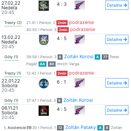
27.02.22
4
:
3
Detailne
Nedeľa
20:45
podrazenie
Tresty (2)
21:41
I Period: 2
2min
podrazenie
40:55
I Period: 3
2min
13.02.22
4
:
5
Detailne
Nedeľa
20:45
Zoltán Korosi
Góly (1)
39:58
I Period: 3
8
A
77
Peter
Pagáč
AA
80
Imrich Varga
podrazenie
Tresty (1)
12:42
I Period: 1
2min
22.01.22
6
:
1
Detailne
Sobota
20:45
Zoltán Korosi
Góly (1)
37:47
I Period: 3
8
06.11.21
4
:
5
Detailne
Sobota
20:45
Zoltán Pataky
I. Asistencie (1)
09:30
I Period: 1
12
A
8
Zoltán