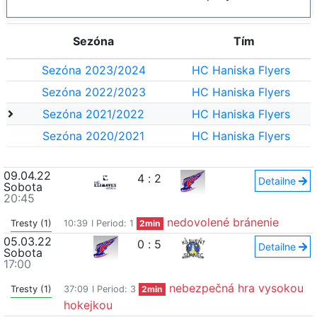
Sezóna
Tím
Sezóna 2023/2024
HC Haniska Flyers
Sezóna 2022/2023
HC Haniska Flyers
Sezóna 2021/2022
HC Haniska Flyers
Sezóna 2020/2021
HC Haniska Flyers
09.04.22
4
:
2
Detailne
Sobota
20:45
nedovolené bránenie
Tresty (1)
10:39
I Period: 1
2min
05.03.22
0
:
5
Detailne
Sobota
17:00
nebezpečná hra vysokou
Tresty (1)
37:09
I Period: 3
2min
hokejkou