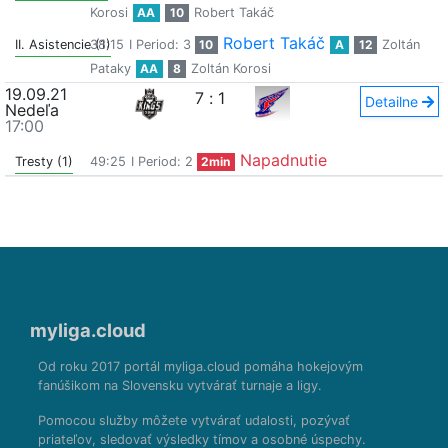
Korosi
AA
10
Robert Takáč
Robert Takáč
II. Asistencie (1)
38:15
I Period: 3
10
A
12
Zoltán
Pataky
AA
8
Zoltán Korosi
19.09.21
7
:
1
Detailne
Nedeľa
17:00
Napadnutie
Tresty (1)
49:25
I Period: 2
2min
myliga.cloud
Od roku 2017 portál myliga.cloud pomáha hokejovým
fanúšikom na Slovensku vytvárať turnaje a ligy.
Pomocou služby môžete vytvárať udalosti, pozývať
priateľov, sledovať výsledky tímov a osobné úspechy.