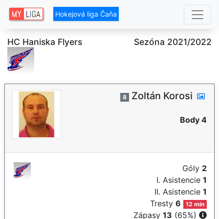
Hokejová liga Čaňa
HC Haniska Flyers
Sezóna 2021/2022
Zoltán Korosi
8
Body 4
Góly
2
I. Asistencie
1
II. Asistencie
1
Tresty
6
12 min
Zápasy
13
(65%)