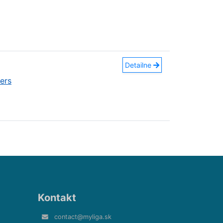
Detailne
ers
Kontakt
contact@myliga.sk