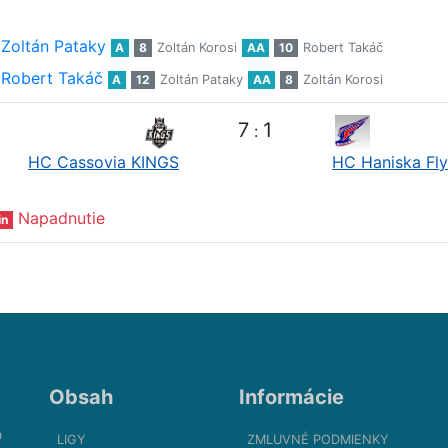
Zoltán Pataky
A
8
Zoltán Korosi
AA
10
Robert Takáč
Robert Takáč
A
12
Zoltán Pataky
AA
8
Zoltán Korosi
7
1
:
HC Cassovia KINGS
HC Haniska Fly
Napadnutie
in
Obsah
Informácie
m
LIGY
ZMLUVNÉ PODMIENKY