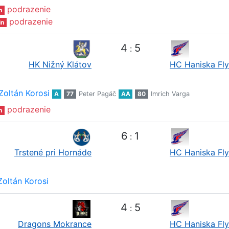
podrazenie
n
podrazenie
in
4
5
:
HK Nižný Klátov
HC Haniska Fly
Zoltán Korosi
A
77
Peter Pagáč
AA
80
Imrich Varga
podrazenie
n
6
1
:
Trstené pri Hornáde
HC Haniska Fly
Zoltán Korosi
4
5
:
Dragons Mokrance
HC Haniska Fly