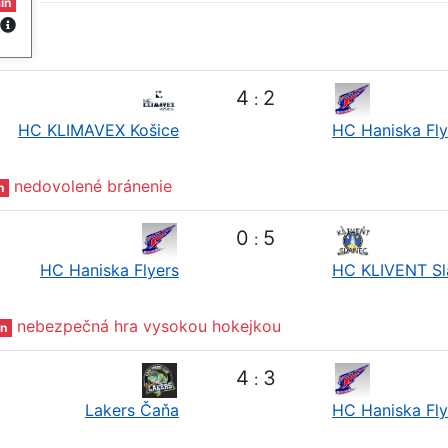
in
4
2
:
HC KLIMAVEX Košice
HC Haniska Fly
nedovolené bránenie
n
0
5
:
HC Haniska Flyers
HC KLIVENT Sl
nebezpečná hra vysokou hokejkou
n
4
3
:
Lakers Čaňa
HC Haniska Fly