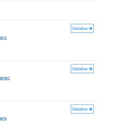
Detailne
ers
Detailne
anec
Detailne
ers