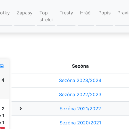
Fotky
Zápasy
Top
Tresty
Hráči
Popis
Pravi
strelci
Sezóna
 4
Sezóna 2023/2024
Sezóna 2022/2023
y
2
Sezóna 2021/2022
ie
1
ie
1
Sezóna 2020/2021