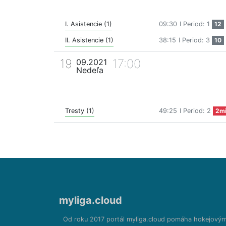
I. Asistencie (1)
09:30
I Period: 1
12
II. Asistencie (1)
38:15
I Period: 3
10
19
17:00
09.2021
Nedeľa
Tresty (1)
49:25
I Period: 2
2m
myliga.cloud
Od roku 2017 portál myliga.cloud pomáha hokejový