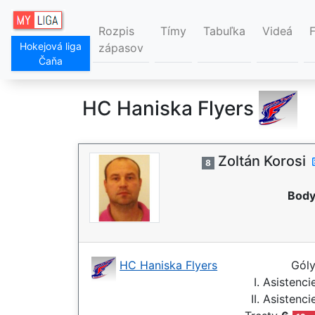
Rozpis
Tímy
Tabuľka
Videá
Hokejová liga
zápasov
Čaňa
HC Haniska Flyers
Zoltán Korosi
8
Body
HC Haniska Flyers
Gól
I. Asistenc
II. Asistenc