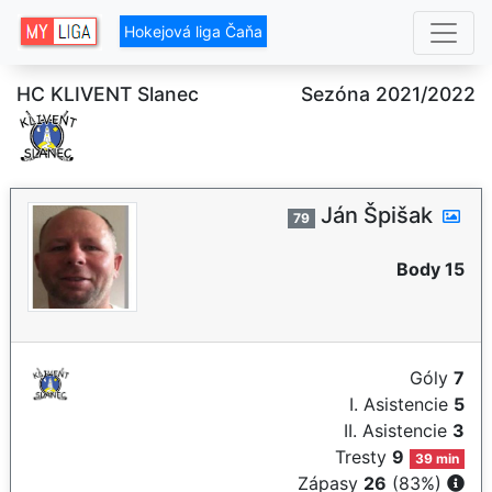
Hokejová liga Čaňa
HC KLIVENT Slanec
Sezóna 2021/2022
Ján Špišak
79
Body 15
Góly
7
I. Asistencie
5
II. Asistencie
3
Tresty
9
39 min
Zápasy
26
(83%)