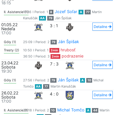
18:15
Jozef Soľar
II. Asistencie (1)
11:36
I Period: 1
8
A
77
Martin
Kanuščák
AA
79
Ján Špišak
01.05.22
3
:
1
Detailne
Nedeľa
17:00
Ján Špišak
Góly (1)
25:09
I Period: 2
79
hrubosť
Tresty (2)
10:50
I Period: 1
2min
podrazenie
36:50
I Period: 3
2min
23.04.22
7
:
3
Detailne
Sobota
19:30
Ján Špišak
Góly (1)
27:56
I Period: 2
79
A
10
Michal
Tomčo
AA
77
Martin Kanuščák
26.02.22
4
:
0
Detailne
Sobota
17:00
Michal Tomčo
II. Asistencie (1)
26:18
I Period: 2
10
A
44
Martin