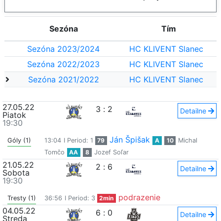
Sezóna
Tím
Sezóna 2023/2024
HC KLIVENT Slanec
Sezóna 2022/2023
HC KLIVENT Slanec
Sezóna 2021/2022
HC KLIVENT Slanec
27.05.22
3
:
2
Detailne
Piatok
19:30
Ján Špišak
Góly (1)
13:04
I Period: 1
79
A
10
Michal
Tomčo
AA
8
Jozef Soľar
21.05.22
2
:
6
Detailne
Sobota
19:30
podrazenie
Tresty (1)
36:56
I Period: 3
2min
04.05.22
6
:
0
Detailne
Streda