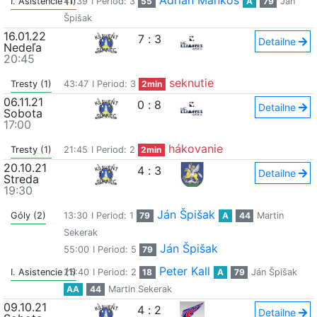
Adrian Maňkoš
I. Asistencie (1)
41:39
I Period: 3
55
A
79
Ján
Špišak
16.01.22
7
:
3
Detailne
Nedeľa
20:45
seknutie
Tresty (1)
43:47
I Period: 3
2min
06.11.21
0
:
8
Detailne
Sobota
17:00
hákovanie
Tresty (1)
21:45
I Period: 2
2min
20.10.21
4
:
3
Detailne
Streda
19:30
Ján Špišak
Góly (2)
13:30
I Period: 1
79
A
44
Martin
Sekerak
Ján Špišak
55:00
I Period: 5
79
Peter Kall
I. Asistencie (1)
25:40
I Period: 2
18
A
79
Ján Špišak
AA
44
Martin Sekerak
09.10.21
4
:
2
Detailne