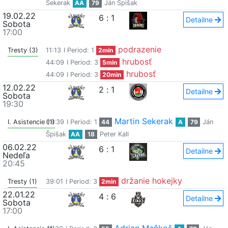
Sekerak
AA
79
Ján Špišak
19.02.22
6
:
1
Detailne
Sobota
17:00
podrazenie
Tresty (3)
11:13
I Period: 1
2min
hrubosť
44:09
I Period: 3
5min
hrubosť
44:09
I Period: 3
20min
12.02.22
2
:
1
Detailne
Sobota
19:30
Martin Sekerak
I. Asistencie (1)
03:39
I Period: 1
44
A
79
Ján
Špišak
AA
18
Peter Kall
06.02.22
6
:
1
Detailne
Nedeľa
20:45
držanie hokejky
Tresty (1)
39:01
I Period: 3
2min
22.01.22
4
:
6
Detailne
Sobota
17:00