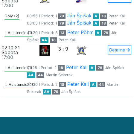
Sobota
17:00
Ján Špišak
Góly (2)
00:55
I Period: 1
79
A
18
Peter Kall
Ján Špišak
03:05
I Period: 1
79
A
18
Peter Kall
Peter Pöhm
I. Asistencie (1)
42:20
I Period: 3
13
A
79
Ján
Špišak
AA
18
Peter Kall
02.10.21
3
:
9
Detailne
Sobota
17:00
Peter Kall
I. Asistencie (1)
01:25
I Period: 1
18
A
79
Ján Špišak
AA
44
Martin Sekerak
Peter Kall
II. Asistencie (1)
26:30
I Period: 2
18
A
44
Martin
Sekerak
AA
79
Ján Špišak