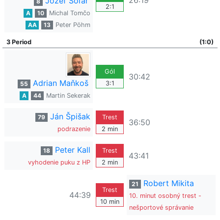
26:19
Jozef Soľar
8
2:1
A
10
Michal Tomčo
AA
13
Peter Pöhm
3 Period
(1:0)
Gól
30:42
Adrian Maňkoš
3:1
55
A
44
Martin Sekerak
Ján Špišak
79
Trest
36:50
podrazenie
2 min
Peter Kall
18
Trest
43:41
vyhodenie puku z HP
2 min
Robert Mikita
21
Trest
44:39
10. minut osobný trest -
10 min
nešportové správanie