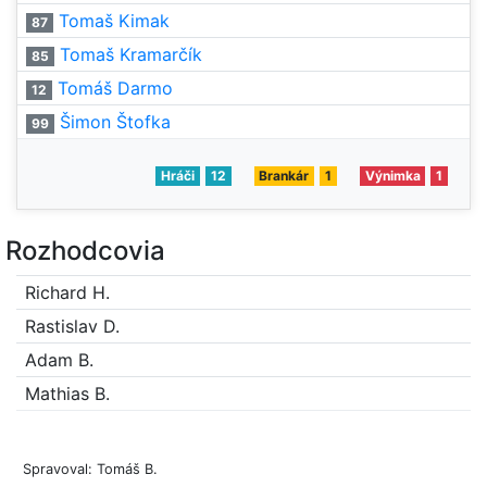
Tomaš Kimak
87
Tomaš Kramarčík
85
Tomáš Darmo
12
Šimon Štofka
99
Hráči
12
Brankár
1
Výnimka
1
Rozhodcovia
Richard H.
Rastislav D.
Adam B.
Mathias B.
Spravoval: Tomáš B.