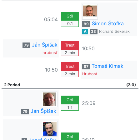
Gól
05:04
Šimon Štofka
0:1
99
A
33
Richard Sekerak
Ján Špišak
79
Trest
10:50
hrubosť
2 min
Tomaš Kimak
Trest
87
10:50
2 min
Hrubost
2 Period
(2:0)
Gól
25:09
1:1
Ján Špišak
79
Gól