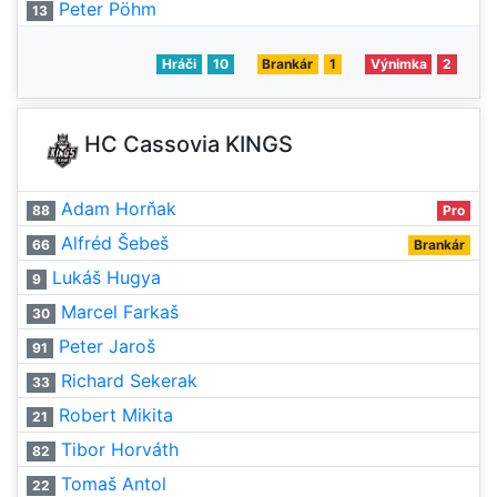
Peter Pöhm
13
Hráči
10
Brankár
1
Výnimka
2
HC Cassovia KINGS
Adam Horňak
88
Pro
Alfréd Šebeš
66
Brankár
Lukáš Hugya
9
Marcel Farkaš
30
Peter Jaroš
91
Richard Sekerak
33
Robert Mikita
21
Tibor Horváth
82
Tomaš Antol
22