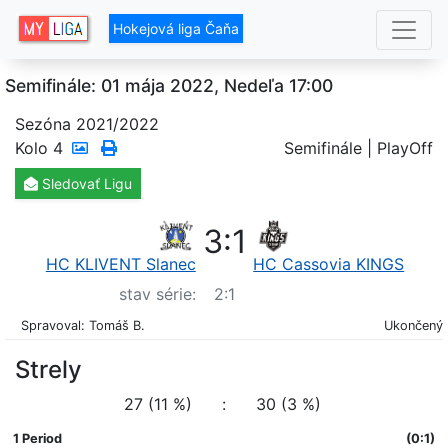
Hokejová liga Čaňa
Semifinále: 01 mája 2022, Nedeľa 17:00
Sezóna 2021/2022
Kolo
4
Semifinále | PlayOff
Sledovať
Ligu
3
:
1
HC KLIVENT Slanec
HC Cassovia KINGS
stav série:
2
:
1
Spravoval: Tomáš B.
Ukončený
Strely
27 (11 %)
:
30 (3 %)
1 Period
(0:1)