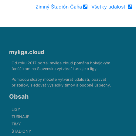
Zimný Štadión Čaňa
Všetky udalosti
myliga.cloud
Od roku 2017 portál myliga.cloud pomáha hokejovým
fanúšikom na Slovensku vytvárať turnaje a ligy.
Pomocou služby môžete vytvárať udalosti, pozývať
priateľov, sledovať výsledky tímov a osobné úspechy.
Obsah
LIGY
TURNAJE
TÍMY
ŠTADIÓNY