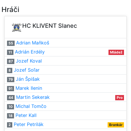
Hráči
HC KLIVENT Slanec
Adrian Maňkoš
55
Adrián Erdély
11
Mládež
Jozef Koval
87
Jozef Soľar
8
Ján Špišak
79
Marek Ilenin
91
Martin Sekerak
44
Pro
Michal Tomčo
10
Peter Kall
18
Peter Petrilák
2
Brankár