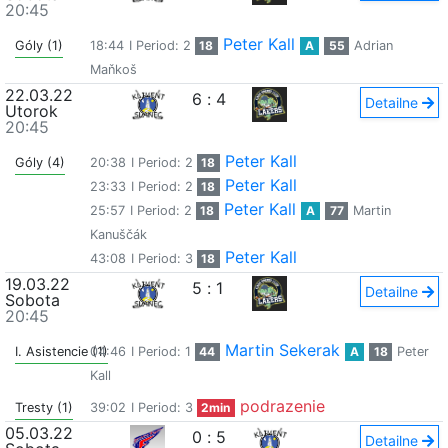
20:45
Peter Kall
Góly (1)
18:44
I Period: 2
18
A
55
Adrian
Maňkoš
22.03.22
6
:
4
Detailne
Utorok
20:45
Peter Kall
Góly (4)
20:38
I Period: 2
18
Peter Kall
23:33
I Period: 2
18
Peter Kall
25:57
I Period: 2
18
A
77
Martin
Kanuščák
Peter Kall
43:08
I Period: 3
18
19.03.22
5
:
1
Detailne
Sobota
20:45
Martin Sekerak
I. Asistencie (1)
04:46
I Period: 1
44
A
18
Peter
Kall
podrazenie
Tresty (1)
39:02
I Period: 3
2min
05.03.22
0
:
5
Detailne