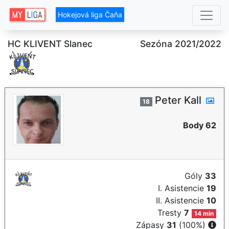
Hokejová liga Čaňa
HC KLIVENT Slanec
Sezóna 2021/2022
Peter Kall
18
Body 62
Góly
33
I. Asistencie
19
II. Asistencie
10
Tresty
7
14 min
Zápasy
31
(100%)