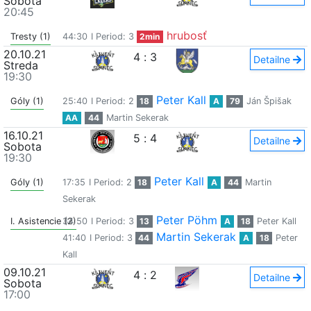
Sobota
20:45
hrubosť
Tresty (1)
44:30
I Period: 3
2min
20.10.21
4
:
3
Detailne
Streda
19:30
Peter Kall
Góly (1)
25:40
I Period: 2
18
A
79
Ján Špišak
AA
44
Martin Sekerak
16.10.21
5
:
4
Detailne
Sobota
19:30
Peter Kall
Góly (1)
17:35
I Period: 2
18
A
44
Martin
Sekerak
Peter Pöhm
I. Asistencie (2)
34:50
I Period: 3
13
A
18
Peter Kall
Martin Sekerak
41:40
I Period: 3
44
A
18
Peter
Kall
09.10.21
4
:
2
Detailne
Sobota
17:00