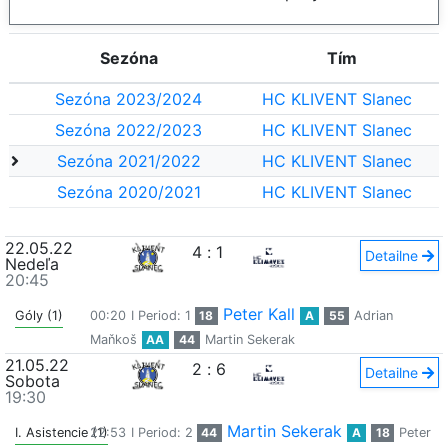
Sezóna
Tím
Sezóna 2023/2024
HC KLIVENT Slanec
Sezóna 2022/2023
HC KLIVENT Slanec
Sezóna 2021/2022
HC KLIVENT Slanec
Sezóna 2020/2021
HC KLIVENT Slanec
22.05.22
4
:
1
Detailne
Nedeľa
20:45
Peter Kall
Góly (1)
00:20
I Period: 1
18
A
55
Adrian
Maňkoš
AA
44
Martin Sekerak
21.05.22
2
:
6
Detailne
Sobota
19:30
Martin Sekerak
I. Asistencie (1)
22:53
I Period: 2
44
A
18
Peter