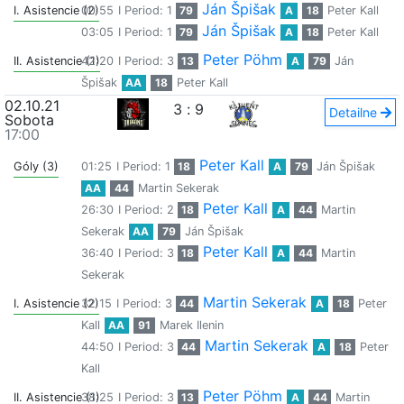
Ján Špišak
I. Asistencie (2)
00:55
I Period: 1
79
A
18
Peter Kall
Ján Špišak
03:05
I Period: 1
79
A
18
Peter Kall
Peter Pöhm
II. Asistencie (1)
42:20
I Period: 3
13
A
79
Ján
Špišak
AA
18
Peter Kall
02.10.21
3
:
9
Detailne
Sobota
17:00
Peter Kall
Góly (3)
01:25
I Period: 1
18
A
79
Ján Špišak
AA
44
Martin Sekerak
Peter Kall
26:30
I Period: 2
18
A
44
Martin
Sekerak
AA
79
Ján Špišak
Peter Kall
36:40
I Period: 3
18
A
44
Martin
Sekerak
Martin Sekerak
I. Asistencie (2)
32:15
I Period: 3
44
A
18
Peter
Kall
AA
91
Marek Ilenin
Martin Sekerak
44:50
I Period: 3
44
A
18
Peter
Kall
Peter Pöhm
II. Asistencie (1)
38:25
I Period: 3
13
A
44
Martin