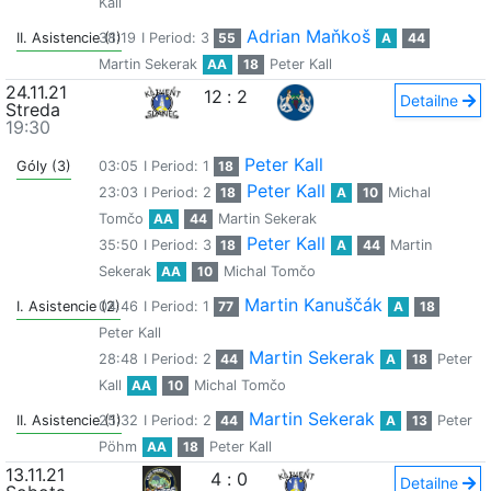
Kall
Adrian Maňkoš
II. Asistencie (1)
38:19
I Period: 3
55
A
44
Martin Sekerak
AA
18
Peter Kall
24.11.21
12
:
2
Detailne
Streda
19:30
Peter Kall
Góly (3)
03:05
I Period: 1
18
Peter Kall
23:03
I Period: 2
18
A
10
Michal
Tomčo
AA
44
Martin Sekerak
Peter Kall
35:50
I Period: 3
18
A
44
Martin
Sekerak
AA
10
Michal Tomčo
Martin Kanuščák
I. Asistencie (2)
04:46
I Period: 1
77
A
18
Peter Kall
Martin Sekerak
28:48
I Period: 2
44
A
18
Peter
Kall
AA
10
Michal Tomčo
Martin Sekerak
II. Asistencie (1)
25:32
I Period: 2
44
A
13
Peter
Pöhm
AA
18
Peter Kall
13.11.21
4
:
0
Detailne