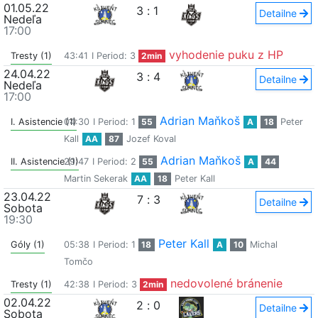
01.05.22
3
:
1
Detailne
Nedeľa
17:00
vyhodenie puku z HP
Tresty (1)
43:41
I Period: 3
2min
24.04.22
3
:
4
Detailne
Nedeľa
17:00
Adrian Maňkoš
I. Asistencie (1)
04:30
I Period: 1
55
A
18
Peter
Kall
AA
87
Jozef Koval
Adrian Maňkoš
II. Asistencie (1)
29:47
I Period: 2
55
A
44
Martin Sekerak
AA
18
Peter Kall
23.04.22
7
:
3
Detailne
Sobota
19:30
Peter Kall
Góly (1)
05:38
I Period: 1
18
A
10
Michal
Tomčo
nedovolené bránenie
Tresty (1)
42:38
I Period: 3
2min
02.04.22
2
:
0
Detailne
Sobota