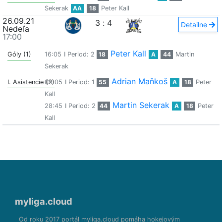
Sekerak
AA
18
Peter Kall
26.09.21
3
:
4
Detailne
Nedeľa
17:00
Peter Kall
Góly (1)
16:05
I Period: 2
18
A
44
Martin
Sekerak
Adrian Maňkoš
I. Asistencie (2)
09:05
I Period: 1
55
A
18
Peter
Kall
Martin Sekerak
28:45
I Period: 2
44
A
18
Peter
Kall
myliga.cloud
Od roku 2017 portál myliga.cloud pomáha hokejovým