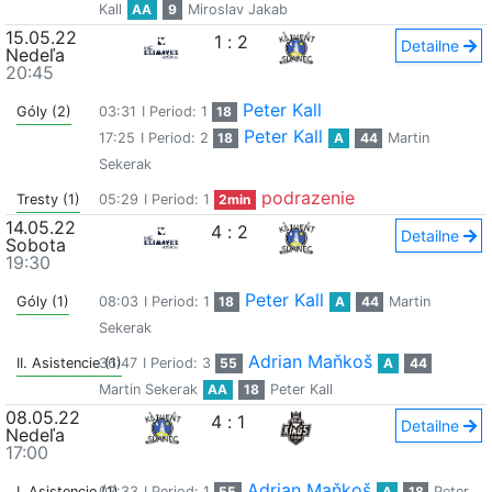
Kall
AA
9
Miroslav Jakab
15.05.22
1
:
2
Detailne
Nedeľa
20:45
Peter Kall
Góly (2)
03:31
I Period: 1
18
Peter Kall
17:25
I Period: 2
18
A
44
Martin
Sekerak
podrazenie
Tresty (1)
05:29
I Period: 1
2min
14.05.22
4
:
2
Detailne
Sobota
19:30
Peter Kall
Góly (1)
08:03
I Period: 1
18
A
44
Martin
Sekerak
Adrian Maňkoš
II. Asistencie (1)
36:47
I Period: 3
55
A
44
Martin Sekerak
AA
18
Peter Kall
08.05.22
4
:
1
Detailne
Nedeľa
17:00
Adrian Maňkoš
I. Asistencie (1)
02:33
I Period: 1
55
A
18
Peter