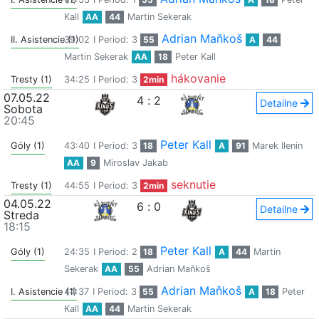
Kall
AA
44
Martin Sekerak
Adrian Maňkoš
II. Asistencie (1)
39:02
I Period: 3
55
A
44
Martin Sekerak
AA
18
Peter Kall
hákovanie
Tresty (1)
34:25
I Period: 3
2min
07.05.22
4
:
2
Detailne
Sobota
20:45
Peter Kall
Góly (1)
43:40
I Period: 3
18
A
91
Marek Ilenin
AA
9
Miroslav Jakab
seknutie
Tresty (1)
44:55
I Period: 3
2min
04.05.22
6
:
0
Detailne
Streda
18:15
Peter Kall
Góly (1)
24:35
I Period: 2
18
A
44
Martin
Sekerak
AA
55
Adrian Maňkoš
Adrian Maňkoš
I. Asistencie (1)
44:37
I Period: 3
55
A
18
Peter
Kall
AA
44
Martin Sekerak