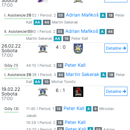
Sobota
17:00
Adrian Maňkoš
I. Asistencie (1)
28:52
I Period: 2
55
A
18
Peter
Kall
AA
44
Martin Sekerak
Adrian Maňkoš
II. Asistencie (1)
15:40
I Period: 2
55
A
44
Martin Sekerak
AA
18
Peter Kall
26.02.22
4
:
0
Detailne
Sobota
17:00
Peter Kall
Góly (1)
44:10
I Period: 3
18
Martin Sekerak
I. Asistencie (1)
38:38
I Period: 3
44
A
18
Peter
Kall
AA
10
Michal Tomčo
19.02.22
6
:
1
Detailne
Sobota
17:00
Peter Kall
Góly (3)
11:40
I Period: 1
18
A
9
Miroslav
Jakab
Peter Kall
16:29
I Period: 2
18
Peter Kall
24:20
I Period: 2
18
A
55
Adrian