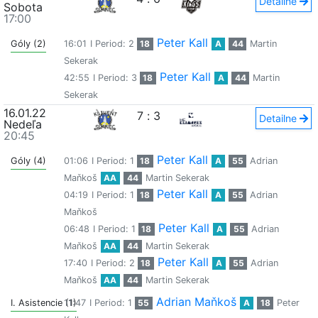
Detailne
Sobota
17:00
Peter Kall
Góly (2)
16:01
I Period: 2
18
A
44
Martin
Sekerak
Peter Kall
42:55
I Period: 3
18
A
44
Martin
Sekerak
16.01.22
7
:
3
Detailne
Nedeľa
20:45
Peter Kall
Góly (4)
01:06
I Period: 1
18
A
55
Adrian
Maňkoš
AA
44
Martin Sekerak
Peter Kall
04:19
I Period: 1
18
A
55
Adrian
Maňkoš
Peter Kall
06:48
I Period: 1
18
A
55
Adrian
Maňkoš
AA
44
Martin Sekerak
Peter Kall
17:40
I Period: 2
18
A
55
Adrian
Maňkoš
AA
44
Martin Sekerak
Adrian Maňkoš
I. Asistencie (1)
11:47
I Period: 1
55
A
18
Peter