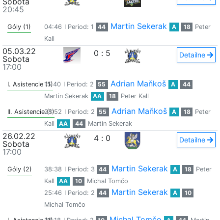
Sobota
20:45
Martin Sekerak
Góly (1)
04:46
I Period: 1
44
A
18
Peter
Kall
05.03.22
0
:
5
Detailne
Sobota
17:00
Adrian Maňkoš
I. Asistencie (1)
15:40
I Period: 2
55
A
44
Martin Sekerak
AA
18
Peter Kall
Adrian Maňkoš
II. Asistencie (1)
28:52
I Period: 2
55
A
18
Peter
Kall
AA
44
Martin Sekerak
26.02.22
4
:
0
Detailne
Sobota
17:00
Martin Sekerak
Góly (2)
38:38
I Period: 3
44
A
18
Peter
Kall
AA
10
Michal Tomčo
Martin Sekerak
25:46
I Period: 2
44
A
10
Michal Tomčo
Michal Tomčo