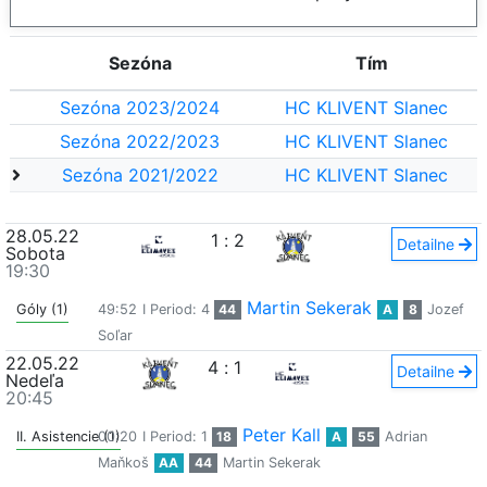
Sezóna
Tím
Sezóna 2023/2024
HC KLIVENT Slanec
Sezóna 2022/2023
HC KLIVENT Slanec
Sezóna 2021/2022
HC KLIVENT Slanec
28.05.22
1
:
2
Detailne
Sobota
19:30
Martin Sekerak
Góly (1)
49:52
I Period: 4
44
A
8
Jozef
Soľar
22.05.22
4
:
1
Detailne
Nedeľa
20:45
Peter Kall
II. Asistencie (1)
00:20
I Period: 1
18
A
55
Adrian
Maňkoš
AA
44
Martin Sekerak