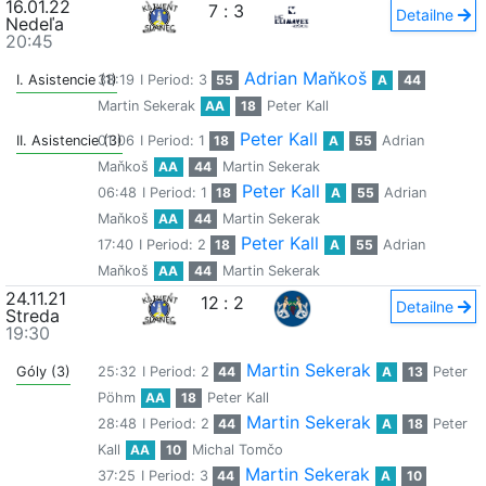
16.01.22
7
:
3
Detailne
Nedeľa
20:45
Adrian Maňkoš
I. Asistencie (1)
38:19
I Period: 3
55
A
44
Martin Sekerak
AA
18
Peter Kall
Peter Kall
II. Asistencie (3)
01:06
I Period: 1
18
A
55
Adrian
Maňkoš
AA
44
Martin Sekerak
Peter Kall
06:48
I Period: 1
18
A
55
Adrian
Maňkoš
AA
44
Martin Sekerak
Peter Kall
17:40
I Period: 2
18
A
55
Adrian
Maňkoš
AA
44
Martin Sekerak
24.11.21
12
:
2
Detailne
Streda
19:30
Martin Sekerak
Góly (3)
25:32
I Period: 2
44
A
13
Peter
Pöhm
AA
18
Peter Kall
Martin Sekerak
28:48
I Period: 2
44
A
18
Peter
Kall
AA
10
Michal Tomčo
Martin Sekerak
37:25
I Period: 3
44
A
10