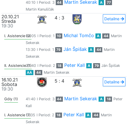
Martin Sekerak
40:10
I Period: 3
44
A
77
Martin Kanuščák
20.10.21
4
:
3
Detailne
Streda
19:30
Michal Tomčo
I. Asistencie (2)
04:05
I Period: 1
10
A
44
Martin
Sekerak
Ján Špišak
13:30
I Period: 1
79
A
44
Martin
Sekerak
Peter Kall
II. Asistencie (1)
25:40
I Period: 2
18
A
79
Ján Špišak
AA
44
Martin Sekerak
16.10.21
5
:
4
Detailne
Sobota
19:30
Martin Sekerak
Góly (1)
41:40
I Period: 3
44
A
18
Peter
Kall
Peter Kall
I. Asistencie (1)
17:35
I Period: 2
18
A
44
Martin
Sekerak