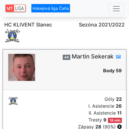
Hokejová liga Čaňa
HC KLIVENT Slanec
Sezóna 2021/2022
Martin Sekerak
44
Body 59
Góly
22
I. Asistencie
26
II. Asistencie
11
Tresty
9
18 min
Zápasy
28
(90%)