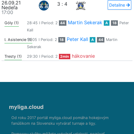
26.09.21
3
:
4
Detailne
Nedeľa
17:00
Martin Sekerak
Góly (1)
28:45
I Period: 2
44
A
18
Peter
Kall
Peter Kall
I. Asistencie (1)
16:05
I Period: 2
18
A
44
Martin
Sekerak
hákovanie
Tresty (1)
29:30
I Period: 2
2min
myliga.cloud
Od roku 2017 portál myliga.cloud pomáha hokejovým
fanúšikom na Slovensku vytvárať turnaje a ligy.
Pomocou služby môžete vytvárať udalosti, pozývať