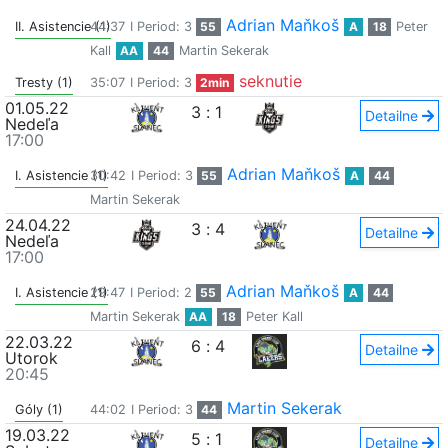
Adrian Maňkoš
II. Asistencie (1)
44:37
I Period: 3
55
A
18
Peter
Kall
AA
44
Martin Sekerak
seknutie
Tresty (1)
35:07
I Period: 3
2min
01.05.22
3
:
1
Detailne
Nedeľa
17:00
Adrian Maňkoš
I. Asistencie (1)
30:42
I Period: 3
55
A
44
Martin Sekerak
24.04.22
3
:
4
Detailne
Nedeľa
17:00
Adrian Maňkoš
I. Asistencie (1)
29:47
I Period: 2
55
A
44
Martin Sekerak
AA
18
Peter Kall
22.03.22
6
:
4
Detailne
Utorok
20:45
Martin Sekerak
Góly (1)
44:02
I Period: 3
44
19.03.22
5
:
1
Detailne