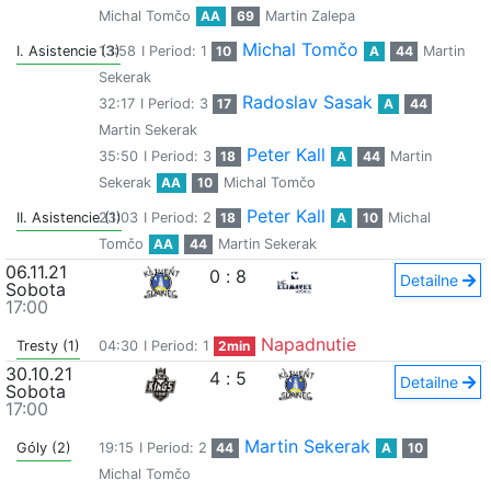
Michal Tomčo
AA
69
Martin Zalepa
Michal Tomčo
I. Asistencie (3)
13:58
I Period: 1
10
A
44
Martin
Sekerak
Radoslav Sasak
32:17
I Period: 3
17
A
44
Martin Sekerak
Peter Kall
35:50
I Period: 3
18
A
44
Martin
Sekerak
AA
10
Michal Tomčo
Peter Kall
II. Asistencie (1)
23:03
I Period: 2
18
A
10
Michal
Tomčo
AA
44
Martin Sekerak
06.11.21
0
:
8
Detailne
Sobota
17:00
Napadnutie
Tresty (1)
04:30
I Period: 1
2min
30.10.21
4
:
5
Detailne
Sobota
17:00
Martin Sekerak
Góly (2)
19:15
I Period: 2
44
A
10
Michal Tomčo