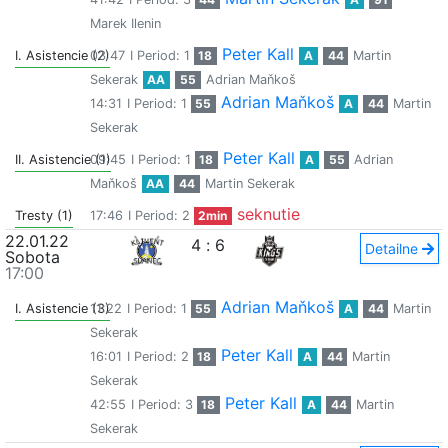
Marek Ilenin
Peter Kall
I. Asistencie (2)
03:47
I Period: 1
18
A
44
Martin
Sekerak
AA
55
Adrian Maňkoš
Adrian Maňkoš
14:31
I Period: 1
55
A
44
Martin
Sekerak
Peter Kall
II. Asistencie (1)
09:45
I Period: 1
18
A
55
Adrian
Maňkoš
AA
44
Martin Sekerak
seknutie
Tresty (1)
17:46
I Period: 2
2min
22.01.22
4
:
6
Detailne
Sobota
17:00
Adrian Maňkoš
I. Asistencie (3)
11:22
I Period: 1
55
A
44
Martin
Sekerak
Peter Kall
16:01
I Period: 2
18
A
44
Martin
Sekerak
Peter Kall
42:55
I Period: 3
18
A
44
Martin
Sekerak