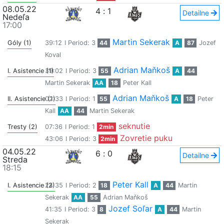
08.05.22
4
:
1
Detailne
Nedeľa
17:00
Martin Sekerak
Góly (1)
39:12
I Period: 3
44
A
87
Jozef
Koval
Adrian Maňkoš
I. Asistencie (1)
39:02
I Period: 3
55
A
44
Martin Sekerak
AA
18
Peter Kall
Adrian Maňkoš
II. Asistencie (1)
02:33
I Period: 1
55
A
18
Peter
Kall
AA
44
Martin Sekerak
seknutie
Tresty (2)
07:36
I Period: 1
2min
Zovretie puku
43:06
I Period: 3
2min
04.05.22
6
:
0
Detailne
Streda
18:15
Peter Kall
I. Asistencie (2)
24:35
I Period: 2
18
A
44
Martin
Sekerak
AA
55
Adrian Maňkoš
Jozef Soľar
41:35
I Period: 3
8
A
44
Martin
Sekerak