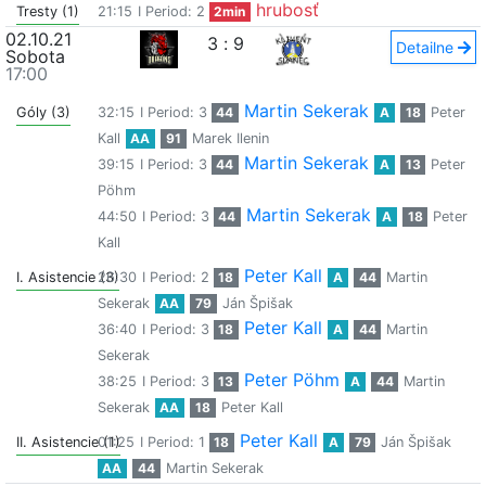
hrubosť
Tresty (1)
21:15
I Period: 2
2min
02.10.21
3
:
9
Detailne
Sobota
17:00
Martin Sekerak
Góly (3)
32:15
I Period: 3
44
A
18
Peter
Kall
AA
91
Marek Ilenin
Martin Sekerak
39:15
I Period: 3
44
A
13
Peter
Pöhm
Martin Sekerak
44:50
I Period: 3
44
A
18
Peter
Kall
Peter Kall
I. Asistencie (3)
26:30
I Period: 2
18
A
44
Martin
Sekerak
AA
79
Ján Špišak
Peter Kall
36:40
I Period: 3
18
A
44
Martin
Sekerak
Peter Pöhm
38:25
I Period: 3
13
A
44
Martin
Sekerak
AA
18
Peter Kall
Peter Kall
II. Asistencie (1)
01:25
I Period: 1
18
A
79
Ján Špišak
AA
44
Martin Sekerak