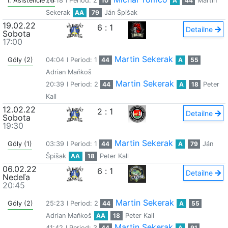
I. Asistencie (1)
26:18
I Period: 2
10
A
44
Martin
Sekerak
AA
79
Ján Špišak
19.02.22
6
:
1
Detailne
Sobota
17:00
Martin Sekerak
Góly (2)
04:04
I Period: 1
44
A
55
Adrian Maňkoš
Martin Sekerak
20:39
I Period: 2
44
A
18
Peter
Kall
12.02.22
2
:
1
Detailne
Sobota
19:30
Martin Sekerak
Góly (1)
03:39
I Period: 1
44
A
79
Ján
Špišak
AA
18
Peter Kall
06.02.22
6
:
1
Detailne
Nedeľa
20:45
Martin Sekerak
Góly (2)
25:23
I Period: 2
44
A
55
Adrian Maňkoš
AA
18
Peter Kall
Martin Sekerak
41:42
I Period: 3
44
A
91