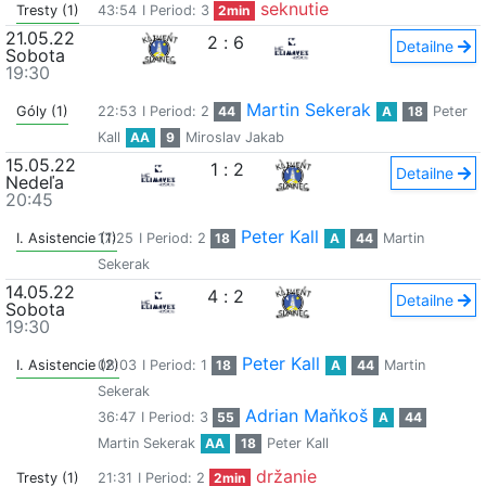
seknutie
Tresty (1)
43:54
I Period: 3
2min
21.05.22
2
:
6
Detailne
Sobota
19:30
Martin Sekerak
Góly (1)
22:53
I Period: 2
44
A
18
Peter
Kall
AA
9
Miroslav Jakab
15.05.22
1
:
2
Detailne
Nedeľa
20:45
Peter Kall
I. Asistencie (1)
17:25
I Period: 2
18
A
44
Martin
Sekerak
14.05.22
4
:
2
Detailne
Sobota
19:30
Peter Kall
I. Asistencie (2)
08:03
I Period: 1
18
A
44
Martin
Sekerak
Adrian Maňkoš
36:47
I Period: 3
55
A
44
Martin Sekerak
AA
18
Peter Kall
držanie
Tresty (1)
21:31
I Period: 2
2min