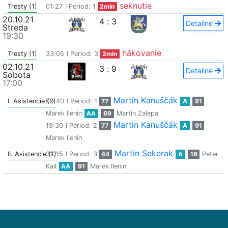
seknutie
Tresty (1)
01:27
I Period: 1
2min
20.10.21
4
:
3
Detailne
Streda
19:30
hákovanie
Tresty (1)
33:05
I Period: 3
2min
02.10.21
3
:
9
Detailne
Sobota
17:00
Martin Kanuščák
I. Asistencie (2)
09:40
I Period: 1
77
A
91
Marek Ilenin
AA
69
Martin Zalepa
Martin Kanuščák
19:30
I Period: 2
77
A
91
Marek Ilenin
Martin Sekerak
II. Asistencie (1)
32:15
I Period: 3
44
A
18
Peter
Kall
AA
91
Marek Ilenin