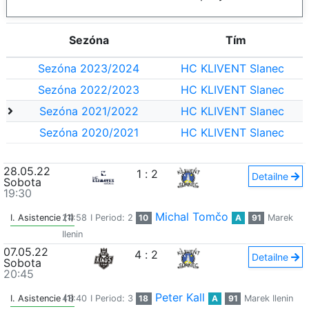
Sezóna
Tím
Sezóna 2023/2024
HC KLIVENT Slanec
Sezóna 2022/2023
HC KLIVENT Slanec
Sezóna 2021/2022
HC KLIVENT Slanec
Sezóna 2020/2021
HC KLIVENT Slanec
28.05.22
1
:
2
Detailne
Sobota
19:30
Michal Tomčo
I. Asistencie (1)
24:58
I Period: 2
10
A
91
Marek
Ilenin
07.05.22
4
:
2
Detailne
Sobota
20:45
Peter Kall
I. Asistencie (1)
43:40
I Period: 3
18
A
91
Marek Ilenin