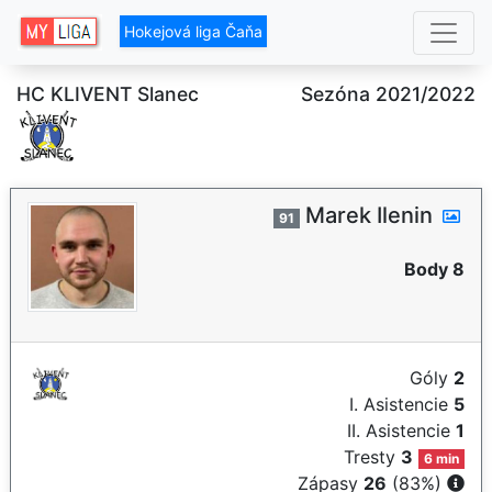
Hokejová liga Čaňa
HC KLIVENT Slanec
Sezóna 2021/2022
Marek Ilenin
91
Body 8
Góly
2
I. Asistencie
5
II. Asistencie
1
Tresty
3
6 min
Zápasy
26
(83%)