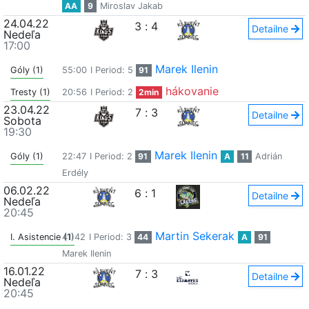
AA
9
Miroslav Jakab
24.04.22
3
:
4
Detailne
Nedeľa
17:00
Marek Ilenin
Góly (1)
55:00
I Period: 5
91
hákovanie
Tresty (1)
20:56
I Period: 2
2min
23.04.22
7
:
3
Detailne
Sobota
19:30
Marek Ilenin
Góly (1)
22:47
I Period: 2
91
A
11
Adrián
Erdély
06.02.22
6
:
1
Detailne
Nedeľa
20:45
Martin Sekerak
I. Asistencie (1)
41:42
I Period: 3
44
A
91
Marek Ilenin
16.01.22
7
:
3
Detailne
Nedeľa
20:45