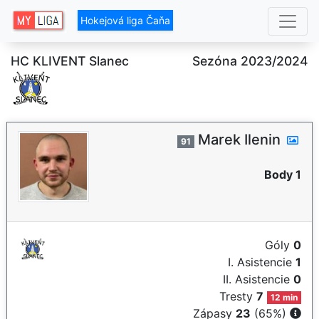
Hokejová liga Čaňa
HC KLIVENT Slanec
Sezóna 2023/2024
Marek Ilenin
91
Body 1
Góly
0
I. Asistencie
1
II. Asistencie
0
Tresty
7
12 min
Zápasy
23
(65%)