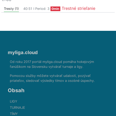
Trestné strieľanie
Tresty (1)
40:51
I Period: 3
0min
myliga.cloud
Od roku 2017 portál myliga.cloud pomáha hokejovým
fanúšikom na Slovensku vytvárať turnaje a ligy.
Pomocou služby môžete vytvárať udalosti, pozývať
priateľov, sledovať výsledky tímov a osobné úspechy.
Obsah
LIGY
TURNAJE
TÍMY