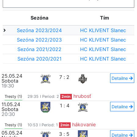
Sezóna
Tím
Sezóna 2023/2024
HC KLIVENT Slanec
Sezóna 2022/2023
HC KLIVENT Slanec
Sezóna 2021/2022
HC KLIVENT Slanec
Sezóna 2020/2021
HC KLIVENT Slanec
25.05.24
7
:
2
Detailne
Sobota
19:30
hrubosť
Tresty (1)
29:35
I Period: 2
2min
11.05.24
1
:
4
Detailne
Sobota
20:30
hákovanie
Tresty (1)
10:53
I Period: 1
2min
05.05.24
3
:
5
Detailne