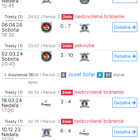
Nedeľa
15:45
nedovolené bránenie
Tresty (1)
24:52
I Period: 2
2min
06.04.24
0
:
7
Detailne
Sobota
19:30
seknutie
Tresty (1)
33:07
I Period: 3
2min
02.03.24
3
:
10
Detailne
Sobota
20:45
Jozef Soľar
I. Asistencie (1)
16:09
I Period: 2
8
A
91
Marek
Ilenin
nedovolené bránenie
Tresty (1)
05:52
I Period: 1
2min
18.02.24
3
:
4
Detailne
Nedeľa
17:00
nedovolené bránenie
Tresty (1)
42:19
I Period: 3
2min
10.12.23
6
:
4
Detailne
Nedeľa
17:00